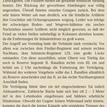
Zurückgehen. Die Füsiliere hielten die geräumte feindliche Stellung
besetzt. Der Rückzug der geworfenen Abteilungen war völlig
ungeordnet. Überall fluteten einzelne Gruppen zurück. Bei dem
sehr klaren Wetter sah man deutlich, wie die feindliche Artillerie
ihre Geschütze mit Ochsengespannen wegzog. Leider war infolge
der schwierigen Boden- und Wegever-hältnisse ein rasches
Nachziehen unserer Artillerie nicht möglich gewesen, so daß der
Feind an vielen Stellen unbehelligt in Kolonnen abziehen konnte,
da die Entfernungen für Infanteriefeuer zu groß waren.
Der Angriff am Vormittag hatte die Verbände stark vermischt. Vor
allem war zwischen dem Füsilier-Regiment und seinem rechten
Nachbarn, dem Infanterie-Regiment 129, eine große Lücke
entstanden. Um diese auszufüllen, setzte Oberst von Triebig das
noch in Reserve liegende II. Bataillon rechts vom III. ein und
befahl um 2 Uhr nachmittags die Fortsetzung der Verfolgung.
Während des weiteren Vorgehens sollte das I. Bataillon allmählich
als Reserve ausscheiden und das II. an das rechte Nachbarregiment
Anschluß finden.
Die Verfolgung führte über ein tief eingeschnittenes Tal östlich
Aleksandrovac. Zahlreiche Bäche hatte sich hier oft 2 – 3 Meter
tief in den Lehmboden eingefressen und bildeten erhebliche
Hindernisse. Obwohl der Gegner keinen Widerstand mehr leistete,
konnten die durch die letzten Kämpfe sehr ermüdeten Truppen des