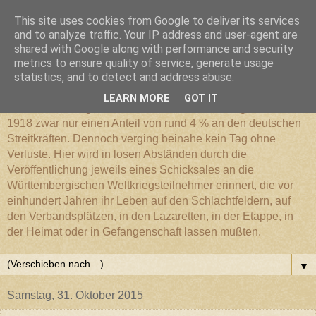
This site uses cookies from Google to deliver its services
Württembergischer
and to analyze traffic. Your IP address and user-agent are
shared with Google along with performance and security
metrics to ensure quality of service, generate usage
Weltkriegs-Blog
statistics, and to detect and address abuse.
LEARN MORE
GOT IT
Die Württembergische Armee hatte im Weltkrieg 1914 bis
1918 zwar nur einen Anteil von rund 4 % an den deutschen
Streitkräften. Dennoch verging beinahe kein Tag ohne
Verluste. Hier wird in losen Abständen durch die
Veröffentlichung jeweils eines Schicksales an die
Württembergischen Weltkriegsteilnehmer erinnert, die vor
einhundert Jahren ihr Leben auf den Schlachtfeldern, auf
den Verbandsplätzen, in den Lazaretten, in der Etappe, in
der Heimat oder in Gefangenschaft lassen mußten.
▼
Samstag, 31. Oktober 2015