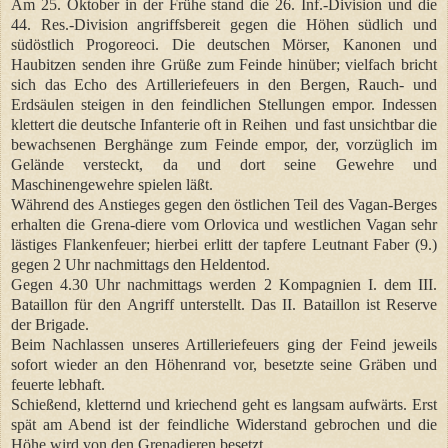
Am 25. Oktober in der Frühe stand die 26. Inf.-Division und die
44. Res.-Division angriffsbereit gegen die Höhen südlich und
südöstlich Progoreoci. Die deutschen Mörser, Kanonen und
Haubitzen senden ihre Grüße zum Feinde hinüber; vielfach bricht
sich das Echo des Artilleriefeuers in den Bergen, Rauch- und
Erdsäulen steigen in den feindlichen Stellungen empor. Indessen
klettert die deutsche Infanterie oft in Reihen und fast unsichtbar die
bewachsenen Berghänge zum Feinde empor, der, vorzüglich im
Gelände versteckt, da und dort seine Gewehre und
Maschinengewehre spielen läßt.
Während des Anstieges gegen den östlichen Teil des Vagan-Berges
erhalten die Grena-diere vom Orlovica und westlichen Vagan sehr
lästiges Flankenfeuer; hierbei erlitt der tapfere Leutnant Faber (9.)
gegen 2 Uhr nachmittags den Heldentod.
Gegen 4.30 Uhr nachmittags werden 2 Kompagnien I. dem III.
Bataillon für den Angriff unterstellt. Das II. Bataillon ist Reserve
der Brigade.
Beim Nachlassen unseres Artilleriefeuers ging der Feind jeweils
sofort wieder an den Höhenrand vor, besetzte seine Gräben und
feuerte lebhaft.
Schießend, kletternd und kriechend geht es langsam aufwärts. Erst
spät am Abend ist der feindliche Widerstand gebrochen und die
Höhe wird von den Grenadieren besetzt.