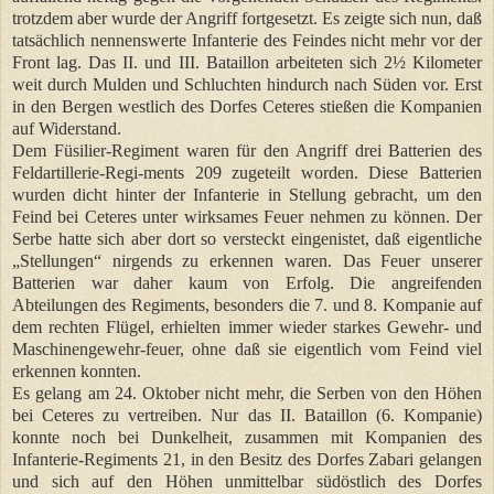
trotzdem aber wurde der Angriff fortgesetzt. Es zeigte sich nun, daß
tatsächlich nennenswerte Infanterie des Feindes nicht mehr vor der
Front lag. Das II. und III. Bataillon arbeiteten sich 2½ Kilometer
weit durch Mulden und Schluchten hindurch nach Süden vor. Erst
in den Bergen westlich des Dorfes Ceteres stießen die Kompanien
auf Widerstand.
Dem Füsilier-Regiment waren für den Angriff drei Batterien des
Feldartillerie-Regi-ments 209 zugeteilt worden. Diese Batterien
wurden dicht hinter der Infanterie in Stellung gebracht, um den
Feind bei Ceteres unter wirksames Feuer nehmen zu können. Der
Serbe hatte sich aber dort so versteckt eingenistet, daß eigentliche
„Stellungen“ nirgends zu erkennen waren. Das Feuer unserer
Batterien war daher kaum von Erfolg. Die angreifenden
Abteilungen des Regiments, besonders die 7. und 8. Kompanie auf
dem rechten Flügel, erhielten immer wieder starkes Gewehr- und
Maschinengewehr-feuer, ohne daß sie eigentlich vom Feind viel
erkennen konnten.
Es gelang am 24. Oktober nicht mehr, die Serben von den Höhen
bei Ceteres zu vertreiben. Nur das II. Bataillon (6. Kompanie)
konnte noch bei Dunkelheit, zusammen mit Kompanien des
Infanterie-Regiments 21, in den Besitz des Dorfes Zabari gelangen
und sich auf den Höhen unmittelbar südöstlich des Dorfes