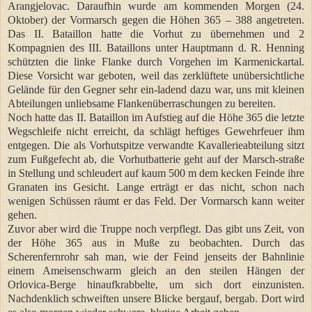
Arangjelovac. Daraufhin wurde am kommenden Morgen (24.
Oktober) der Vormarsch gegen die Höhen 365 – 388 angetreten.
Das II. Bataillon hatte die Vorhut zu übernehmen und 2
Kompagnien des III. Bataillons unter Hauptmann d. R. Henning
schützten die linke Flanke durch Vorgehen im Karmenickartal.
Diese Vorsicht war geboten, weil das zerklüftete unübersichtliche
Gelände für den Gegner sehr ein-ladend dazu war, uns mit kleinen
Abteilungen unliebsame Flankenüberraschungen zu bereiten.
Noch hatte das II. Bataillon im Aufstieg auf die Höhe 365 die letzte
Wegschleife nicht erreicht, da schlägt heftiges Gewehrfeuer ihm
entgegen. Die als Vorhutspitze verwandte Kavallerieabteilung sitzt
zum Fußgefecht ab, die Vorhutbatterie geht auf der Marsch-straße
in Stellung und schleudert auf kaum 500 m dem kecken Feinde ihre
Granaten ins Gesicht. Lange erträgt er das nicht, schon nach
wenigen Schüssen räumt er das Feld. Der Vormarsch kann weiter
gehen.
Zuvor aber wird die Truppe noch verpflegt. Das gibt uns Zeit, von
der Höhe 365 aus in Muße zu beobachten. Durch das
Scherenfernrohr sah man, wie der Feind jenseits der Bahnlinie
einem Ameisenschwarm gleich an den steilen Hängen der
Orlovica-Berge hinaufkrabbelte, um sich dort einzunisten.
Nachdenklich schweiften unsere Blicke bergauf, bergab. Dort wird