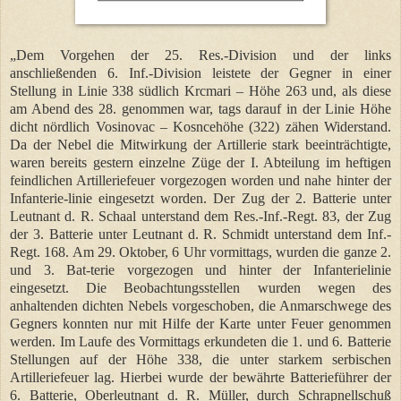
„Dem Vorgehen der 25. Res.-Division und der links
anschließenden 6. Inf.-Division leistete der Gegner in einer
Stellung in Linie 338 südlich Krcmari – Höhe 263 und, als diese
am Abend des 28. genommen war, tags darauf in der Linie Höhe
dicht nördlich Vosinovac – Kosncehöhe (322) zähen Widerstand.
Da der Nebel die Mitwirkung der Artillerie stark beeinträchtigte,
waren bereits gestern einzelne Züge der I. Abteilung im heftigen
feindlichen Artilleriefeuer vorgezogen worden und nahe hinter der
Infanterie-linie eingesetzt worden. Der Zug der 2. Batterie unter
Leutnant d. R. Schaal unterstand dem Res.-Inf.-Regt. 83, der Zug
der 3. Batterie unter Leutnant d. R. Schmidt unterstand dem Inf.-
Regt. 168. Am 29. Oktober, 6 Uhr vormittags, wurden die ganze 2.
und 3. Bat-terie vorgezogen und hinter der Infanterielinie
eingesetzt. Die Beobachtungsstellen wurden wegen des
anhaltenden dichten Nebels vorgeschoben, die Anmarschwege des
Gegners konnten nur mit Hilfe der Karte unter Feuer genommen
werden. Im Laufe des Vormittags erkundeten die 1. und 6. Batterie
Stellungen auf der Höhe 338, die unter starkem serbischen
Artilleriefeuer lag. Hierbei wurde der bewährte Batterieführer der
6. Batterie, Oberleutnant d. R. Müller, durch Schrapnellschuß