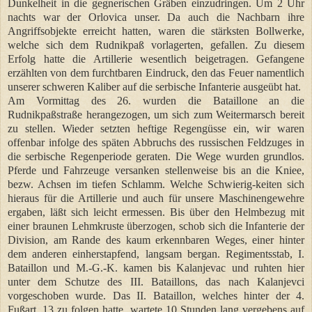
Dunkelheit in die gegnerischen Gräben einzudringen. Um 2 Uhr
nachts war der Orlovica unser. Da auch die Nachbarn ihre
Angriffsobjekte erreicht hatten, waren die stärksten Bollwerke,
welche sich dem Rudnikpaß vorlagerten, gefallen. Zu diesem
Erfolg hatte die Artillerie wesentlich beigetragen. Gefangene
erzählten von dem furchtbaren Eindruck, den das Feuer namentlich
unserer schweren Kaliber auf die serbische Infanterie ausgeübt hat.
Am Vormittag des 26. wurden die Bataillone an die
Rudnikpaßstraße herangezogen, um sich zum Weitermarsch bereit
zu stellen. Wieder setzten heftige Regengüsse ein, wir waren
offenbar infolge des späten Abbruchs des russischen Feldzuges in
die serbische Regenperiode geraten. Die Wege wurden grundlos.
Pferde und Fahrzeuge versanken stellenweise bis an die Kniee,
bezw. Achsen im tiefen Schlamm. Welche Schwierig-keiten sich
hieraus für die Artillerie und auch für unsere Maschinengewehre
ergaben, läßt sich leicht ermessen. Bis über den Helmbezug mit
einer braunen Lehmkruste überzogen, schob sich die Infanterie der
Division, am Rande des kaum erkennbaren Weges, einer hinter
dem anderen einherstapfend, langsam bergan. Regimentsstab, I.
Bataillon und M.-G.-K. kamen bis Kalanjevac und ruhten hier
unter dem Schutze des III. Bataillons, das nach Kalanjevci
vorgeschoben wurde. Das II. Bataillon, welches hinter der 4.
Fußart. 13 zu folgen hatte, wartete 10 Stunden lang vergebens auf