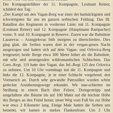
Der Kompagnieführer der 11. Kompagnie, Leutnant Reiner,
schildert den Tag:
„Der Kampf um den Vagan-Berg war einer der hartnäckigsten und
schwierigsten für uns im ganzen serbischen Feldzug. Das III.
Bataillon des Regiments in vorderster Linie; mit 11. Kompagnie
(Leutnant Reiner) und 12. Kompagnie (Hauptmann Rampacher)
vorne, 9. und 10. Kompagnie in Reserve. Zuerst war die Bahnlinie
Lazarevac – Arangjelovac früh morgens zu überschreiten. Dies
ging glatt, die Serben waren dort in der vergan-genen Nacht
ausgezogen und hatten sich auf dem Vagan- und Orlovica-Berg
festgesetzt; beide Berge etwa 300 Meter höher als die Bahnlinie,
mit sehr steil ansteigenden wildromantischen Schluchten. Das
Gren.-Regt. 119 hatte den Vagan, das Inf.-Regt 125 den Orlovica
zu nehmen. Um 10 Uhr vormittags trat die 11. Kompagnie und
links die 12. Kompagnie, je in einer Schlucht vorgehend, den
Vormarsch an. Durch sehr gewandte Patrouillen wurden schön
gedeckte Annäherungswege erkundet. Wir mar-schierten im
Steilhang in einem Bach über Felsen, Dorngestrüpp und
umgefallene alte Bäume bis auf 100 Mater auf die höchste Höhe
des Berges an den Feind heran; unser Weg vom Fuß bis zur Höhe
war etwa 2 Kilometer lang. Einige Male hatten die Serben uns
bemerkt, wir kamen in starkes Flankenfeuer. Um 2 Uhr