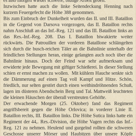
es also morgen wieder schwere, blutige Arbeit geben.
Inzwischen hatte auch die linke Seitendeckung Henning nach
kurzem Feuergefecht die Höhe 388 genommen.
Bis zum Einbruch der Dunkelheit wurden das II. und III. Bataillon
in die Gegend von Darsova vorgezogen, das II. Bataillon rechts
nahm Anschluß an das Inf.-Reg. 121 und das III. Bataillon links an
das Res.-Inf.-Reg. 208. Das I. Bataillon biwakierte weiter
rückwärts. Die Patrouillen der vorderen Bataillone schlängelten
sich durch die busch-reichen Täler an die Bahnlinie unterhalb der
feindlichen Stellungen heran, einige gelangten auch noch über die
Bahnlinie hinaus. Doch der Feind war sehr aufmerksam und
erwiderte jede Bewegung mit giftiger Schießerei. In dieser Stellung
schien er ernst machen zu wollen. Mit kühlem Hauche senkte sich
die Dämmerung auf einen Tag voll Kampf und Hitze. Schön,
friedlich, nur selten gestört durch einen weithindröhnenden Schuß,
lagen im düsteren Abendschein Berg und Tal. Mattweiß leuchteten
die kleinen Häuschen der überall verstreuten Gehöfte.
Der erwachende Morgen (25. Oktober) fand das Regiment
angriffsbereit gegen die Höhe Orlovica; in vorderer Linie II.
Bataillon rechts, III. Bataillon links. Die Höhe Sutica links hatte ein
Regiment der 44,. Res.-Division, die Höhe Vagen rechts das Inf.-
Reg. 121 zu nehmen. Heulend und gurgelnd rollten die schweren
Geschosse unserer Mörser und Haubitzen über unsere Köpfe