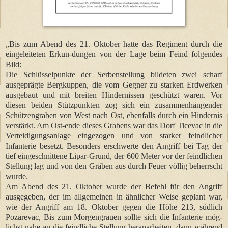
„Bis zum Abend des 21. Oktober hatte das Regiment durch die
eingeleiteten Erkun-dungen von der Lage beim Feind folgendes
Bild:
Die Schlüsselpunkte der Serbenstellung bildeten zwei scharf
ausgeprägte Bergkuppen, die vom Gegner zu starken Erdwerken
ausgebaut und mit breiten Hindernissen geschützt waren. Vor
diesen beiden Stützpunkten zog sich ein zusammenhängender
Schützengraben von West nach Ost, ebenfalls durch ein Hindernis
verstärkt. Am Ost-ende dieses Grabens war das Dorf Ticevac in die
Verteidigungsanlage eingezogen und von starker feindlicher
Infanterie besetzt. Besonders erschwerte den Angriff bei Tag der
tief eingeschnittene Lipar-Grund, der 600 Meter vor der feindlichen
Stellung lag und von den Gräben aus durch Feuer völlig beherrscht
wurde.
Am Abend des 21. Oktober wurde der Befehl für den Angriff
ausgegeben, der im allgemeinen in ähnlicher Weise geplant war,
wie der Angriff am 18. Oktober gegen die Höhe 213, südlich
Pozarevac, Bis zum Morgengrauen sollte sich die Infanterie mög-
lichst nahe an die feindliche Stellung heranarbeiten, dann während