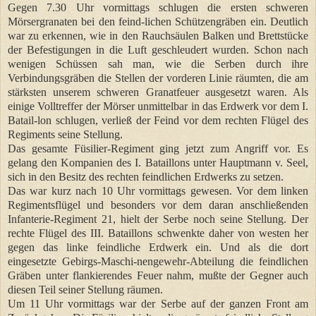
Gegen 7.30 Uhr vormittags schlugen die ersten schweren
Mörsergranaten bei den feind-lichen Schützengräben ein. Deutlich
war zu erkennen, wie in den Rauchsäulen Balken und Brettstücke
der Befestigungen in die Luft geschleudert wurden. Schon nach
wenigen Schüssen sah man, wie die Serben durch ihre
Verbindungsgräben die Stellen der vorderen Linie räumten, die am
stärksten unserem schweren Granatfeuer ausgesetzt waren. Als
einige Volltreffer der Mörser unmittelbar in das Erdwerk vor dem I.
Batail-lon schlugen, verließ der Feind vor dem rechten Flügel des
Regiments seine Stellung.
Das gesamte Füsilier-Regiment ging jetzt zum Angriff vor. Es
gelang den Kompanien des I. Bataillons unter Hauptmann v. Seel,
sich in den Besitz des rechten feindlichen Erdwerks zu setzen.
Das war kurz nach 10 Uhr vormittags gewesen. Vor dem linken
Regimentsflügel und besonders vor dem daran anschließenden
Infanterie-Regiment 21, hielt der Serbe noch seine Stellung. Der
rechte Flügel des III. Bataillons schwenkte daher von westen her
gegen das linke feindliche Erdwerk ein. Und als die dort
eingesetzte Gebirgs-Maschi-nengewehr-Abteilung die feindlichen
Gräben unter flankierendes Feuer nahm, mußte der Gegner auch
diesen Teil seiner Stellung räumen.
Um 11 Uhr vormittags war der Serbe auf der ganzen Front am