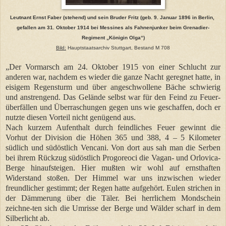
Leutnant Ernst Faber (stehend) und sein Bruder Fritz (geb. 9. Januar 1896 in Berlin,
gefallen am
31. Oktober 1914 bei Messines als Fahnenjunker beim Grenadier-
Regiment „Königin Olga“)
Bild:
Hauptstaatsarchiv Stuttgart, Bestand M 708
„Der Vormarsch am 24. Oktober 1915 von einer Schlucht zur
anderen war, nachdem es wieder die ganze Nacht geregnet hatte, in
eisigem Regensturm und über angeschwollene Bäche schwierig
und anstrengend. Das Gelände selbst war für den Feind zu Feuer-
überfällen und Überraschungen gegen uns wie geschaffen, doch er
nutzte diesen Vorteil nicht genügend aus.
Nach kurzem Aufenthalt durch feindliches Feuer gewinnt die
Vorhut der Division die Höhen 365 und 388, 4 – 5 Kilometer
südlich und südöstlich Vencani. Von dort aus sah man die Serben
bei ihrem Rückzug südöstlich Progoreoci die Vagan- und Orlovica-
Berge hinaufsteigen. Hier mußten wir wohl auf ernsthaften
Widerstand stoßen. Der Himmel war uns inzwischen wieder
freundlicher gestimmt; der Regen hatte aufgehört. Eulen strichen in
der Dämmerung über die Täler. Bei herrlichem Mondschein
zeichne-ten sich die Umrisse der Berge und Wälder scharf in dem
Silberlicht ab.