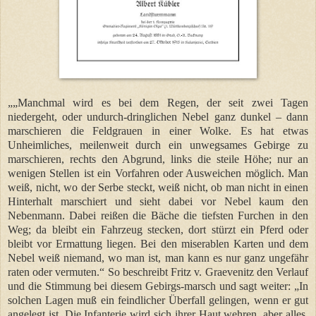
„„Manchmal wird es bei dem Regen, der seit zwei Tagen
niedergeht, oder undurch-dringlichen Nebel ganz dunkel – dann
marschieren die Feldgrauen in einer Wolke. Es hat etwas
Unheimliches, meilenweit durch ein unwegsames Gebirge zu
marschieren, rechts den Abgrund, links die steile Höhe; nur an
wenigen Stellen ist ein Vorfahren oder Ausweichen möglich. Man
weiß, nicht, wo der Serbe steckt, weiß nicht, ob man nicht in einen
Hinterhalt marschiert und sieht dabei vor Nebel kaum den
Nebenmann. Dabei reißen die Bäche die tiefsten Furchen in den
Weg; da bleibt ein Fahrzeug stecken, dort stürzt ein Pferd oder
bleibt vor Ermattung liegen. Bei den miserablen Karten und dem
Nebel weiß niemand, wo man ist, man kann es nur ganz ungefähr
raten oder vermuten.“ So beschreibt Fritz v. Graevenitz den Verlauf
und die Stimmung bei diesem Gebirgs-marsch und sagt weiter: „In
solchen Lagen muß ein feindlicher Überfall gelingen, wenn er gut
angelegt ist. Die Infanterie wird sich ihrer Haut wehren, aber alles,