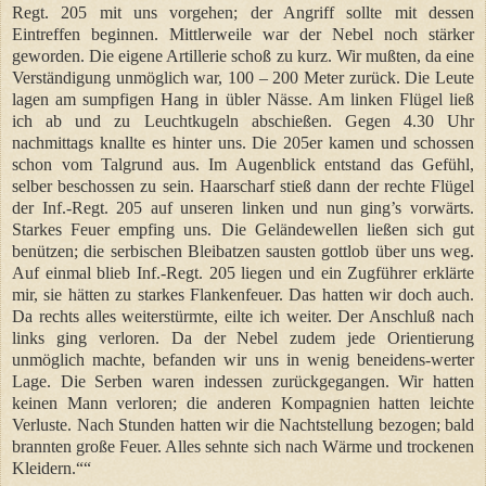
Regt. 205 mit uns vorgehen; der Angriff sollte mit dessen
Eintreffen beginnen. Mittlerweile war der Nebel noch stärker
geworden. Die eigene Artillerie schoß zu kurz. Wir mußten, da eine
Verständigung unmöglich war, 100 – 200 Meter zurück. Die Leute
lagen am sumpfigen Hang in übler Nässe. Am linken Flügel ließ
ich ab und zu Leuchtkugeln abschießen. Gegen 4.30 Uhr
nachmittags knallte es hinter uns. Die 205er kamen und schossen
schon vom Talgrund aus. Im Augenblick entstand das Gefühl,
selber beschossen zu sein. Haarscharf stieß dann der rechte Flügel
der Inf.-Regt. 205 auf unseren linken und nun ging’s vorwärts.
Starkes Feuer empfing uns. Die Geländewellen ließen sich gut
benützen; die serbischen Bleibatzen sausten gottlob über uns weg.
Auf einmal blieb Inf.-Regt. 205 liegen und ein Zugführer erklärte
mir, sie hätten zu starkes Flankenfeuer. Das hatten wir doch auch.
Da rechts alles weiterstürmte, eilte ich weiter. Der Anschluß nach
links ging verloren. Da der Nebel zudem jede Orientierung
unmöglich machte, befanden wir uns in wenig beneidens-werter
Lage. Die Serben waren indessen zurückgegangen. Wir hatten
keinen Mann verloren; die anderen Kompagnien hatten leichte
Verluste. Nach Stunden hatten wir die Nachtstellung bezogen; bald
brannten große Feuer. Alles sehnte sich nach Wärme und trockenen
Kleidern.““