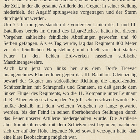
der Zeit, in der die gesamte Artillerie den Gegner in seiner Stellung
niederhielt, der Angriff sprungweise vorgetragen und der Sturm
durchgeführt werden.
Um 5 Uhr morgens standen die vordersten Linien des I. und III.
Bataillons bereits im Grund des Lipar-Baches, hatten bei diesem
Vorgehen zahlreiche feindliche Abteilungen geworfen und 40
Serben gefangen. Als es Tag wurde, lag das Regiment 400 Meter
vor der feindlichen Hauptstellung und erhielt von dort starkes
Feuer. In den beiden Erd-werken rasselten serbische
Maschinengewehre.
Auch kam jetzt von links her aus dem Dorfe Ticevac
unangenehmes Flankenfeuer gegen das III. Bataillon. Gleichzeitig
bewarf der Gegner aus südöstlicher Richtung die angrei-fenden
Schützenlinien mit Schrapnells und Granaten, so daß gerade dem
linken Flügel des Regiments, wo die 11. Kompanie unter Leutnant
d. R. Alber eingesetzt war, der Angriff sehr erschwert wurde. Es
mußte deshalb mit dem weiteren Vorgehen so lange gewartet
werden, bis der Feind in seinen überhöhenden Stellungen durch
das Feuer unserer Artillerie niedergehalten wurde. Die Artillerie
aber konnte ihrerseits mit dem Schießen erst beginnen, nachdem
sich der auf der Höhe liegende Nebel soweit verzogen hatte, daß
eine klare Beobachtung möglich war.