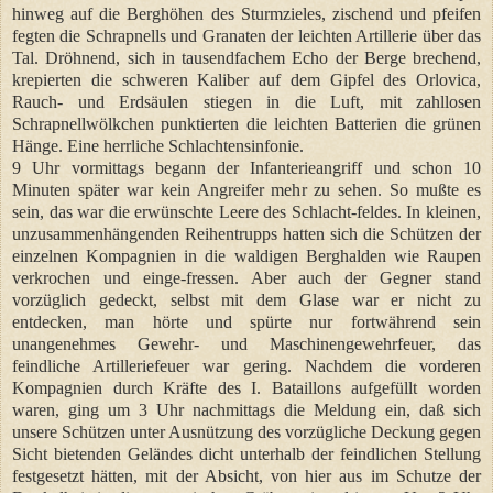
hinweg auf die Berghöhen des Sturmzieles, zischend und pfeifen
fegten die Schrapnells und Granaten der leichten Artillerie über das
Tal. Dröhnend, sich in tausendfachem Echo der Berge brechend,
krepierten die schweren Kaliber auf dem Gipfel des Orlovica,
Rauch- und Erdsäulen stiegen in die Luft, mit zahllosen
Schrapnellwölkchen punktierten die leichten Batterien die grünen
Hänge. Eine herrliche Schlachtensinfonie.
9 Uhr vormittags begann der Infanterieangriff und schon 10
Minuten später war kein Angreifer mehr zu sehen. So mußte es
sein, das war die erwünschte Leere des Schlacht-feldes. In kleinen,
unzusammenhängenden Reihentrupps hatten sich die Schützen der
einzelnen Kompagnien in die waldigen Berghalden wie Raupen
verkrochen und einge-fressen. Aber auch der Gegner stand
vorzüglich gedeckt, selbst mit dem Glase war er nicht zu
entdecken, man hörte und spürte nur fortwährend sein
unangenehmes Gewehr- und Maschinengewehrfeuer, das
feindliche Artilleriefeuer war gering. Nachdem die vorderen
Kompagnien durch Kräfte des I. Bataillons aufgefüllt worden
waren, ging um 3 Uhr nachmittags die Meldung ein, daß sich
unsere Schützen unter Ausnützung des vorzügliche Deckung gegen
Sicht bietenden Geländes dicht unterhalb der feindlichen Stellung
festgesetzt hätten, mit der Absicht, von hier aus im Schutze der