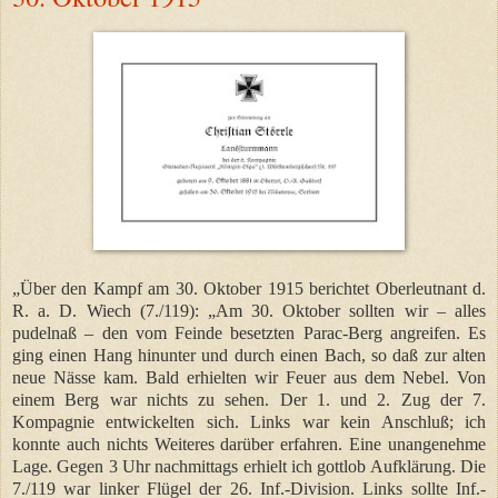
„Über den Kampf am 30. Oktober 1915 berichtet Oberleutnant d.
R. a. D. Wiech (7./119): „Am 30. Oktober sollten wir – alles
pudelnaß – den vom Feinde besetzten Parac-Berg angreifen. Es
ging einen Hang hinunter und durch einen Bach, so daß zur alten
neue Nässe kam. Bald erhielten wir Feuer aus dem Nebel. Von
einem Berg war nichts zu sehen. Der 1. und 2. Zug der 7.
Kompagnie entwickelten sich. Links war kein Anschluß; ich
konnte auch nichts Weiteres darüber erfahren. Eine unangenehme
Lage. Gegen 3 Uhr nachmittags erhielt ich gottlob Aufklärung. Die
7./119 war linker Flügel der 26. Inf.-Division. Links sollte Inf.-