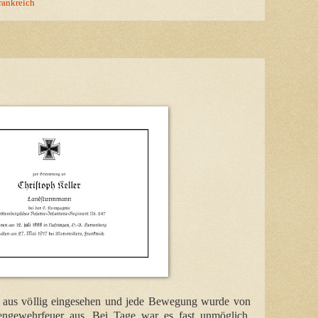
rankreich
 aus völlig eingesehen und jede Bewegung wurde von
engewehrfeuer aus. Bei Tage war es fast unmöglich,