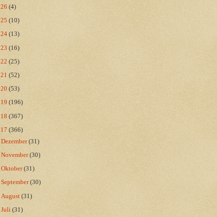
026
(4)
025
(10)
024
(13)
023
(16)
022
(25)
021
(52)
020
(53)
019
(196)
018
(367)
017
(366)
►
Dezember
(31)
►
November
(30)
►
Oktober
(31)
►
September
(30)
►
August
(31)
►
Juli
(31)