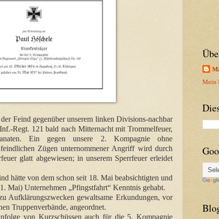
Übe
Ma
Mein P
Die
 der Feind gegenüber unserem linken Divisions-nachbar
 Inf.-Regt. 121 bald nach Mitternacht mit Trommelfeuer,
ranaten. Ein gegen unsere 2. Kompagnie ohne
3 feindlichen Zügen unternommener Angriff wird durch
Goo
euer glatt abgewiesen; in unserem Sperrfeuer erleidet
nd hätte von dem schon seit 18. Mai beabsichtigten und
31. Mai) Unternehmen „Pfingstfahrt“ Kenntnis gehabt.
 zu Aufklärungszwecken gewaltsame Erkundungen, vor
Blo
ichen Truppenverbände, angeordnet.
 infolge von Kurzschüssen auch für die 5. Kompagnie