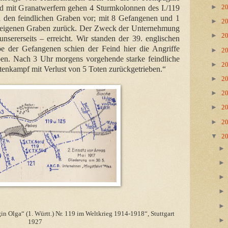
►
 und mit Granatwerfern gehen 4 Sturmkolonnen des I./119
2
 den feindlichen Graben vor; mit 8 Gefangenen und 1
►
2
 eigenen Graben zurück. Der Zweck der Unternehmung
►
2
unsererseits – erreicht. Wir standen der 39. englischen
e der Gefangenen schien der Feind hier die Angriffe
►
2
ben. Nach 3 Uhr morgens vorgehende starke feindliche
►
2
enkampf mit Verlust von 5 Toten zurückgetrieben.“
►
2
►
2
►
2
►
2
▼
2
n Olga“ (1. Württ.) Nr. 119 im Weltkrieg 1914-1918“, Stuttgart
1927