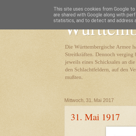
This site uses cookies from Google to d
are shared with Google along with perf
Württemb
statistics, and to detect and address 
Die Württembergische Armee hat
Streitkräften. Dennoch verging 
jeweils eines Schicksales an di
den Schlachtfeldern, auf den Ve
mußten.
Mittwoch, 31. Mai 2017
31. Mai 1917