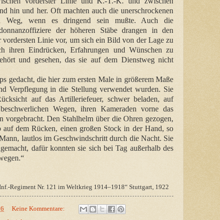
zwischen vorderster Linie und K.-T.-K. und zwischen
nd hin und her. Oft machten auch die unerschrockenen
hen Weg, wenn es dringend sein mußte. Auch die
onnanzoffiziere der höheren Stäbe drangen in den
 vordersten Linie vor, um sich ein Bild von der Lage zu
ch ihren Eindrücken, Erfahrungen und Wünschen zu
ehört und gesehen, das sie auf dem Dienstweg nicht
pps gedacht, die hier zum ersten Male in größerem Maße
d Verpflegung in die Stellung verwendet wurden. Sie
ksicht auf das Artilleriefeuer, schwer beladen, auf
d beschwerlichen Wegen, ihren Kameraden vorne das
 vorgebracht. Den Stahlhelm über die Ohren gezogen,
rb auf dem Rücken, einen großen Stock in der Hand, so
 Mann, lautlos im Geschwindschritt durch die Nacht. Sie
gemacht, dafür konnten sie sich bei Tag außerhalb des
ewegen.“
Inf.-Regiment Nr. 121 im Weltkrieg 1914–1918“ Stuttgart, 1922
16
Keine Kommentare: