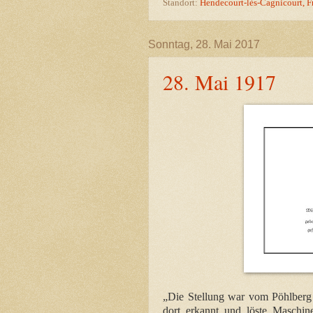
Standort:
Hendecourt-lès-Cagnicourt, F
Sonntag, 28. Mai 2017
28. Mai 1917
„Die Stellung war vom Pöhlberg
dort erkannt und löste Maschin