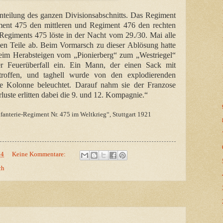
nteilung des ganzen Divisionsabschnitts. Das Regiment
ent 475 den mittleren und Regiment 476 den rechten
s Regiments 475 löste in der Nacht vom 29./30. Mai alle
en Teile ab. Beim Vormarsch zu dieser Ablösung hatte
eim Herabsteigen vom „Pionierberg“ zum „Westriegel“
her Feuerüberfall ein. Ein Mann, der einen Sack mit
troffen, und taghell wurde von den explodierenden
de Kolonne beleuchtet. Darauf nahm sie der Franzose
luste erlitten dabei die 9. und 12. Kompagnie.“
fanterie-Regiment Nr. 475 im Weltkrieg“, Stuttgart 1921
04
Keine Kommentare:
ch