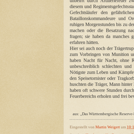
unbeirrt durch Artilleriefeuer 
diesem und Regimentsgefechtssta
Gefechtsläufer den gefährlic
Bataillonskommandeure und Ord
ruhigen Morgenstunden bis zu der
machen oder die Besatzung na
fragen; sie haben da manches g
erfahren hätten.
Hier sei auch noch der Trägertru
zum Vorbringen von Munition un
haben Nacht für Nacht, ohne Rüc
unbeschreiblich schlechten un
Nötigste zum Leben und Kämpfen
den Speisetornister oder Tragko
huschten die Träger, Mann hinter
haben oft schwere Stunden durch
Feuerbereichs erholen und frei b
aus: „Das Württembergische Reserve-
Eingestellt von
Martin Weigert
um
10: