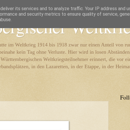
eliver its services and to analyze traffic. Your IP address and 
ormance and security metrics to ensure quality of service, gen
ergischer Weltkri
abuse.
te im Weltkrieg 1914 bis 1918 zwar nur einen Anteil von r
beinahe kein Tag ohne Verluste. Hier wird in losen Abständen
e Württembergischen Weltkriegsteilnehmer erinnert, die vor e
rbandsplätzen, in den Lazaretten, in der Etappe, in der Heima
Fol