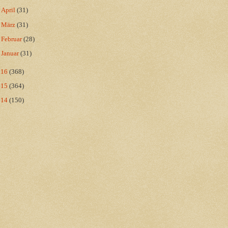
►
April
(31)
►
März
(31)
►
Februar
(28)
►
Januar
(31)
016
(368)
015
(364)
014
(150)