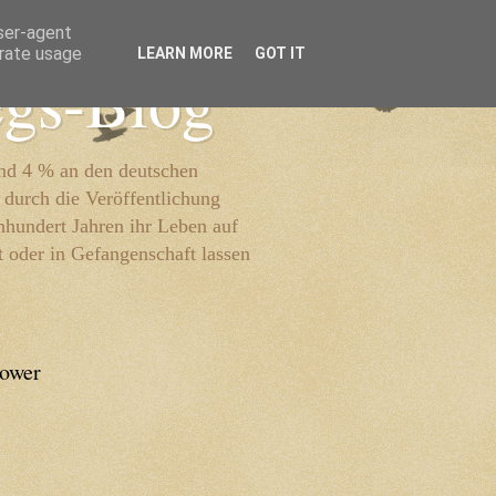
user-agent
erate usage
LEARN MORE
GOT IT
egs-Blog
und 4 % an den deutschen
 durch die Veröffentlichung
inhundert Jahren ihr Leben auf
t oder in Gefangenschaft lassen
lower