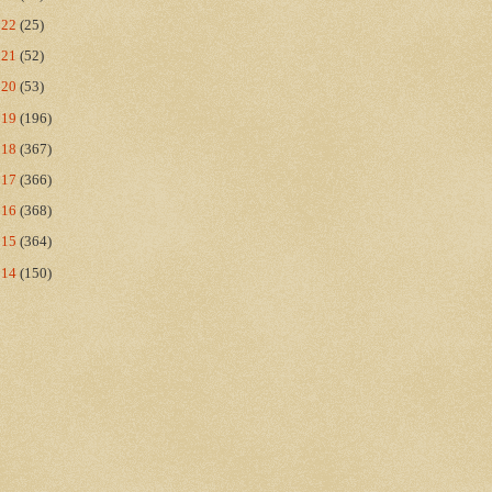
022
(25)
021
(52)
020
(53)
019
(196)
018
(367)
017
(366)
016
(368)
015
(364)
014
(150)