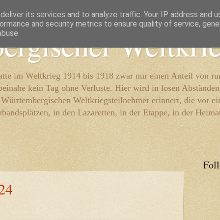
eliver its services and to analyze traffic. Your IP address and 
ormance and security metrics to ensure quality of service, gen
ergischer Weltkri
abuse.
te im Weltkrieg 1914 bis 1918 zwar nur einen Anteil von r
beinahe kein Tag ohne Verluste. Hier wird in losen Abständen
e Württembergischen Weltkriegsteilnehmer erinnert, die vor e
rbandsplätzen, in den Lazaretten, in der Etappe, in der Heima
Fol
24