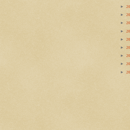
►
2
►
2
►
2
►
2
►
2
►
2
►
2
►
2
►
2