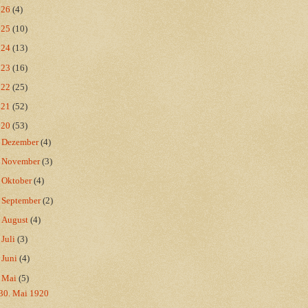
026
(4)
025
(10)
024
(13)
023
(16)
022
(25)
021
(52)
020
(53)
►
Dezember
(4)
►
November
(3)
►
Oktober
(4)
►
September
(2)
►
August
(4)
►
Juli
(3)
►
Juni
(4)
▼
Mai
(5)
30. Mai 1920