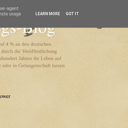
user-agent
erate usage
LEARN MORE
GOT IT
egs-Blog
und 4 % an den deutschen
 durch die Veröffentlichung
inhundert Jahren ihr Leben auf
t oder in Gefangenschaft lassen
lower