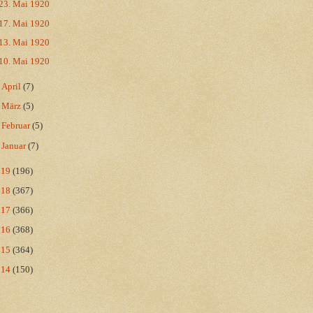
23. Mai 1920
17. Mai 1920
13. Mai 1920
10. Mai 1920
►
April
(7)
►
März
(5)
►
Februar
(5)
►
Januar
(7)
019
(196)
018
(367)
017
(366)
016
(368)
015
(364)
014
(150)