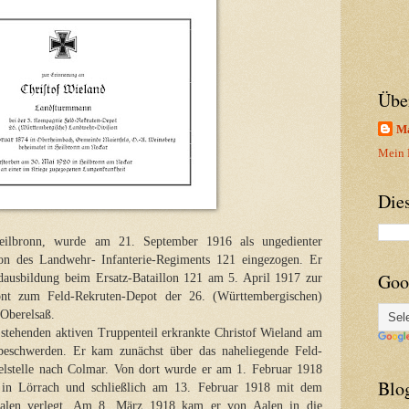
Übe
Ma
Mein P
Die
Heilbronn, wurde am 21. September 1916 als ungedienter
on des Landwehr- Infanterie-Regiments 121 eingezogen. Er
Goo
dausbildung beim Ersatz-Bataillon 121 am 5. April 1917 zur
ont zum Feld-Rekruten-Depot der 26. (Württembergischen)
Oberelsaß.
 stehenden aktiven Truppenteil erkrankte Christof Wieland am
eschwerden. Er kam zunächst über das naheliegende Feld-
lstelle nach Colmar. Von dort wurde er am 1. Februar 1918
Blo
8 in Lörrach und schließlich am 13. Februar 1918 mit dem
 Aalen verlegt. Am 8. März 1918 kam er von Aalen in die