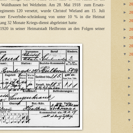
►
2
 in Waldhausen bei Welzheim. Am 28. Mai 1918 zum Ersatz-
Regiments 120 versetzt, wurde Christof Wieland am 15. Juli
►
2
einer Erwerbsbe-schränkung von unter 10 % in die Heimat
►
2
gang 32 Monate Kriegs-dienst abgeleistet hatte.
1920 in seiner Heimatstadt Heilbronn an den Folgen seiner
►
2
►
2
►
2
▼
2