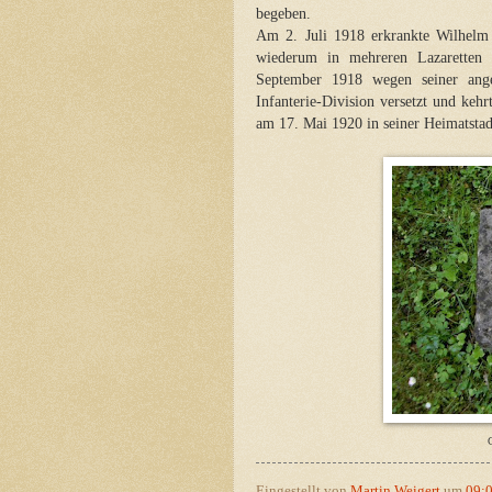
begeben.
Am 2. Juli 1918 erkrankte Wilhel
wiederum in mehreren Lazaretten
September 1918 wegen seiner ange
Infanterie-Division versetzt und ke
am 17. Mai 1920 in seiner Heimatsta
G
Eingestellt von
Martin Weigert
um
09: