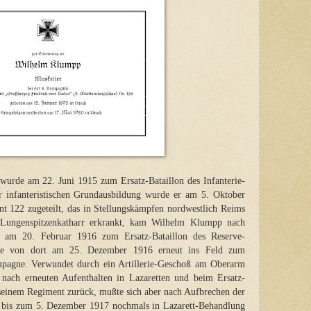
urde am 22. Juni 1915 zum Ersatz-Bataillon des Infanterie-
 infanteristischen Grundausbildung wurde er am 5. Oktober
t 122 zugeteilt, das in Stellungskämpfen nordwestlich Reims
ungenspitzenkatharr erkrankt, kam Wilhelm Klumpp nach
n am 20. Februar 1916 zum Ersatz-Bataillon des Reserve-
kte von dort am 25. Dezember 1916 erneut ins Feld zum
mpagne. Verwundet durch ein Artillerie-Geschoß am Oberarm
nach erneuten Aufenthalten in Lazaretten und beim Ersatz-
seinem Regiment zurück, mußte sich aber nach Aufbrechen der
is zum 5. Dezember 1917 nochmals in Lazarett-Behandlung