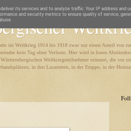
eliver its services and to analyze traffic. Your IP address and 
ormance and security metrics to ensure quality of service, gen
ergischer Weltkri
abuse.
te im Weltkrieg 1914 bis 1918 zwar nur einen Anteil von r
beinahe kein Tag ohne Verluste. Hier wird in losen Abständen
e Württembergischen Weltkriegsteilnehmer erinnert, die vor e
rbandsplätzen, in den Lazaretten, in der Etappe, in der Heima
Fol