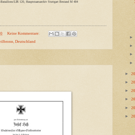
z-Bataillons/LIR 120, Hauptstaatsarchiv Stuttgart Bestand M 484
00
Keine Kommentare:
eilbronn, Deutschland
►
2
►
2
►
2
►
2
►
2
►
2