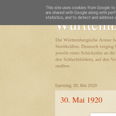
This site uses cookies from Google to d
are shared with Google along with perf
Württemb
statistics, and to detect and address 
Die Württembergische Armee hat
Streitkräften. Dennoch verging 
jeweils eines Schicksales an di
den Schlachtfeldern, auf den Ve
mußten.
Samstag, 30. Mai 2020
30. Mai 1920