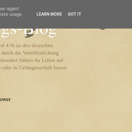
user-agent
erate usage
LEARN MORE
GOT IT
egs-Blog
und 4 % an den deutschen
 durch die Veröffentlichung
inhundert Jahren ihr Leben auf
t oder in Gefangenschaft lassen
lower