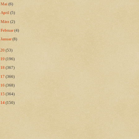
►
Mai
(6)
►
April
(5)
►
März
(2)
►
Februar
(4)
►
Januar
(8)
020
(53)
019
(196)
018
(367)
017
(366)
016
(368)
015
(364)
014
(150)