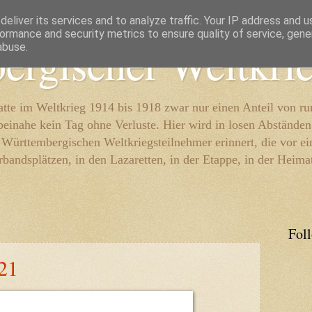
eliver its services and to analyze traffic. Your IP address and 
ormance and security metrics to ensure quality of service, gen
ergischer Weltkri
abuse.
te im Weltkrieg 1914 bis 1918 zwar nur einen Anteil von r
beinahe kein Tag ohne Verluste. Hier wird in losen Abständen
e Württembergischen Weltkriegsteilnehmer erinnert, die vor e
rbandsplätzen, in den Lazaretten, in der Etappe, in der Heima
Fol
21