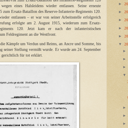
tzreservist zum Ersatz-Bataillon des Infanterie-Regiments 120
►
2
wegen eines Halsleidens wieder entlassen. Seine erneute
5 zum Ersatz-Bataillon des Reserve-Infanterie-Regiments 120.
►
2
eder entlassen – er war von seiner Arbeitsstelle erfolgreich
►
2
erufung erfolgte am 2. August 1915, wiederum zum Ersatz-
►
2
-Regiments 120. Jetzt kam er nach der infanteristischen
um Feldregiment an die Westfront.
►
2
et die Kämpfe um Verdun und Reims, an Ancre und Somme, bis
▼
2
ng seiner Stellung vermißt wurde. Er wurde am 24. September
erichtlich für tot erklärt.