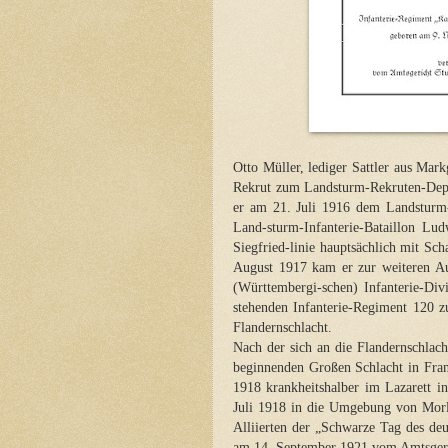
Otto Müller, lediger Sattler aus Ma
Rekrut zum Landsturm-Rekruten-Depo
er am 21. Juli 1916 dem Landsturm-I
Land-sturm-Infanterie-Bataillon Lud
Siegfried-linie hauptsächlich mit S
August 1917 kam er zur weiteren Au
(Württembergi-schen) Infanterie-Di
stehenden Infanterie-Regiment 120 zu
Flandernschlacht.
Nach der sich an die Flandernschlac
beginnenden Großen Schlacht in Fran
1918 krankheitshalber im Lazarett 
Juli 1918 in die Umgebung von Morl
Alliierten der „Schwarze Tag des de
am 14. September 1921 vom Amtsgerich