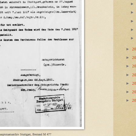
►
2
►
2
►
2
►
2
►
2
►
2
►
2
auptstaatsarchiv Stuttgart, Bestand M 477