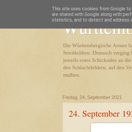
This site uses cookies from Google to d
are shared with Google along with perf
Württemb
statistics, and to detect and address 
Die Württembergische Armee hat
Streitkräften. Dennoch verging 
jeweils eines Schicksales an di
den Schlachtfeldern, auf den Ve
mußten.
Freitag, 24. September 2021
24. September 19