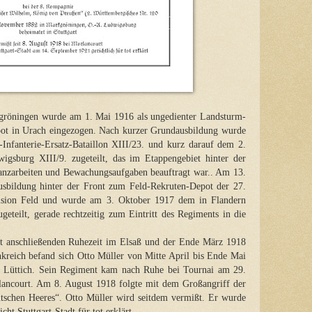
rkgröningen wurde am 1. Mai 1916 als ungedienter Landsturm-
t in Urach eingezogen. Nach kurzer Grundausbildung wurde
nfanterie-Ersatz-Bataillon XIII/23. und kurz darauf dem 2.
wigsburg XIII/9. zugeteilt, das im Etappengebiet hinter der
chanzarbeiten und Bewachungsaufgaben beauftragt war.. Am 13.
sbildung hinter der Front zum Feld-Rekruten-Depot der 27.
vision Feld und wurde am 3. Oktober 1917 dem in Flandern
geteilt, gerade rechtzeitig zum Eintritt des Regiments in die
ht anschließenden Ruhezeit im Elsaß und der Ende März 1918
kreich befand sich Otto Müller von Mitte April bis Ende Mai
in Lüttich. Sein Regiment kam nach Ruhe bei Tournai am 29.
ancourt. Am 8. August 1918 folgte mit dem Großangriff der
utschen Heeres“. Otto Müller wird seitdem vermißt. Er wurde
t Stuttgart-Stadt für tot erklärt.