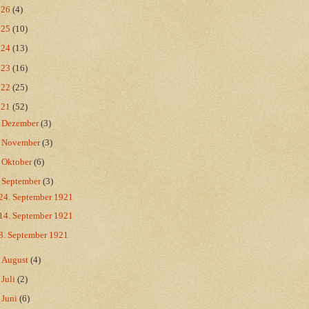
026
(4)
025
(10)
024
(13)
023
(16)
022
(25)
021
(52)
►
Dezember
(3)
►
November
(3)
►
Oktober
(6)
▼
September
(3)
24. September 1921
14. September 1921
8. September 1921
►
August
(4)
►
Juli
(2)
►
Juni
(6)