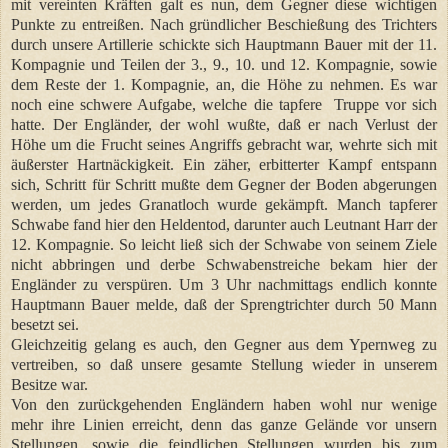
mit vereinten Kräften galt es nun, dem Gegner diese wichtigen
Punkte zu entreißen. Nach gründlicher Beschießung des Trichters
durch unsere Artillerie schickte sich Hauptmann Bauer mit der 11.
Kompagnie und Teilen der 3., 9., 10. und 12. Kompagnie, sowie
dem Reste der 1. Kompagnie, an, die Höhe zu nehmen. Es war
noch eine schwere Aufgabe, welche die tapfere Truppe vor sich
hatte. Der Engländer, der wohl wußte, daß er nach Verlust der
Höhe um die Frucht seines Angriffs gebracht war, wehrte sich mit
äußerster Hartnäckigkeit. Ein zäher, erbitterter Kampf entspann
sich, Schritt für Schritt mußte dem Gegner der Boden abgerungen
werden, um jedes Granatloch wurde gekämpft. Manch tapferer
Schwabe fand hier den Heldentod, darunter auch Leutnant Harr der
12. Kompagnie. So leicht ließ sich der Schwabe von seinem Ziele
nicht abbringen und derbe Schwabenstreiche bekam hier der
Engländer zu verspüren. Um 3 Uhr nachmittags endlich konnte
Hauptmann Bauer melde, daß der Sprengtrichter durch 50 Mann
besetzt sei.
Gleichzeitig gelang es auch, den Gegner aus dem Ypernweg zu
vertreiben, so daß unsere gesamte Stellung wieder in unserem
Besitze war.
Von den zurückgehenden Engländern haben wohl nur wenige
mehr ihre Linien erreicht, denn das ganze Gelände vor unsern
Stellungen, sowie die feindlichen Stellungen wurden bis zum