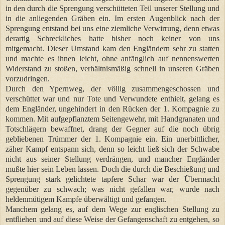
in den durch die Sprengung verschütteten Teil unserer Stellung und
in die anliegenden Gräben ein. Im ersten Augenblick nach der
Sprengung entstand bei uns eine ziemliche Verwirrung, denn etwas
derartig Schreckliches hatte bisher noch keiner von uns
mitgemacht. Dieser Umstand kam den Engländern sehr zu statten
und machte es ihnen leicht, ohne anfänglich auf nennenswerten
Widerstand zu stoßen, verhältnismäßig schnell in unseren Gräben
vorzudringen.
Durch den Ypernweg, der völlig zusammengeschossen und
verschüttet war und nur Tote und Verwundete enthielt, gelang es
dem Engländer, ungehindert in den Rücken der 1. Kompagnie zu
kommen. Mit aufgepflanztem Seitengewehr, mit Handgranaten und
Totschlägern bewaffnet, drang der Gegner auf die noch übrig
gebliebenen Trümmer der 1. Kompagnie ein. Ein unerbittlicher,
zäher Kampf entspann sich, denn so leicht ließ sich der Schwabe
nicht aus seiner Stellung verdrängen, und mancher Engländer
mußte hier sein Leben lassen. Doch die durch die Beschießung und
Sprengung stark gelichtete tapfere Schar war der Übermacht
gegenüber zu schwach; was nicht gefallen war, wurde nach
heldenmütigem Kampfe überwältigt und gefangen.
Manchem gelang es, auf dem Wege zur englischen Stellung zu
entfliehen und auf diese Weise der Gefangenschaft zu entgehen, so