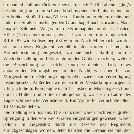
Grenadierbataillons rückten zuerst ab; nach 7 Uhr abends ging’s
beschleunigt aus dem schwer beschossenen Dorf hinaus und auf
der breiten Straße Cernay/Ville sur Tourbe unter einem rechts und
links der Straße einschlagenden Granathagel nach vorwärts. Nach
knapp 2 Kilometer Weg waren die Kompagnien auf der La Justice-
Höhe (155) angekommen, wo sie von dem dort einge-setzten
R.I.R. 87 wie Erlöser begrüßt wurden. Nach Mitternacht wurden
sie auf dieses Regiment verteilt in der vorderen Linie, der
Briqueteriestellung eingesetzt, wo sie sich tatkräftig an die
Wiederherstellung und Einrichtung der Gräben machten, welche
die Bezeichnung als solche kaum verdienten. Trotz eines
andauernden Störungsfeuers in der Nacht war aber bis zur
Morgenstunde die Stellung einigermaßen wieder zur Vertei-digung
instandgesetzt. Außerdem wurde zu ihrer Verstärkung morgens 4
Uhr auch die 6. Kompagnie nach La Justice in Marsch gesetzt und
dort in Hütten und Stollen untergebracht, wo sie im Laufe des
Tages schmerzliche Verluste erlitt. Ein Volltreffer vernichtete allein
10 Menschenleben.
Die Stellung sah bös aus. Die Franzosen waren nach einer großen
Sprengung in den vorderen Graben eingedrungen gewesen, waren
jedoch im Gegenstoß durch die Reserve des Regiments
zurückgeschlagen worden. Jetzt hausten die Grenadiere mit den