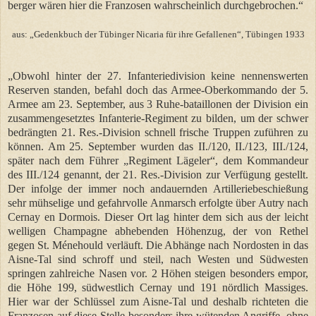
berger wären hier die Franzosen wahrscheinlich durchgebrochen.“
aus: „Gedenkbuch der Tübinger Nicaria für ihre Gefallenen“, Tübingen 1933
„Obwohl hinter der 27. Infanteriedivision keine nennenswerten
Reserven standen, befahl doch das Armee-Oberkommando der 5.
Armee am 23. September, aus 3 Ruhe-bataillonen der Division ein
zusammengesetztes Infanterie-Regiment zu bilden, um der schwer
bedrängten 21. Res.-Division schnell frische Truppen zuführen zu
können. Am 25. September wurden das II./120, II./123, III./124,
später nach dem Führer „Regiment Lägeler“, dem Kommandeur
des III./124 genannt, der 21. Res.-Division zur Verfügung gestellt.
Der infolge der immer noch andauernden Artilleriebeschießung
sehr mühselige und gefahrvolle Anmarsch erfolgte über Autry nach
Cernay en Dormois. Dieser Ort lag hinter dem sich aus der leicht
welligen Champagne abhebenden Höhenzug, der von Rethel
gegen St. Ménehould verläuft. Die Abhänge nach Nordosten in das
Aisne-Tal sind schroff und steil, nach Westen und Südwesten
springen zahlreiche Nasen vor. 2 Höhen steigen besonders empor,
die Höhe 199, südwestlich Cernay und 191 nördlich Massiges.
Hier war der Schlüssel zum Aisne-Tal und deshalb richteten die
Franzosen auf diese Stelle besonders ihre wütenden Angriffe, ohne