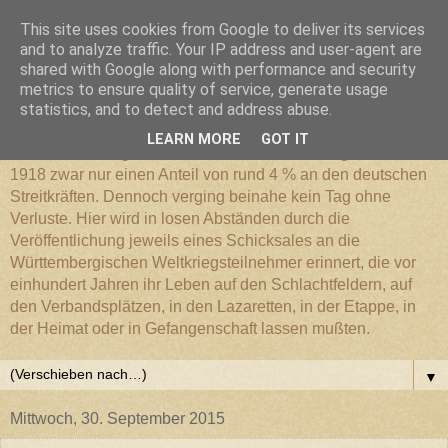
This site uses cookies from Google to deliver its services
Württembergischer
and to analyze traffic. Your IP address and user-agent are
shared with Google along with performance and security
metrics to ensure quality of service, generate usage
Weltkriegs-Blog
statistics, and to detect and address abuse.
LEARN MORE
GOT IT
Die Württembergische Armee hatte im Weltkrieg 1914 bis
1918 zwar nur einen Anteil von rund 4 % an den deutschen
Streitkräften. Dennoch verging beinahe kein Tag ohne
Verluste. Hier wird in losen Abständen durch die
Veröffentlichung jeweils eines Schicksales an die
Württembergischen Weltkriegsteilnehmer erinnert, die vor
einhundert Jahren ihr Leben auf den Schlachtfeldern, auf
den Verbandsplätzen, in den Lazaretten, in der Etappe, in
der Heimat oder in Gefangenschaft lassen mußten.
▼
Mittwoch, 30. September 2015