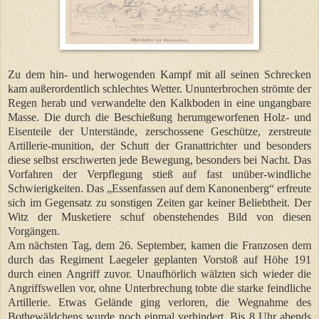
Zu dem hin- und herwogenden Kampf mit all seinen Schrecken
kam außerordentlich schlechtes Wetter. Ununterbrochen strömte der
Regen herab und verwandelte den Kalkboden in eine ungangbare
Masse. Die durch die Beschießung herumgeworfenen Holz- und
Eisenteile der Unterstände, zerschossene Geschütze, zerstreute
Artillerie-munition, der Schutt der Granattrichter und besonders
diese selbst erschwerten jede Bewegung, besonders bei Nacht. Das
Vorfahren der Verpflegung stieß auf fast unüber-windliche
Schwierigkeiten. Das „Essenfassen auf dem Kanonenberg“ erfreute
sich im Gegensatz zu sonstigen Zeiten gar keiner Beliebtheit. Der
Witz der Musketiere schuf obenstehendes Bild von diesen
Vorgängen.
Am nächsten Tag, dem 26. September, kamen die Franzosen dem
durch das Regiment Laegeler geplanten Vorstoß auf Höhe 191
durch einen Angriff zuvor. Unaufhörlich wälzten sich wieder die
Angriffswellen vor, ohne Unterbrechung tobte die starke feindliche
Artillerie. Etwas Gelände ging verloren, die Wegnahme des
Bothewäldchens wurde noch einmal verhindert. Bis 8 Uhr abends