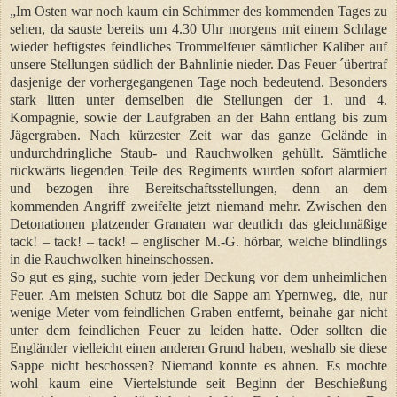
„Im Osten war noch kaum ein Schimmer des kommenden Tages zu
sehen, da sauste bereits um 4.30 Uhr morgens mit einem Schlage
wieder heftigstes feindliches Trommelfeuer sämtlicher Kaliber auf
unsere Stellungen südlich der Bahnlinie nieder. Das Feuer ´übertraf
dasjenige der vorhergegangenen Tage noch bedeutend. Besonders
stark litten unter demselben die Stellungen der 1. und 4.
Kompagnie, sowie der Laufgraben an der Bahn entlang bis zum
Jägergraben. Nach kürzester Zeit war das ganze Gelände in
undurchdringliche Staub- und Rauchwolken gehüllt. Sämtliche
rückwärts liegenden Teile des Regiments wurden sofort alarmiert
und bezogen ihre Bereitschaftsstellungen, denn an dem
kommenden Angriff zweifelte jetzt niemand mehr. Zwischen den
Detonationen platzender Granaten war deutlich das gleichmäßige
tack! – tack! – tack! – englischer M.-G. hörbar, welche blindlings
in die Rauchwolken hineinschossen.
So gut es ging, suchte vorn jeder Deckung vor dem unheimlichen
Feuer. Am meisten Schutz bot die Sappe am Ypernweg, die, nur
wenige Meter vom feindlichen Graben entfernt, beinahe gar nicht
unter dem feindlichen Feuer zu leiden hatte. Oder sollten die
Engländer vielleicht einen anderen Grund haben, weshalb sie diese
Sappe nicht beschossen? Niemand konnte es ahnen. Es mochte
wohl kaum eine Viertelstunde seit Beginn der Beschießung