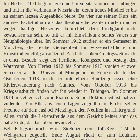
Im Herbst 1910 beginnt er seine Universitätsstudien in Tübingen
und tritt in die Verbindung Nicaria ein, deren treues Mitglied er bis
zu seinem letzten Augenblick bleibt. Da vier aus seinem Kurs ein
anderes Fachstudium als das theologische wählen dürfen und er
wegen häufiger Heiserkeit befürchtet, dem Predigtamt nicht
gewachsen zu sein, so tritt er mit Einwilligung seines Vaters zur
Neuphilologie über. Im Sommer 1912 studiert er ein Semester in
München, die reiche Gelegenheit für wissenschaftliche und
Kunststudien eifrig ausnützend. Auch der nahen Gebirgswelt macht
er einen Besuch, siegt den herrlichen Königssee und besteigt den
Watzmann. Von Herbst 1912 bis Sommer 1913 studiert er zwei
Semester an der Universität Montpellier in Frankreich. In den
Osterferien 1913 macht er mit einem Studiengenossen eine
Rivierawanderung nach Cannes. Vom Oktober 1913 bis
Kriegsausbruch finden wir ihn wieder in Tübingen. Im Sommer
1914 rüstet er sich zum Examen. Seine Doktorarbeit ist nahezu
vollendet. Ein Bild aus jenen Tagen zeigt ihn im Kreise seiner
Freunde auf dem Jusi bei Metzingen, den Neuffen im Hintergrund.
Allen strahlt die Lebensfreude aus dem Gesicht; keiner ahnt das
nahe Ende, das fast allen bevorsteht.
Bei Kriegsausbruch wird Streicher dem Inf.-Regt. 124 in
Weingarten zugeteilt. Ende August rückt er, zum Leutnant