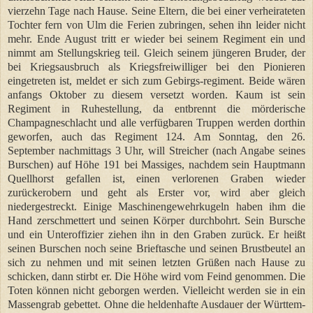
vierzehn Tage nach Hause. Seine Eltern, die bei einer verheirateten
Tochter fern von Ulm die Ferien zubringen, sehen ihn leider nicht
mehr. Ende August tritt er wieder bei seinem Regiment ein und
nimmt am Stellungskrieg teil. Gleich seinem jüngeren Bruder, der
bei Kriegsausbruch als Kriegsfreiwilliger bei den Pionieren
eingetreten ist, meldet er sich zum Gebirgs-regiment. Beide wären
anfangs Oktober zu diesem versetzt worden. Kaum ist sein
Regiment in Ruhestellung, da entbrennt die mörderische
Champagneschlacht und alle verfügbaren Truppen werden dorthin
geworfen, auch das Regiment 124. Am Sonntag, den 26.
September nachmittags 3 Uhr, will Streicher (nach Angabe seines
Burschen) auf Höhe 191 bei Massiges, nachdem sein Hauptmann
Quellhorst gefallen ist, einen verlorenen Graben wieder
zurückerobern und geht als Erster vor, wird aber gleich
niedergestreckt. Einige Maschinengewehrkugeln haben ihm die
Hand zerschmettert und seinen Körper durchbohrt. Sein Bursche
und ein Unteroffizier ziehen ihn in den Graben zurück. Er heißt
seinen Burschen noch seine Brieftasche und seinen Brustbeutel an
sich zu nehmen und mit seinen letzten Grüßen nach Hause zu
schicken, dann stirbt er. Die Höhe wird vom Feind genommen. Die
Toten können nicht geborgen werden. Vielleicht werden sie in ein
Massengrab gebettet. Ohne die heldenhafte Ausdauer der Württem-