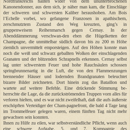
Nordfrankreichs hallten wider von dem ununterbrochenen
Kanonendonner, aus dem sich, je näher man kam, die Einschläge
der schweren und schwersten Kaliber heraushoben. Am Bois
l’Echelle vorbei, wo gefangene Franzosen in apathischem,
zerschmutztem Zustand den Weg kreuzten, ging’s in
gruppenweisem Reihenmarsch gegen Cernay. In der
Abenddämmerung verschwan-den eben die Hügelketten der
Champagne, die unmittelbar südlich davon bis zu 200 m Höhe
ziemlich unvermittelt emporsteigen. Auf den Höhen konnte man
noch die weiß und schwarz geballten Wolken der einschlagenden
Granaten und der blitzenden Schrapnells erkennen. Cernay selbst
lag unter schwerstem Feuer und hohe Rauchsäulen schossen
springbrunnenartig in die Luft, die von den Flammenzungen
brennender Häuser und lodernden Brandgranaten beleuchtet
bizarre Bilder zeichneten. Dort hinein zog das Bataillon und
wartete auf weitere Befehle. Eine drückende Stimmung be-
herrschte die Lage, da die zurückströmenden Truppen vorn alles für
verloren hielten, und es war nicht zweifelhaft, daß die aufs äußerste
erschöpften Verteidiger der Cham-pagnefront, die bald 4 Tage lang
im Trommelfeuer gelegen waren, einem fünften Tag nicht mehr
gewachsen sein konnten.
Ihnen zu Hilfe zu eilen, war selbstverständliche Pflicht, wenn auch
eine schwere Aufgabe. 5. und 7. Kompagnie des