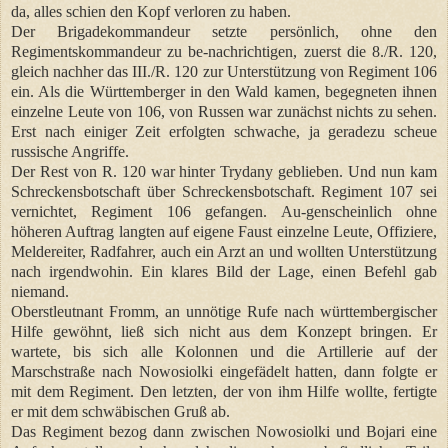
da, alles schien den Kopf verloren zu haben.
Der Brigadekommandeur setzte persönlich, ohne den
Regimentskommandeur zu be-nachrichtigen, zuerst die 8./R. 120,
gleich nachher das III./R. 120 zur Unterstützung von Regiment 106
ein. Als die Württemberger in den Wald kamen, begegneten ihnen
einzelne Leute von 106, von Russen war zunächst nichts zu sehen.
Erst nach einiger Zeit erfolgten schwache, ja geradezu scheue
russische Angriffe.
Der Rest von R. 120 war hinter Trydany geblieben. Und nun kam
Schreckensbotschaft über Schreckensbotschaft. Regiment 107 sei
vernichtet, Regiment 106 gefangen. Au-genscheinlich ohne
höheren Auftrag langten auf eigene Faust einzelne Leute, Offiziere,
Meldereiter, Radfahrer, auch ein Arzt an und wollten Unterstützung
nach irgendwohin. Ein klares Bild der Lage, einen Befehl gab
niemand.
Oberstleutnant Fromm, an unnötige Rufe nach württembergischer
Hilfe gewöhnt, ließ sich nicht aus dem Konzept bringen. Er
wartete, bis sich alle Kolonnen und die Artillerie auf der
Marschstraße nach Nowosiolki eingefädelt hatten, dann folgte er
mit dem Regiment. Den letzten, der von ihm Hilfe wollte, fertigte
er mit dem schwäbischen Gruß ab.
Das Regiment bezog dann zwischen Nowosiolki und Bojari eine