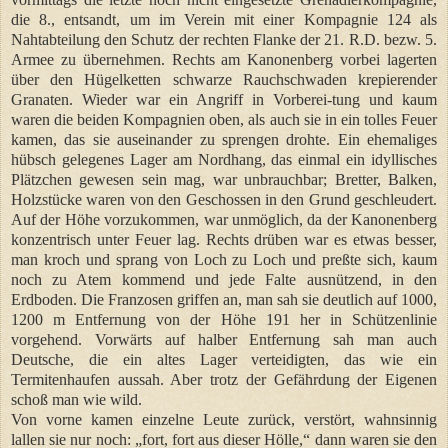
die 8., entsandt, um im Verein mit einer Kompagnie 124 als
Nahtabteilung den Schutz der rechten Flanke der 21. R.D. bezw. 5.
Armee zu übernehmen. Rechts am Kanonenberg vorbei lagerten
über den Hügelketten schwarze Rauchschwaden krepierender
Granaten. Wieder war ein Angriff in Vorberei-tung und kaum
waren die beiden Kompagnien oben, als auch sie in ein tolles Feuer
kamen, das sie auseinander zu sprengen drohte. Ein ehemaliges
hübsch gelegenes Lager am Nordhang, das einmal ein idyllisches
Plätzchen gewesen sein mag, war unbrauchbar; Bretter, Balken,
Holzstücke waren von den Geschossen in den Grund geschleudert.
Auf der Höhe vorzukommen, war unmöglich, da der Kanonenberg
konzentrisch unter Feuer lag. Rechts drüben war es etwas besser,
man kroch und sprang von Loch zu Loch und preßte sich, kaum
noch zu Atem kommend und jede Falte ausnützend, in den
Erdboden. Die Franzosen griffen an, man sah sie deutlich auf 1000,
1200 m Entfernung von der Höhe 191 her in Schützenlinie
vorgehend. Vorwärts auf halber Entfernung sah man auch
Deutsche, die ein altes Lager verteidigten, das wie ein
Termitenhaufen aussah. Aber trotz der Gefährdung der Eigenen
schoß man wie wild.
Von vorne kamen einzelne Leute zurück, verstört, wahnsinnig
lallen sie nur noch: „fort, fort aus dieser Hölle,“ dann waren sie den