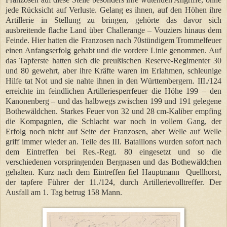
jede Rücksicht auf Verluste. Gelang es ihnen, auf den Höhen ihre
Artillerie in Stellung zu bringen, gehörte das davor sich
ausbreitende flache Land über Challerange – Vouziers hinaus dem
Feinde. Hier hatten die Franzosen nach 70stündigem Trommelfeuer
einen Anfangserfolg gehabt und die vordere Linie genommen. Auf
das Tapferste hatten sich die preußischen Reserve-Regimenter 30
und 80 gewehrt, aber ihre Kräfte waren im Erlahmen, schleunige
Hilfe tat Not und sie nahte ihnen in den Württembergern. III./124
erreichte im feindlichen Artilleriesperrfeuer die Höhe 199 – den
Kanonenberg – und das halbwegs zwischen 199 und 191 gelegene
Bothewäldchen. Starkes Feuer von 32 und 28 cm-Kaliber empfing
die Kompagnien, die Schlacht war noch in vollem Gang, der
Erfolg noch nicht auf Seite der Franzosen, aber Welle auf Welle
griff immer wieder an. Teile des III. Bataillons wurden sofort nach
dem Eintreffen bei Res.-Regt. 80 eingesetzt und so die
verschiedenen vorspringenden Bergnasen und das Bothewäldchen
gehalten. Kurz nach dem Eintreffen fiel Hauptmann Quellhorst,
der tapfere Führer der 11./124, durch Artillerievolltreffer. Der
Ausfall am 1. Tag betrug 158 Mann.