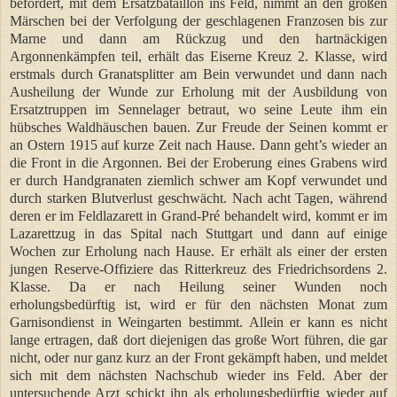
befördert, mit dem Ersatzbataillon ins Feld, nimmt an den großen
Märschen bei der Verfolgung der geschlagenen Franzosen bis zur
Marne und dann am Rückzug und den hartnäckigen
Argonnenkämpfen teil, erhält das Eiserne Kreuz 2. Klasse, wird
erstmals durch Granatsplitter am Bein verwundet und dann nach
Ausheilung der Wunde zur Erholung mit der Ausbildung von
Ersatztruppen im Sennelager betraut, wo seine Leute ihm ein
hübsches Waldhäuschen bauen. Zur Freude der Seinen kommt er
an Ostern 1915 auf kurze Zeit nach Hause. Dann geht’s wieder an
die Front in die Argonnen. Bei der Eroberung eines Grabens wird
er durch Handgranaten ziemlich schwer am Kopf verwundet und
durch starken Blutverlust geschwächt. Nach acht Tagen, während
deren er im Feldlazarett in Grand-Pré behandelt wird, kommt er im
Lazarettzug in das Spital nach Stuttgart und dann auf einige
Wochen zur Erholung nach Hause. Er erhält als einer der ersten
jungen Reserve-Offiziere das Ritterkreuz des Friedrichsordens 2.
Klasse. Da er nach Heilung seiner Wunden noch
erholungsbedürftig ist, wird er für den nächsten Monat zum
Garnisondienst in Weingarten bestimmt. Allein er kann es nicht
lange ertragen, daß dort diejenigen das große Wort führen, die gar
nicht, oder nur ganz kurz an der Front gekämpft haben, und meldet
sich mit dem nächsten Nachschub wieder ins Feld. Aber der
untersuchende Arzt schickt ihn als erholungsbedürftig wieder auf