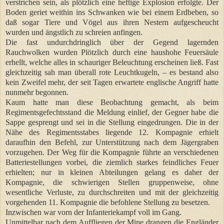
verstrichen sein, als plötzlich eine heftige Explosion erfolgte. Der
Boden geriet weithin ins Schwanken wie bei einem Erdbeben, so
daß sogar Tiere und Vögel aus ihren Nestern aufgescheucht
wurden und ängstlich zu schreien anfingen.
Die fast undurchdringlich über der Gegend lagernden
Rauchwolken wurden Plötzlich durch eine haushohe Feuersäule
erhellt, welche alles in schauriger Beleuchtung erscheinen ließ. Fast
gleichzeitig sah man überall rote Leuchtkugeln, – es bestand also
kein Zweifel mehr, der seit Tagen erwartete englische Angriff hatte
nunmehr begonnen.
Kaum hatte man diese Beobachtung gemacht, als beim
Regimentsgefechtsstand die Meldung einlief, der Gegner habe die
Sappe gesprengt und sei in die Stellung eingedrungen. Die in der
Nähe des Regimentsstabes liegende 12. Kompagnie erhielt
daraufhin den Befehl, zur Unterstützung nach dem Jägergraben
vorzugehen. Der Weg für die Kompagnie führte an verschiedenen
Batteriestellungen vorbei, die ziemlich starkes feindliches Feuer
erhielten; nur in kleinen Abteilungen gelang es daher der
Kompagnie, die schwierigen Stellen gruppenweise, ohne
wesentliche Verluste, zu durchschreiten und mit der gleichzeitig
vorgehenden 11. Kompagnie die befohlene Stellung zu besetzen.
Inzwischen war vorn der Infanteriekampf voll im Gang.
Unmittelbar nach dem Auffliegen der Mine drangen die Engländer