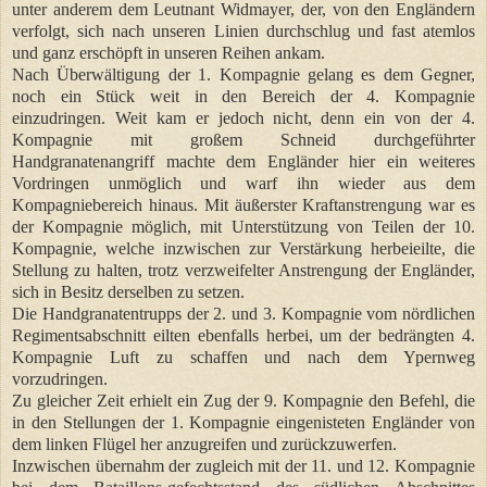
unter anderem dem Leutnant Widmayer, der, von den Engländern
verfolgt, sich nach unseren Linien durchschlug und fast atemlos
und ganz erschöpft in unseren Reihen ankam.
Nach Überwältigung der 1. Kompagnie gelang es dem Gegner,
noch ein Stück weit in den Bereich der 4. Kompagnie
einzudringen. Weit kam er jedoch nicht, denn ein von der 4.
Kompagnie mit großem Schneid durchgeführter
Handgranatenangriff machte dem Engländer hier ein weiteres
Vordringen unmöglich und warf ihn wieder aus dem
Kompagniebereich hinaus. Mit äußerster Kraftanstrengung war es
der Kompagnie möglich, mit Unterstützung von Teilen der 10.
Kompagnie, welche inzwischen zur Verstärkung herbeieilte, die
Stellung zu halten, trotz verzweifelter Anstrengung der Engländer,
sich in Besitz derselben zu setzen.
Die Handgranatentrupps der 2. und 3. Kompagnie vom nördlichen
Regimentsabschnitt eilten ebenfalls herbei, um der bedrängten 4.
Kompagnie Luft zu schaffen und nach dem Ypernweg
vorzudringen.
Zu gleicher Zeit erhielt ein Zug der 9. Kompagnie den Befehl, die
in den Stellungen der 1. Kompagnie eingenisteten Engländer von
dem linken Flügel her anzugreifen und zurückzuwerfen.
Inzwischen übernahm der zugleich mit der 11. und 12. Kompagnie