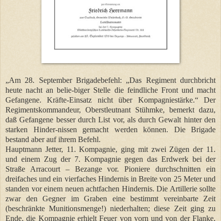
„Am 28. September Brigadebefehl: „Das Regiment durchbricht
heute nacht an belie-biger Stelle die feindliche Front und macht
Gefangene. Kräfte-Einsatz nicht über Kompagniestärke.“ Der
Regimentskommandeur, Oberstleutnant Stühmke, bemerkt dazu,
daß Gefangene besser durch List vor, als durch Gewalt hinter den
starken Hinder-nissen gemacht werden können. Die Brigade
bestand aber auf ihrem Befehl.
Hauptmann Jetter, 11. Kompagnie, ging mit zwei Zügen der 11.
und einem Zug der 7. Kompagnie gegen das Erdwerk bei der
Straße Arracourt – Bezange vor. Pioniere durchschnitten ein
dreifaches und ein vierfaches Hindernis in Breite von 25 Meter und
standen vor einem neuen achtfachen Hindernis. Die Artillerie sollte
zwar den Gegner im Graben eine bestimmt vereinbarte Zeit
(beschränkte Munitionsmenge!) niederhalten; diese Zeit ging zu
Ende, die Kompagnie erhielt Feuer von vorn und von der Flanke,