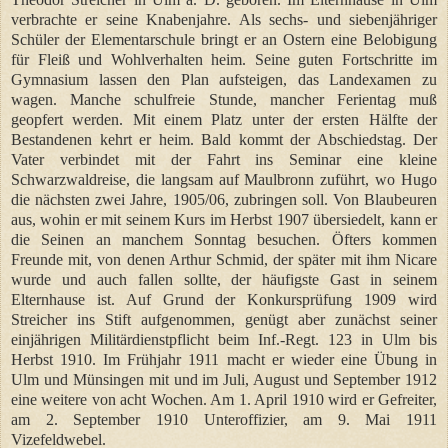
verbrachte er seine Knabenjahre. Als sechs- und siebenjähriger
Schüler der Elementarschule bringt er an Ostern eine Belobigung
für Fleiß und Wohlverhalten heim. Seine guten Fortschritte im
Gymnasium lassen den Plan aufsteigen, das Landexamen zu
wagen. Manche schulfreie Stunde, mancher Ferientag muß
geopfert werden. Mit einem Platz unter der ersten Hälfte der
Bestandenen kehrt er heim. Bald kommt der Abschiedstag. Der
Vater verbindet mit der Fahrt ins Seminar eine kleine
Schwarzwaldreise, die langsam auf Maulbronn zuführt, wo Hugo
die nächsten zwei Jahre, 1905/06, zubringen soll. Von Blaubeuren
aus, wohin er mit seinem Kurs im Herbst 1907 übersiedelt, kann er
die Seinen an manchem Sonntag besuchen. Öfters kommen
Freunde mit, von denen Arthur Schmid, der später mit ihm Nicare
wurde und auch fallen sollte, der häufigste Gast in seinem
Elternhause ist. Auf Grund der Konkursprüfung 1909 wird
Streicher ins Stift aufgenommen, genügt aber zunächst seiner
einjährigen Militärdienstpflicht beim Inf.-Regt. 123 in Ulm bis
Herbst 1910. Im Frühjahr 1911 macht er wieder eine Übung in
Ulm und Münsingen mit und im Juli, August und September 1912
eine weitere von acht Wochen. Am 1. April 1910 wird er Gefreiter,
am 2. September 1910 Unteroffizier, am 9. Mai 1911
Vizefeldwebel.