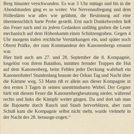
Berg hinunter verschwunden. Es war 3 Uhr mittags und bis in die
Abendstunden ging es so weiter. Vor Nervenaufregung und dem
Höllenlärm war alles wie gelähmt, die Besinnung auf eine
übermenschlich harte Probe gestellt. Erst nach Dunkelwerden ließ
das Feuer nach und zu jedem Gedanken unfähig gruben die Leute
mechanisch auf dem Höhenkamm einen Schützengraben. Gegen 4
Uhr morgens trafen reichliche Verstärkungen ein, und später noch
Oberst Präfke, der zum Kommandeur des Kanonenbergs ernannt
war.
Hier hielt auch am 27. und 28. September die 8. Kompagnie,
losgelöst von ihrem Bataillon, inmitten fremder Truppen die Hut
auf dem Kanonenberg, beim Fehlen jeder Deckung wahrhaft ein
Kanonenfutter! Stundenlang brauste der Orkan Tag und Nacht über
die Kämme weg, 53 Mann riß er allein aus dieser Kompagnie in
den ersten 3 Tagen in seinen unentrinnbaren Wirbel. Der Gegner
hielt mit diesem Feuer die Kanonenbergbesatzung nieder, während
rechts und links die Kämpfe weiter gingen. Da und dort sah man
die Bajonette durch Rauch und Staub hervorblitzen, aber zum
Schuß kam die Kompagnie selbst nicht mehr, wurde vielmehr in
der Nacht des 28. herausge-zogen.“