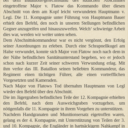
bei dem Bataillons-gefechtsstand des südlichen Abschnittes
eingetroffene Major v. Flatow das Kommando über diesen
Abschnitt von dem am Kopf leicht verwundeten Hauptmann v.
Legl. Die 11. Kompagnie unter Führung von Hauptmann Bauer
erhielt den Befehl, den noch in unseren Stellungen befindlichen
Gegner anzugreifen und hinauszuwerfen. Welch‘ schwierige Arbeit
dies war, werden wir weiter unten sehen.
Dem Abschnittskommandeur war es nicht vergönnt, den Erfolg
seiner Anordnungen zu erleben. Durch eine Schrapnellkugel am
Halse verwundet, konnte sich Major von Flatow noch nach dem in
der Nähe befindlichen Sanitätsunterstand begeben, wo er jedoch
schon nach kurzer Zeit seiner schweren Verwundung erlag. Mit
ihm verlor das III. Bataillon seinen beliebten Kommandeur, das
Regiment einen tüchtigen Führer, alle einen vortrefflichen
Vorgesetzten und Kameraden.
Nach Major von Flatows Tod übernahm Hauptmann von Legl
wieder den Befehl über den Abschnitt.
Die im Jägergraben befindlichen Teile der 12. Kompagnie erhielten
den Befehl, nach dem Ausweichgraben vorzugehen, um
nötigenfalls die 11. Kompagnie in ihrem Vorgehen zu unterstützen.
Nachdem Handgranaten und Munitionsersatz eigetroffen waren,
gelang es der 4. Kompagnie, mit Unterstützung von Teilen der 3.
und 10. Kompagnie, die Engländer in hartnäckigem Nahkampf in