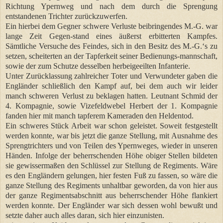
Richtung Ypernweg und nach dem durch die Sprengung
entstandenen Trichter zurückzuwerfen.
Ein hierbei dem Gegner schwere Verluste beibringendes M.-G. war
lange Zeit Gegen-stand eines äußerst erbitterten Kampfes.
Sämtliche Versuche des Feindes, sich in den Besitz des M.-G.‘s zu
setzen, scheiterten an der Tapferkeit seiner Bedienungs-mannschaft,
sowie der zum Schutze desselben herbeigeeilten Infanterie.
Unter Zurücklassung zahlreicher Toter und Verwundeter gaben die
Engländer schließlich den Kampf auf, bei dem auch wir leider
manch schweren Verlust zu beklagen hatten. Leutnant Schmid der
4. Kompagnie, sowie Vizefeldwebel Herbert der 1. Kompagnie
fanden hier mit manch tapferem Kameraden den Heldentod.
Ein schweres Stück Arbeit war schon geleistet. Soweit festgestellt
werden konnte, war bis jetzt die ganze Stellung, mit Ausnahme des
Sprengtrichters und von Teilen des Ypernweges, wieder in unseren
Händen. Infolge der beherrschenden Höhe obiger Stellen bildeten
sie gewissermaßen den Schlüssel zur Stellung de Regiments. Wäre
es den Engländern gelungen, hier festen Fuß zu fassen, so wäre die
ganze Stellung des Regiments unhaltbar geworden, da von hier aus
der ganze Regimentsabschnitt aus beherrschender Höhe flankiert
werden konnte. Der Engländer war sich dessen wohl bewußt und
setzte daher auch alles daran, sich hier einzunisten.