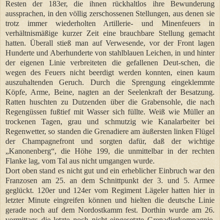
Resten der 183er, die ihnen rückhaltlos ihre Bewunderung
aussprachen, in den völlig zerschossenen Stellungen, aus denen sie
trotz immer wiederholten Artillerie- und Minenfeuers in
verhältnismäßige kurzer Zeit eine brauchbare Stellung gemacht
hatten. Überall stieß man auf Verwesende, vor der Front lagen
Hunderte und Aberhunderte von stahlblauen Leichen, in und hinter
der eigenen Linie verbreiteten die gefallenen Deut-schen, die
wegen des Feuers nicht beerdigt werden konnten, einen kaum
auszuhaltenden Geruch. Durch die Sprengung eingeklemmte
Köpfe, Arme, Beine, nagten an der Seelenkraft der Besatzung.
Ratten huschten zu Dutzenden über die Grabensohle, die nach
Regengüssen fußtief mit Wasser sich füllte. Weiß wie Müller an
trockenen Tagen, grau und schmutzig wie Kanalarbeiter bei
Regenwetter, so standen die Grenadiere am äußersten linken Flügel
der Champagnefront und sorgten dafür, daß der wichtige
„Kanonenberg“, die Höhe 199, die unmittelbar in der rechten
Flanke lag, vom Tal aus nicht umgangen wurde.
Dort oben stand es nicht gut und ein erheblicher Einbruch war den
Franzosen am 25. an dem Schnittpunkt der 3. und 5. Armee
geglückt. 120er und 124er vom Regiment Lägeler hatten hier in
letzter Minute eingreifen können und hielten die deutsche Linie
gerade noch auf dem Nordostkamm fest. Dorthin wurde am 26.
vormittags die letzte noch nicht eingesetzte Grenadierkompagnie,