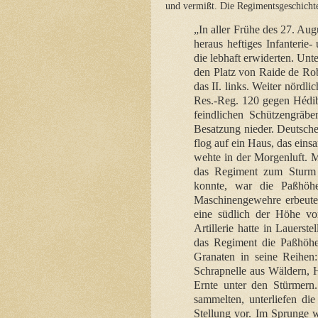
und vermißt. Die Regimentsgeschichte
„In aller Frühe des 27. Au
heraus heftiges Infanteri
die lebhaft erwiderten. Unt
den Platz von Raide de Robac
das II. links. Weiter nörd
Res.-Reg. 120 gegen Hédi
feindlichen Schützengräb
Besatzung nieder. Deutsche
flog auf ein Haus, das ein
wehte in der Morgenluft. M
das Regiment zum Sturm 
konnte, war die Paßhö
Maschinengewehre erbeute
eine südlich der Höhe vor
Artillerie hatte in Lauerst
das Regiment die Paßhöhe,
Granaten in seine Reihen:
Schrapnelle aus Wäldern, 
Ernte unter den Stürmern
sammelten, unterliefen di
Stellung vor. Im Sprunge 