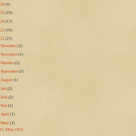
026
(4)
025
(10)
024
(13)
023
(16)
022
(25)
►
Dezember
(2)
►
November
(1)
►
Oktober
(2)
►
September
(2)
►
August
(1)
►
Juli
(2)
►
Juni
(2)
►
Mai
(2)
►
April
(3)
▼
März
(3)
25. März 1922