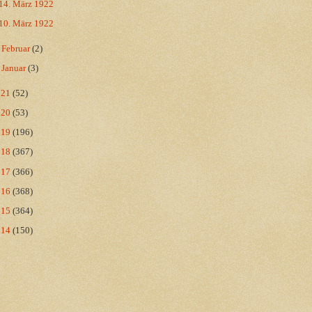
14. März 1922
10. März 1922
►
Februar
(2)
►
Januar
(3)
021
(52)
020
(53)
019
(196)
018
(367)
017
(366)
016
(368)
015
(364)
014
(150)