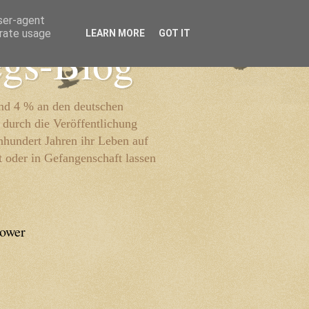
user-agent
erate usage
LEARN MORE
GOT IT
egs-Blog
und 4 % an den deutschen
 durch die Veröffentlichung
inhundert Jahren ihr Leben auf
t oder in Gefangenschaft lassen
lower