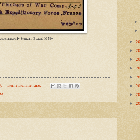
auptstaatsarchiv Stuttgart, Bestand M 590
►
2
►
2
►
2
►
2
►
2
00
Keine Kommentare:
►
2
nd
►
2
►
2