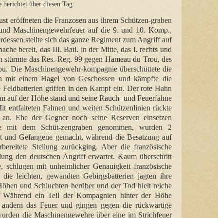
 berichtet über diesen Tag:
gust eröffneten die Franzosen aus ihrem Schützen-graben
e- und Maschinengewehrfeuer auf die 9. und 10. Komp.,
erdessen stellte sich das ganze Regiment zum Angriff auf
he bereit, das III. Batl. in der Mitte, das I. rechts und
lich stürmte das Res.-Reg. 99 gegen Hameau du Trou, des
bu. Die Maschinengewehr-kompagnie überschüttete die
en mit einem Hagel von Geschossen und kämpfte die
 Feldbatterien griffen in den Kampf ein. Der rote Hahn
sam auf der Höhe stand und seine Rauch- und Feuerfahne
it entfalteten Fahnen und weiten Schützenlinien rückte
an. Ehe der Gegner noch seine Reserven einsetzen
he mit dem Schüt-zengraben genommen, wurden 2
t und Gefangene gemacht, während die Besatzung auf
bereitete Stellung zurückging. Aber die französische
ellung den deutschen Angriff erwartet. Kaum überschritt
 schlugen mit unheimlicher Genauigkeit französische
 die leichten, gewandten Gebirgsbatterien jagten ihre
Höhen und Schluchten herüber und der Tod hielt reiche
. Während ein Teil der Kompagnien hinter der Höhe
e andern das Feuer und gingen gegen die rückwärtige
wurden die Maschinengewehre über eine im Strichfeuer