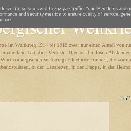
eliver its services and to analyze traffic. Your IP address and 
ormance and security metrics to ensure quality of service, gen
ergischer Weltkri
abuse.
te im Weltkrieg 1914 bis 1918 zwar nur einen Anteil von r
beinahe kein Tag ohne Verluste. Hier wird in losen Abständen
e Württembergischen Weltkriegsteilnehmer erinnert, die vor e
rbandsplätzen, in den Lazaretten, in der Etappe, in der Heima
Fol