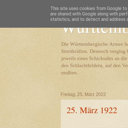
This site uses cookies from Google to d
are shared with Google along with perf
Württemb
statistics, and to detect and address 
Die Württembergische Armee hat
Streitkräften. Dennoch verging 
jeweils eines Schicksales an di
den Schlachtfeldern, auf den Ve
mußten.
Freitag, 25. März 2022
25. März 1922