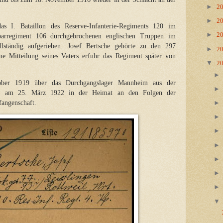
►
2
►
2
I. Bataillon des Reserve-Infanterie-Regiments 120 im
►
2
arregiment 106 durchgebrochenen englischen Truppen im
lständig aufgerieben. Josef Bertsche gehörte zu den 297
►
2
e Mitteilung seines Vaters erfuhr das Regiment später von
▼
2
ober 1919 über das Durchgangslager Mannheim aus der
arb am 25. März 1922 in der Heimat an den Folgen der
fangenschaft.