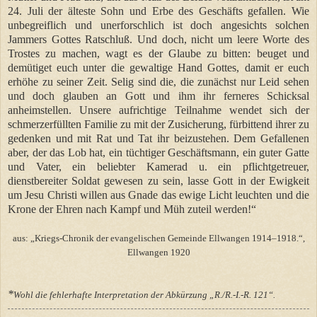
24. Juli der älteste Sohn und Erbe des Geschäfts gefallen. Wie
unbegreiflich und unerforschlich ist doch angesichts solchen
Jammers Gottes Ratschluß. Und doch, nicht um leere Worte des
Trostes zu machen, wagt es der Glaube zu bitten: beuget und
demütiget euch unter die gewaltige Hand Gottes, damit er euch
erhöhe zu seiner Zeit. Selig sind die, die zunächst nur Leid sehen
und doch glauben an Gott und ihm ihr ferneres Schicksal
anheimstellen. Unsere aufrichtige Teilnahme wendet sich der
schmerzerfüllten Familie zu mit der Zusicherung, fürbittend ihrer zu
gedenken und mit Rat und Tat ihr beizustehen. Dem Gefallenen
aber, der das Lob hat, ein tüchtiger Geschäftsmann, ein guter Gatte
und Vater, ein beliebter Kamerad u. ein pflichtgetreuer,
dienstbereiter Soldat gewesen zu sein, lasse Gott in der Ewigkeit
um Jesu Christi willen aus Gnade das ewige Licht leuchten und die
Krone der Ehren nach Kampf und Müh zuteil werden!“
aus: „Kriegs-Chronik der evangelischen Gemeinde Ellwangen 1914–1918.“,
Ellwangen 1920
*
Wohl die fehlerhafte Interpretation der Abkürzung „R./R.-I.-R. 121“.