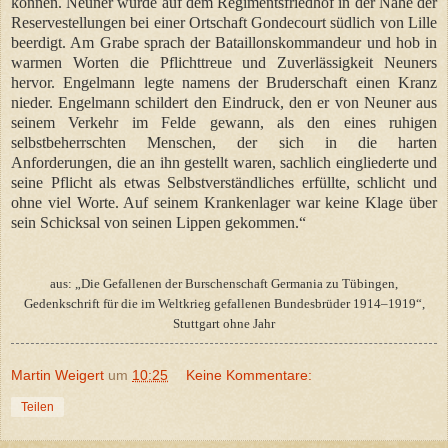
können. Neuner wurde auf dem Regimentsfriedhof in der Nähe der
Reservestellungen bei einer Ortschaft Gondecourt südlich von Lille
beerdigt. Am Grabe sprach der Bataillonskommandeur und hob in
warmen Worten die Pflichttreue und Zuverlässigkeit Neuners
hervor. Engelmann legte namens der Bruderschaft einen Kranz
nieder. Engelmann schildert den Eindruck, den er von Neuner aus
seinem Verkehr im Felde gewann, als den eines ruhigen
selbstbeherrschten Menschen, der sich in die harten
Anforderungen, die an ihn gestellt waren, sachlich eingliederte und
seine Pflicht als etwas Selbstverständliches erfüllte, schlicht und
ohne viel Worte. Auf seinem Krankenlager war keine Klage über
sein Schicksal von seinen Lippen gekommen.“
aus: „Die Gefallenen der Burschenschaft Germania zu Tübingen,
Gedenkschrift für die im Weltkrieg gefallenen Bundesbrüder 1914–1919“,
Stuttgart ohne Jahr
Martin Weigert
um
10:25
Keine Kommentare:
Teilen