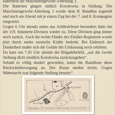
außerdem die Maschinengewehr-Abteilung 3.
Die Batterien gingen südlich Korolowka in Stellung. Die
Maschinengewehr-Abteilung 3 wurde dem II. Bataillon zugeteilt
und noch am Abend mit je einem Zug bei der 7. und 8. Kompagnie
eingesetzt.
Gegen 6 Uhr abends nahm das Artilleriefeuer besonders links bei
der 119. Infanterie-Division wieder zu. Diese Division ging immer
noch zurück. Auch die rechte Flanke des Füsilier-Regiments wurde
jetzt durch starke russische Kräfte bedroht. Bei Einbruch der
Dunkelheit mußte sich die Gefahr der Umfassung noch erhöhen.
Da kam um 7.45 Uhr abends der Brigadebefehl, „auf die zweite
Stellung dicht nördlich Korolowka zurückzugehen“.
Sobald es völlig dunkel geworden, traten die Bataillone diese
Rückwärtsbewegung an. Der Russe merkte nichts. Gegen
Mitternacht war folgende Stellung besetzt:“