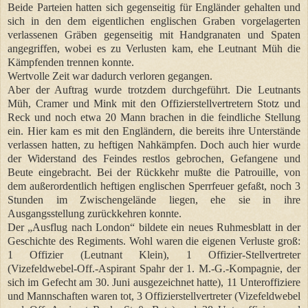
Beide Parteien hatten sich gegenseitig für Engländer gehalten und
sich in den dem eigentlichen englischen Graben vorgelagerten
verlassenen Gräben gegenseitig mit Handgranaten und Spaten
angegriffen, wobei es zu Verlusten kam, ehe Leutnant Müh die
Kämpfenden trennen konnte.
Wertvolle Zeit war dadurch verloren gegangen.
Aber der Auftrag wurde trotzdem durchgeführt. Die Leutnants
Müh, Cramer und Mink mit den Offizierstellvertretern Stotz und
Reck und noch etwa 20 Mann brachen in die feindliche Stellung
ein. Hier kam es mit den Engländern, die bereits ihre Unterstände
verlassen hatten, zu heftigen Nahkämpfen. Doch auch hier wurde
der Widerstand des Feindes restlos gebrochen, Gefangene und
Beute eingebracht. Bei der Rückkehr mußte die Patrouille, von
dem außerordentlich heftigen englischen Sperrfeuer gefaßt, noch 3
Stunden im Zwischengelände liegen, ehe sie in ihre
Ausgangsstellung zurückkehren konnte.
Der „Ausflug nach London“ bildete ein neues Ruhmesblatt in der
Geschichte des Regiments. Wohl waren die eigenen Verluste groß:
1 Offizier (Leutnant Klein), 1 Offizier-Stellvertreter
(Vizefeldwebel-Off.-Aspirant Spahr der 1. M.-G.-Kompagnie, der
sich im Gefecht am 30. Juni ausgezeichnet hatte), 11 Unteroffiziere
und Mannschaften waren tot, 3 Offizierstellvertreter (Vizefeldwebel