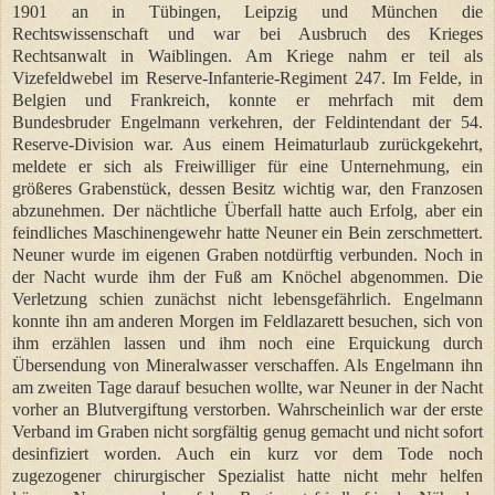
1901 an in Tübingen, Leipzig und München die
Rechtswissenschaft und war bei Ausbruch des Krieges
Rechtsanwalt in Waiblingen. Am Kriege nahm er teil als
Vizefeldwebel im Reserve-Infanterie-Regiment 247. Im Felde, in
Belgien und Frankreich, konnte er mehrfach mit dem
Bundesbruder Engelmann verkehren, der Feldintendant der 54.
Reserve-Division war. Aus einem Heimaturlaub zurückgekehrt,
meldete er sich als Freiwilliger für eine Unternehmung, ein
größeres Grabenstück, dessen Besitz wichtig war, den Franzosen
abzunehmen. Der nächtliche Überfall hatte auch Erfolg, aber ein
feindliches Maschinengewehr hatte Neuner ein Bein zerschmettert.
Neuner wurde im eigenen Graben notdürftig verbunden. Noch in
der Nacht wurde ihm der Fuß am Knöchel abgenommen. Die
Verletzung schien zunächst nicht lebensgefährlich. Engelmann
konnte ihn am anderen Morgen im Feldlazarett besuchen, sich von
ihm erzählen lassen und ihm noch eine Erquickung durch
Übersendung von Mineralwasser verschaffen. Als Engelmann ihn
am zweiten Tage darauf besuchen wollte, war Neuner in der Nacht
vorher an Blutvergiftung verstorben. Wahrscheinlich war der erste
Verband im Graben nicht sorgfältig genug gemacht und nicht sofort
desinfiziert worden. Auch ein kurz vor dem Tode noch
zugezogener chirurgischer Spezialist hatte nicht mehr helfen