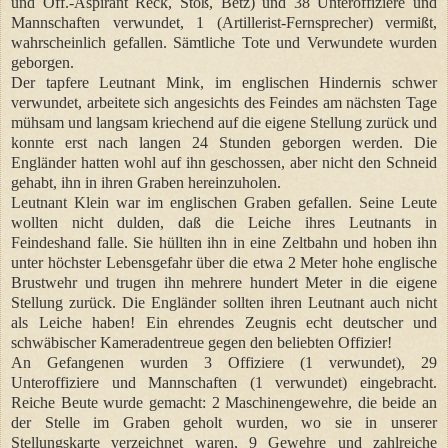
und Off.-Aspirant Reck, Stoß, Betz) und 38 Unteroffiziere und
Mannschaften verwundet, 1 (Artillerist-Fernsprecher) vermißt,
wahrscheinlich gefallen. Sämtliche Tote und Verwundete wurden
geborgen.
Der tapfere Leutnant Mink, im englischen Hindernis schwer
verwundet, arbeitete sich angesichts des Feindes am nächsten Tage
mühsam und langsam kriechend auf die eigene Stellung zurück und
konnte erst nach langen 24 Stunden geborgen werden. Die
Engländer hatten wohl auf ihn geschossen, aber nicht den Schneid
gehabt, ihn in ihren Graben hereinzuholen.
Leutnant Klein war im englischen Graben gefallen. Seine Leute
wollten nicht dulden, daß die Leiche ihres Leutnants in
Feindeshand falle. Sie hüllten ihn in eine Zeltbahn und hoben ihn
unter höchster Lebensgefahr über die etwa 2 Meter hohe englische
Brustwehr und trugen ihn mehrere hundert Meter in die eigene
Stellung zurück. Die Engländer sollten ihren Leutnant auch nicht
als Leiche haben! Ein ehrendes Zeugnis echt deutscher und
schwäbischer Kameradentreue gegen den beliebten Offizier!
An Gefangenen wurden 3 Offiziere (1 verwundet), 29
Unteroffiziere und Mannschaften (1 verwundet) eingebracht.
Reiche Beute wurde gemacht: 2 Maschinengewehre, die beide an
der Stelle im Graben geholt wurden, wo sie in unserer
Stellungskarte verzeichnet waren, 9 Gewehre und zahlreiche