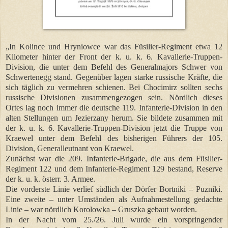
„In Kolince und Hryniowce war das Füsilier-Regiment etwa 12
Kilometer hinter der Front der k. u. k. 6. Kavallerie-Truppen-
Division, die unter dem Befehl des Generalmajors Schwer von
Schwertenegg stand. Gegenüber lagen starke russische Kräfte, die
sich täglich zu vermehren schienen. Bei Chocimirz sollten sechs
russische Divisionen zusammengezogen sein. Nördlich dieses
Ortes lag noch immer die deutsche 119. Infanterie-Division in den
alten Stellungen um Jezierzany herum. Sie bildete zusammen mit
der k. u. k. 6. Kavallerie-Truppen-Division jetzt die Truppe von
Kraewel unter dem Befehl des bisherigen Führers der 105.
Division, Generalleutnant von Kraewel.
Zunächst war die 209. Infanterie-Brigade, die aus dem Füsilier-
Regiment 122 und dem Infanterie-Regiment 129 bestand, Reserve
der k. u. k. österr. 3. Armee.
Die vorderste Linie verlief südlich der Dörfer Bortniki – Puzniki.
Eine zweite – unter Umständen als Aufnahmestellung gedachte
Linie – war nördlich Korolowka – Gruszka gebaut worden.
In der Nacht vom 25./26. Juli wurde ein vorspringender