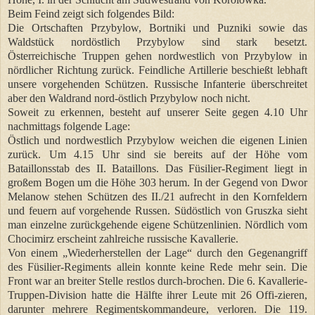
Beim Feind zeigt sich folgendes Bild:
Die Ortschaften Przybylow, Bortniki und Puzniki sowie das
Waldstück nordöstlich Przybylow sind stark besetzt.
Österreichische Truppen gehen nordwestlich von Przybylow in
nördlicher Richtung zurück. Feindliche Artillerie beschießt lebhaft
unsere vorgehenden Schützen. Russische Infanterie überschreitet
aber den Waldrand nord-östlich Przybylow noch nicht.
Soweit zu erkennen, besteht auf unserer Seite gegen 4.10 Uhr
nachmittags folgende Lage:
Östlich und nordwestlich Przybylow weichen die eigenen Linien
zurück. Um 4.15 Uhr sind sie bereits auf der Höhe vom
Bataillonsstab des II. Bataillons. Das Füsilier-Regiment liegt in
großem Bogen um die Höhe 303 herum. In der Gegend von Dwor
Melanow stehen Schützen des II./21 aufrecht in den Kornfeldern
und feuern auf vorgehende Russen. Südöstlich von Gruszka sieht
man einzelne zurückgehende eigene Schützenlinien. Nördlich vom
Chocimirz erscheint zahlreiche russische Kavallerie.
Von einem „Wiederherstellen der Lage“ durch den Gegenangriff
des Füsilier-Regiments allein konnte keine Rede mehr sein. Die
Front war an breiter Stelle restlos durch-brochen. Die 6. Kavallerie-
Truppen-Division hatte die Hälfte ihrer Leute mit 26 Offi-zieren,
darunter mehrere Regimentskommandeure, verloren. Die 119.