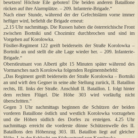
besetzen! Höchste Eile geboten! Die beiden anderen Bataillone
rücken auf ihre Alarmplätze. – 209. Infanterie-Brigade.“
Nach einer Stunde, während der der Gefechtslärm vorne immer
heftiger wird, befiehlt die Brigade erneut:
„2.15 Uhr nachmittags. Die Russen haben die österreichische Front
zwischen Bortniki und Chozimirz durchbrochen und sind im
Vorgehen auf Korolowka.
Füsilier-Regiment 122 greift beiderseits der Straße Korolowka –
Bortniki an und stellt die alte Lage wieder her. – 209. Infanterie-
Brigade.“
Oberstleutnant von Alberti gibt 15 Minuten später während des
Vormarsches nach Korolowka folgenden Regimentsbefehl:
„Das Regiment greift beiderseits der Straße Korolowka – Bortniki
an und wirft den Gegner in seine alte Stellung zurück, II. Bataillon
rechts, III. links der Straße. Anschluß II. Bataillon. I. folgt hinter
dem rechten Flügel. Die Höhe 303 wird vorläufig nicht
überschritten.“
Gegen 3 Uhr nachmittags beginnen die Schützen der beiden
vorderen Bataillone östlich und westlich Korolowka vorzugehen
und die Höhen südlich des Dorfes zu ersteigen. 4.25 Uhr
nachmittags erreicht die vorderste dünne Schützenwelle des II.
Bataillons den Höhenzug 303. III. Bataillon liegt auf gleicher
Höhe, I. in der Schlucht am Südwestrand von Korolowka.