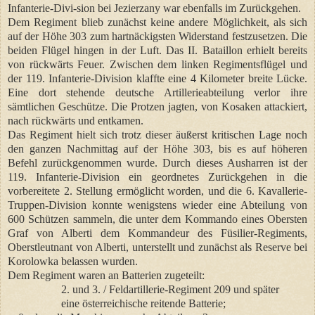
Infanterie-Divi-sion bei Jezierzany war ebenfalls im Zurückgehen.
Dem Regiment blieb zunächst keine andere Möglichkeit, als sich
auf der Höhe 303 zum hartnäckigsten Widerstand festzusetzen. Die
beiden Flügel hingen in der Luft. Das II. Bataillon erhielt bereits
von rückwärts Feuer. Zwischen dem linken Regimentsflügel und
der 119. Infanterie-Division klaffte eine 4 Kilometer breite Lücke.
Eine dort stehende deutsche Artillerieabteilung verlor ihre
sämtlichen Geschütze. Die Protzen jagten, von Kosaken attackiert,
nach rückwärts und entkamen.
Das Regiment hielt sich trotz dieser äußerst kritischen Lage noch
den ganzen Nachmittag auf der Höhe 303, bis es auf höheren
Befehl zurückgenommen wurde. Durch dieses Ausharren ist der
119. Infanterie-Division ein geordnetes Zurückgehen in die
vorbereitete 2. Stellung ermöglicht worden, und die 6. Kavallerie-
Truppen-Division konnte wenigstens wieder eine Abteilung von
600 Schützen sammeln, die unter dem Kommando eines Obersten
Graf von Alberti dem Kommandeur des Füsilier-Regiments,
Oberstleutnant von Alberti, unterstellt und zunächst als Reserve bei
Korolowka belassen wurden.
Dem Regiment waren an Batterien zugeteilt:
2. und 3. / Feldartillerie-Regiment 209 und später
eine österreichische reitende Batterie;