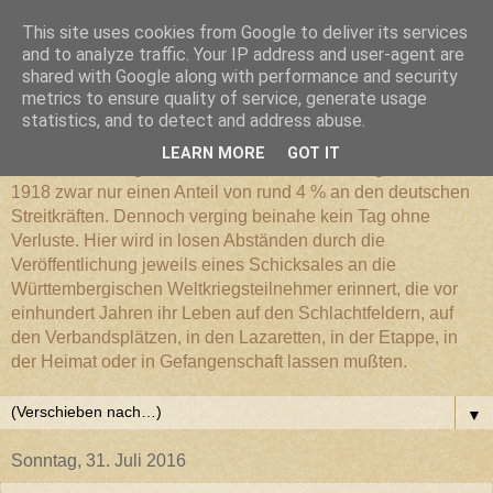
This site uses cookies from Google to deliver its services
Württembergischer
and to analyze traffic. Your IP address and user-agent are
shared with Google along with performance and security
metrics to ensure quality of service, generate usage
Weltkriegs-Blog
statistics, and to detect and address abuse.
LEARN MORE
GOT IT
Die Württembergische Armee hatte im Weltkrieg 1914 bis
1918 zwar nur einen Anteil von rund 4 % an den deutschen
Streitkräften. Dennoch verging beinahe kein Tag ohne
Verluste. Hier wird in losen Abständen durch die
Veröffentlichung jeweils eines Schicksales an die
Württembergischen Weltkriegsteilnehmer erinnert, die vor
einhundert Jahren ihr Leben auf den Schlachtfeldern, auf
den Verbandsplätzen, in den Lazaretten, in der Etappe, in
der Heimat oder in Gefangenschaft lassen mußten.
▼
Sonntag, 31. Juli 2016