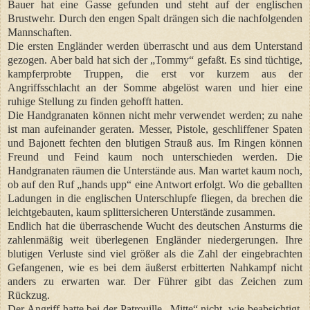
Bauer hat eine Gasse gefunden und steht auf der englischen
Brustwehr. Durch den engen Spalt drängen sich die nachfolgenden
Mannschaften.
Die ersten Engländer werden überrascht und aus dem Unterstand
gezogen. Aber bald hat sich der „Tommy“ gefaßt. Es sind tüchtige,
kampferprobte Truppen, die erst vor kurzem aus der
Angriffsschlacht an der Somme abgelöst waren und hier eine
ruhige Stellung zu finden gehofft hatten.
Die Handgranaten können nicht mehr verwendet werden; zu nahe
ist man aufeinander geraten. Messer, Pistole, geschliffener Spaten
und Bajonett fechten den blutigen Strauß aus. Im Ringen können
Freund und Feind kaum noch unterschieden werden. Die
Handgranaten räumen die Unterstände aus. Man wartet kaum noch,
ob auf den Ruf „hands upp“ eine Antwort erfolgt. Wo die geballten
Ladungen in die englischen Unterschlupfe fliegen, da brechen die
leichtgebauten, kaum splittersicheren Unterstände zusammen.
Endlich hat die überraschende Wucht des deutschen Ansturms die
zahlenmäßig weit überlegenen Engländer niedergerungen. Ihre
blutigen Verluste sind viel größer als die Zahl der eingebrachten
Gefangenen, wie es bei dem äußerst erbitterten Nahkampf nicht
anders zu erwarten war. Der Führer gibt das Zeichen zum
Rückzug.
Der Angriff hatte bei der Patrouille „Mitte“ nicht, wie beabsichtigt,