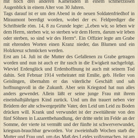
mit noch drei anderen Kameraden in einem schmerzlosen
Augenblick in einem Alter von 30 Jahren.
Tags darauf ist er um den Abend in de neuen Soldatenfriedhof in
Miraumont beerdigt worden, wobei der ev. Feldprediger die
Schriftstelle röm. 14, 8 zu Grunde legte: „Leben wir, so leben wir
dem Herrn, sterben wir, so sterben wir dem Herrn, darum wir leben
oder sterben, so sind wir des Herrn“. Ein Offizier legte am Grabe
mit ehrenden Worten einen Kranz nieder, das Blumen und ein
Holzkreuz schmücken werden.
Erst am 14. Juli ist die Mutter des Gefallenen zu Grabe getragen
worden und nun ist auch er ihr rasch in die Ewigkeit nachgefolgt.
Wieviel Erdenglück und Erdenhoffnung ist auch mit seinem Tod
dahin. Seit Februar 1914 verheiratet mit Emilie, geb. Heller von
Geislingen, übernahm er das väterliche Geschäft und sah
hoffnungsvoll in die Zukunft. Aber sein Kriegstod hat nun alles
anders gewendet. Allein läßt er seine junge Frau mit ihrem
eineinhalbjährigen Kind zurück. Und um ihn trauert neben vier
Brüdern der alte schwergeprüfte Vater, den Leid um Leid zu Boden
drücken will. Krank und verwundet ist der zweitälteste von den
fünf Söhnen in Lazarettbehandlung, der dritte steht im Felde an der
Somme, der vierte ist vermißt und der fünfte ist schwerverwundet,
kriegsun-brauchbar geworden. Vor zweieinhalb Wochen starb die
Mutter und Frau und, um das Maß des Leides vollzumachen, ist am