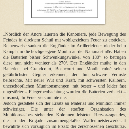
„Nördlich der Ancre lauerten die Kanoniere, jede Bewegung des
Feindes in direktem Schuß mit wohlgezieltem Feuer zu ersticken.
Reihenweise sanken die Engländer im Artilleriefeuer nieder beim
Kampf um die hochgelegene Moulin an der Nationalstraße. Hatten
die Batterien bisher Schwenkungswinkel von 180º, so betrugen
diese nun nicht weniger als 270º. Der Engländer mußte in den
Batterien bei Grandcourt, Beaucourt und Moulin ruiné seinen
gefährlichsten Gegner erkennen, der ihm schwere Verluste
beibrachte. Mit neuer Wut und Kraft, mit schwersten Kalibern,
unerschöpflichen Munitionsmengen, mit bester – und leider fast
ungestörter – Fliegerbeobachtung wurden die Batterien zerhackt –
umsonst, ihr Feuer verstummte nie.
Jedoch gestaltete sich der Ersatz an Material und Munition immer
schwieriger. Die unter der straffen Organisation des
Munitionsstabes stehenden Kolonnen leisteten Hervor-ragendes,
die in der Brigade zusammengefaßte Waffenmeisterwerkstatt
bewährte sich vorzüglich im Ersatz der zerschossenen Geschütze,