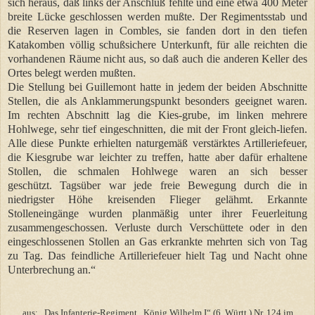
sich heraus, daß links der Anschluß fehlte und eine etwa 400 Meter
breite Lücke geschlossen werden mußte. Der Regimentsstab und
die Reserven lagen in Combles, sie fanden dort in den tiefen
Katakomben völlig schußsichere Unterkunft, für alle reichten die
vorhandenen Räume nicht aus, so daß auch die anderen Keller des
Ortes belegt werden mußten.
Die Stellung bei Guillemont hatte in jedem der beiden Abschnitte
Stellen, die als Anklammerungspunkt besonders geeignet waren.
Im rechten Abschnitt lag die Kies-grube, im linken mehrere
Hohlwege, sehr tief eingeschnitten, die mit der Front gleich-liefen.
Alle diese Punkte erhielten naturgemäß verstärktes Artilleriefeuer,
die Kiesgrube war leichter zu treffen, hatte aber dafür erhaltene
Stollen, die schmalen Hohlwege waren an sich besser
geschützt. Tagsüber war jede freie Bewegung durch die in
niedrigster Höhe kreisenden Flieger gelähmt. Erkannte
Stolleneingänge wurden planmäßig unter ihrer Feuerleitung
zusammengeschossen. Verluste durch Verschüttete oder in den
eingeschlossenen Stollen an Gas erkrankte mehrten sich von Tag
zu Tag. Das feindliche Artilleriefeuer hielt Tag und Nacht ohne
Unterbrechung an.“
aus: „Das Infanterie-Regiment „König Wilhelm I“ (6. Württ.) Nr. 124 im