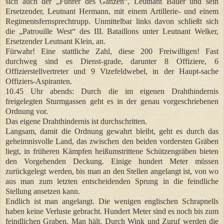
sich auch der „Führer des Ganzen“, Leutnant Bauer und sein
Ersetzender, Leutnant Hermann, mit einem Artillerie- und einem
Regimentsfernsprechtrupp. Unmittelbar links davon schließt sich
die „Patrouille West“ des III. Bataillons unter Leutnant Welker,
Ersetzender Leutnant Klein, an.
Fürwahr! Eine stattliche Zahl, diese 200 Freiwilligen! Fast
durchweg sind es Dienst-grade, darunter 8 Offiziere, 6
Offizierstellvertreter und 9 Vizefeldwebel, in der Haupt-sache
Offiziers-Aspiranten.
10.45 Uhr abends: Durch die im eigenen Drahthindernis
freigelegten Sturmgassen geht es in der genau vorgeschriebenen
Ordnung vor.
Das eigene Drahthindernis ist durchschritten.
Langsam, damit die Ordnung gewahrt bleibt, geht es durch das
geheimnisvolle Land, das zwischen den beiden vordersten Gräben
liegt, in früheren Kämpfen heißumstrittene Schützengräben bieten
den Vorgehenden Deckung. Einige hundert Meter müssen
zurückgelegt werden, bis man an den Stellen angelangt ist, von wo
aus man zum letzten entscheidenden Sprung in die feindliche
Stellung ansetzen kann.
Endlich ist man angelangt. Die wenigen englischen Schrapnells
haben keine Verluste gebracht. Hundert Meter sind es noch bis zum
feindlichen Graben. Man hält. Durch Wink und Zuruf werden die