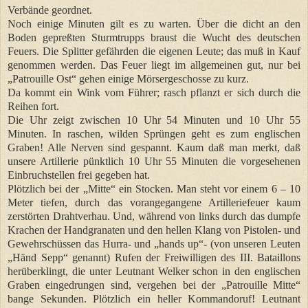
Verbände geordnet.
Noch einige Minuten gilt es zu warten. Über die dicht an den
Boden gepreßten Sturmtrupps braust die Wucht des deutschen
Feuers. Die Splitter gefährden die eigenen Leute; das muß in Kauf
genommen werden. Das Feuer liegt im allgemeinen gut, nur bei
„Patrouille Ost“ gehen einige Mörsergeschosse zu kurz.
Da kommt ein Wink vom Führer; rasch pflanzt er sich durch die
Reihen fort.
Die Uhr zeigt zwischen 10 Uhr 54 Minuten und 10 Uhr 55
Minuten. In raschen, wilden Sprüngen geht es zum englischen
Graben! Alle Nerven sind gespannt. Kaum daß man merkt, daß
unsere Artillerie pünktlich 10 Uhr 55 Minuten die vorgesehenen
Einbruchstellen frei gegeben hat.
Plötzlich bei der „Mitte“ ein Stocken. Man steht vor einem 6 – 10
Meter tiefen, durch das vorangegangene Artilleriefeuer kaum
zerstörten Drahtverhau. Und, während von links durch das dumpfe
Krachen der Handgranaten und den hellen Klang von Pistolen- und
Gewehrschüssen das Hurra- und „hands up“- (von unseren Leuten
„Händ Sepp“ genannt) Rufen der Freiwilligen des III. Bataillons
herüberklingt, die unter Leutnant Welker schon in den englischen
Graben eingedrungen sind, vergehen bei der „Patrouille Mitte“
bange Sekunden. Plötzlich ein heller Kommandoruf! Leutnant