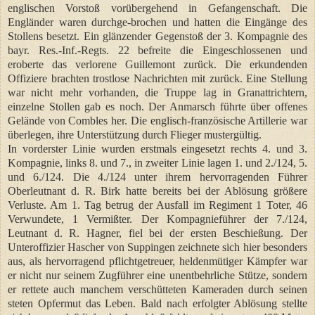
englischen Vorstoß vorübergehend in Gefangenschaft. Die
Engländer waren durchge-brochen und hatten die Eingänge des
Stollens besetzt. Ein glänzender Gegenstoß der 3. Kompagnie des
bayr. Res.-Inf.-Regts. 22 befreite die Eingeschlossenen und
eroberte das verlorene Guillemont zurück. Die erkundenden
Offiziere brachten trostlose Nachrichten mit zurück. Eine Stellung
war nicht mehr vorhanden, die Truppe lag in Granattrichtern,
einzelne Stollen gab es noch. Der Anmarsch führte über offenes
Gelände von Combles her. Die englisch-französische Artillerie war
überlegen, ihre Unterstützung durch Flieger mustergültig.
In vorderster Linie wurden erstmals eingesetzt rechts 4. und 3.
Kompagnie, links 8. und 7., in zweiter Linie lagen 1. und 2./124, 5.
und 6./124. Die 4./124 unter ihrem hervorragenden Führer
Oberleutnant d. R. Birk hatte bereits bei der Ablösung größere
Verluste. Am 1. Tag betrug der Ausfall im Regiment 1 Toter, 46
Verwundete, 1 Vermißter. Der Kompagnieführer der 7./124,
Leutnant d. R. Hagner, fiel bei der ersten Beschießung. Der
Unteroffizier Hascher von Suppingen zeichnete sich hier besonders
aus, als hervorragend pflichtgetreuer, heldenmütiger Kämpfer war
er nicht nur seinem Zugführer eine unentbehrliche Stütze, sondern
er rettete auch manchem verschütteten Kameraden durch seinen
steten Opfermut das Leben. Bald nach erfolgter Ablösung stellte