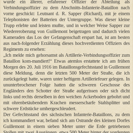
wurde ein älterer, erfahrener Offizier der Abteilung als
Verbindungsoffizier zu dem Abschnitts-Infanterie-Bataillon nach
vorne geschickt: Leutnant d. R. Sapper (Richard), mit je einem
Telephonisten der Batterien der Untergruppe. Was dieser kleine
Trupp erlebte und leisten mußte, und in welcher Weise Sapper zur
Wiedereroberung von Guillemont beigetragen und dadurch vielen
Kameraden das Los der Gefangenschaft erspart hat, ist am besten
aus nach-folgender Erzählung dieses hochverdienten Offiziers des
Regiments zu ersehen:
„Ich melde mich gehorsamst als Artillerie-Verbindungsoffizier zum
Bataillon kom-mandiert!“ Etwas atemlos erstattete ich am frühen
Morgen des 20. Juli 1916 im Bataillonsgefechtsstand in Guillemont
diese Meldung, denn die letzten 500 Meter der Straße, die ich
zurückgelegt hatte, waren unter heftigem Artilleriefeuer gelegen. In
ununterbrochener Folge hatten die schweren Geschosse des
Engländers den Schotter der Straße aufgerissen oder sich dicht
links und rechts derselben in den weichen Ackerboden gebohrt und
mit ohrenbetäubendem Krachen messerscharfe Stahlsplitter und
schwere Erdstücke umhergeschleudert.
Der Gefechtsstand des sächsischen Infanterie-Bataillons, zu dem
ich kommandiert war, befand sich am Ostrande des kleinen Dorfes
Guillemont in einem sieben Meter unter die Erde getriebenen
Stollen mit zwei Ausgängen, etwa 500 Meter hinter der vordersten