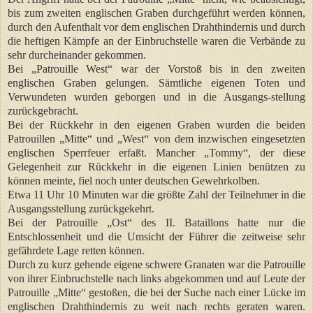
bis zum zweiten englischen Graben durchgeführt werden können,
durch den Aufenthalt vor dem englischen Drahthindernis und durch
die heftigen Kämpfe an der Einbruchstelle waren die Verbände zu
sehr durcheinander gekommen.
Bei „Patrouille West“ war der Vorstoß bis in den zweiten
englischen Graben gelungen. Sämtliche eigenen Toten und
Verwundeten wurden geborgen und in die Ausgangs-stellung
zurückgebracht.
Bei der Rückkehr in den eigenen Graben wurden die beiden
Patrouillen „Mitte“ und „West“ von dem inzwischen eingesetzten
englischen Sperrfeuer erfaßt. Mancher „Tommy“, der diese
Gelegenheit zur Rückkehr in die eigenen Linien benützen zu
können meinte, fiel noch unter deutschen Gewehrkolben.
Etwa 11 Uhr 10 Minuten war die größte Zahl der Teilnehmer in die
Ausgangsstellung zurückgekehrt.
Bei der Patrouille „Ost“ des II. Bataillons hatte nur die
Entschlossenheit und die Umsicht der Führer die zeitweise sehr
gefährdete Lage retten können.
Durch zu kurz gehende eigene schwere Granaten war die Patrouille
von ihrer Einbruchstelle nach links abgekommen und auf Leute der
Patrouille „Mitte“ gestoßen, die bei der Suche nach einer Lücke im
englischen Drahthindernis zu weit nach rechts geraten waren.