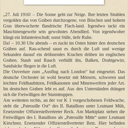
„27. Juli 1916! – Die Sonne geht zur Neige. Ihre letzten Strahlen
vergolden das von Gräben durchzogene, von Büschen und hohem
Gras überwucherte flandrische Flach-land. Irgendwo tackt ein
Maschinengewehr sein gewohntes Abendlied. Von irgendwoher
klingt ein Infanterieschuß; sonst Stille, tiefe Ruhe.
Da! – 10.30 Uhr abends – es zuckt im Osten hinter den deutschen
Gräben auf. Rau-schend saust es durch die Luft und wenige
Sekunden darauf ein dröhnendes Krachen drüben im englischen
Graben. Staub und Rauch verhüllt ihn, Balken, Drahtgewirr,
Sandsäcke fliegen in die Luft.
Die Ouverture zum „Ausflug nach London“ hat eingesetzt. Das
deutsche Orchester ist wohl besetzt mit Mörsern, schweren und
leichten Feldhaubitzen, Feldkanonen und Minenwerfern jeder Art.
Im deutschen Graben lebt es auf. Aus den Unterständen drängen
sich die Freiwilligen der Sturmtruppen.
Am weitesten rechts, an der vor K 1 vorgeschobenen Feldwache,
steht die „Patrouille Ost“ des II. Bataillons unter Leutnant Müh,
Ersetzender Offizierstellvertreter Reck. Am Marktplatz stehen die
Freiwilligen des I. Bataillons als „Patrouille Mitte“ unter Leutnant
Kirschner, Ersetzender Offizierstellvertreter Betz. Hier befinden