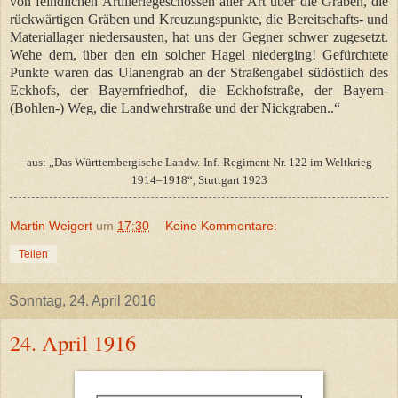
von feindlichen Artilleriegeschossen aller Art über die Gräben, die
rückwärtigen Gräben und Kreuzungspunkte, die Bereitschafts- und
Materiallager niedersausten, hat uns der Gegner schwer zugesetzt.
Wehe dem, über den ein solcher Hagel niederging! Gefürchtete
Punkte waren das Ulanengrab an der Straßengabel südöstlich des
Eckhofs, der Bayernfriedhof, die Eckhofstraße, der Bayern-
(Bohlen-) Weg, die Landwehrstraße und der Nickgraben..“
aus: „Das Württembergische Landw.-Inf.-Regiment Nr. 122 im Weltkrieg
1914–1918“, Stuttgart 1923
Martin Weigert
um
17:30
Keine Kommentare:
Teilen
Sonntag, 24. April 2016
24. April 1916