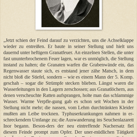
„Jetzt schien der Feind darauf zu verzichten, uns die Achselklappe
wieder zu entreißen. Er baute in seiner Stellung und hielt uns
dauernd unter heftigem Granatfeuer. An einzelnen Stellen, die unter
fast ununterbrochenem Feuer lagen, war es unmöglich, die Stellung
instand zu halten; die Granaten warfen die Grabenwände ein, das
Regenwasser staute sich, es entstand jener zähe Matsch, in dem
nicht bloß die Stiefel, sondern – wie es einem Mann der 5. Komp.
geschah – sogar die Strümpfe stecken blieben. Längst waren die
Wasserleitungen in den Lagern zerschossen; aus Granatlöchern, aus
denen verscheuchte Ratten aufsprangen, holte man das schlammige
Wasser. Warme Verpfle-gung gab es schon seit Wochen in der
Stellung nicht mehr; die nassen, vom Lehm durchtränkten Kleider
mußten am Leibe trocknen. Typhuserkrankungen nahmen in er-
schreckendem Umfange zu; die Auswanderung ins Seuchenlazarett
Inor begann. Beson-ders der neu eintreffende Nachersatz fiel
diesem Feinde prompt zum Opfer. Der uner-müdlichen Tätigkeit