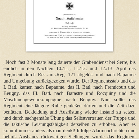
„Noch fast 2 Monate lang dauerte der Grabendienst bei Serre, bis
endlich in den Nächten 10./11., 11./12. und 12./13. April das
Regiment durch Res.-Inf.-Reg. 121 abgelöst und nach Bapaume
und Umgebung zurückgezogen wurde. Der Regimentsstab und das
I. Batl. kamen nach Bapaume, das II. Batl. nach Fremicourt und
Beugny, das III. Batl. nach Barastre und Rocquiny und die
Maschinengewehrkompagnie nach Beugny. Nun sollte das
Regiment eine längere Ruhe genießen dürfen und die Zeit dazu
benützen, Bekleidung und Ausrüstung wieder instand zu setzen
und durch sachgemäße Übung das Selbstvertrauen der Truppe und
die taktische Leistungsfähigkeit derselben zu erhöhen. Aber es
kommt immer anders als man denkt! Infolge Alarmnachrichten und
behufs Ausbaues rückwärtiger Stellungen wurde das Regiment