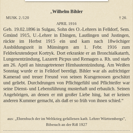
„
Wilhelm Bihler
MUSK. 2./120
†
26.
APRIL 1916
Geb. 19.02.1896 in Sulgau, Sohn des O.-Lehrers in Felldorf, Sem.
Gmünd 1915, U.-Lehrer in Ebingen, Lautlingen und Justingen,
rückte im Herbst 1915 ein und kam nach 18wöchiger
Ausbildungszeit in Münsingen am 1. Febr. 1916 zum
Feldrekrutendepot Kortryk. Dort erkrankte er an Bronchialkatarrh,
Lungenentzündung, Lazarett Picpus und Remagen a. Rh. und starb
am 26. April an hinzugetretener Hirnhautentzündung. Am Weißen
Sonntag wurde er in Felldorf beerdigt. Bihler war als aufrichtiger
Kamerad und treuer Freund von seinen Kursgenossen geschätzt
und geliebt. Durchdrungen von Pflichtgefühl und Pflichteifer war
seine Dienst- und Lebensführung musterhaft und erbaulich. Seinen
Angehörigen, an denen er mit großer Liebe hing, hat er keinen
anderen Kummer gemacht, als daß er so früh von ihnen schied.“
aus: „Ehrenbuch der im Weltkrieg gefallenen kath. Lehrer Württembergs“,
Biberach an der Riß 1927