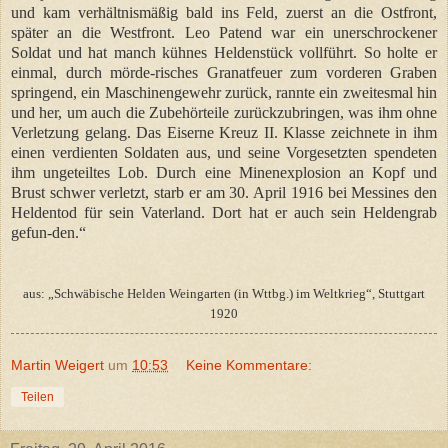
und kam verhältnismäßig bald ins Feld, zuerst an die Ostfront,
später an die Westfront. Leo Patend war ein unerschrockener
Soldat und hat manch kühnes Heldenstück vollführt. So holte er
einmal, durch mörde-risches Granatfeuer zum vorderen Graben
springend, ein Maschinengewehr zurück, rannte ein zweitesmal hin
und her, um auch die Zubehörteile zurückzubringen, was ihm ohne
Verletzung gelang. Das Eiserne Kreuz II. Klasse zeichnete in ihm
einen verdienten Soldaten aus, und seine Vorgesetzten spendeten
ihm ungeteiltes Lob. Durch eine Minenexplosion an Kopf und
Brust schwer verletzt, starb er am 30. April 1916 bei Messines den
Heldentod für sein Vaterland. Dort hat er auch sein Heldengrab
gefun-den.“
aus: „Schwäbische Helden Weingarten (in Wttbg.) im Weltkrieg“, Stuttgart
1920
Martin Weigert
um
10:53
Keine Kommentare:
Teilen