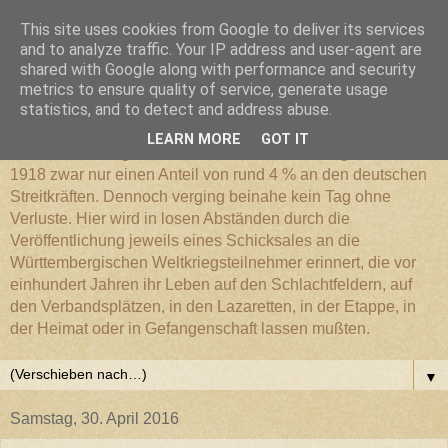
This site uses cookies from Google to deliver its services
Württembergischer
and to analyze traffic. Your IP address and user-agent are
shared with Google along with performance and security
metrics to ensure quality of service, generate usage
Weltkriegs-Blog
statistics, and to detect and address abuse.
LEARN MORE
GOT IT
Die Württembergische Armee hatte im Weltkrieg 1914 bis
1918 zwar nur einen Anteil von rund 4 % an den deutschen
Streitkräften. Dennoch verging beinahe kein Tag ohne
Verluste. Hier wird in losen Abständen durch die
Veröffentlichung jeweils eines Schicksales an die
Württembergischen Weltkriegsteilnehmer erinnert, die vor
einhundert Jahren ihr Leben auf den Schlachtfeldern, auf
den Verbandsplätzen, in den Lazaretten, in der Etappe, in
der Heimat oder in Gefangenschaft lassen mußten.
▼
Samstag, 30. April 2016