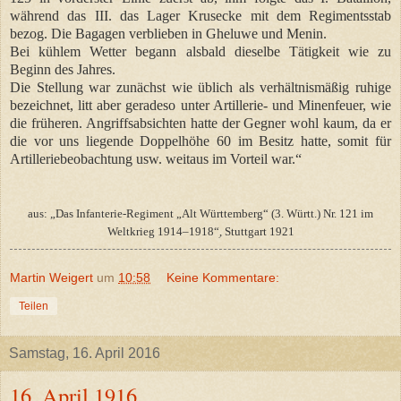
während das III. das Lager Krusecke mit dem Regimentsstab
bezog. Die Bagagen verblieben in Gheluwe und Menin.
Bei kühlem Wetter begann alsbald dieselbe Tätigkeit wie zu
Beginn des Jahres.
Die Stellung war zunächst wie üblich als verhältnismäßig ruhige
bezeichnet, litt aber geradeso unter Artillerie- und Minenfeuer, wie
die früheren. Angriffsabsichten hatte der Gegner wohl kaum, da er
die vor uns liegende Doppelhöhe 60 im Besitz hatte, somit für
Artilleriebeobachtung usw. weitaus im Vorteil war.“
aus: „Das Infanterie-Regiment „Alt Württemberg“ (3. Württ.) Nr. 121 im
Weltkrieg 1914–1918“ׅ, Stuttgart 1921
Martin Weigert
um
10:58
Keine Kommentare:
Teilen
Samstag, 16. April 2016
16. April 1916