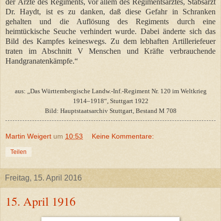
der Ärzte des Regiments, vor allem des Regimentsarztes, Stabsarzt
Dr. Haydt, ist es zu danken, daß diese Gefahr in Schranken
gehalten und die Auflösung des Regiments durch eine
heimtückische Seuche verhindert wurde. Dabei änderte sich das
Bild des Kampfes keineswegs. Zu dem lebhaften Artilleriefeuer
traten im Abschnitt V Menschen und Kräfte verbrauchende
Handgranatenkämpfe.“
aus: „Das Württembergische Landw.-Inf.-Regiment Nr. 120 im Weltkrieg
1914–1918“, Stuttgart 1922
Bild: Hauptstaatsarchiv Stuttgart, Bestand M 708
Martin Weigert
um
10:53
Keine Kommentare:
Teilen
Freitag, 15. April 2016
15. April 1916