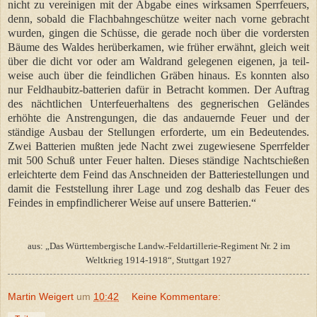
nicht zu vereinigen mit der Abgabe eines wirksamen Sperrfeuers,
denn, sobald die Flachbahngeschütze weiter nach vorne gebracht
wurden, gingen die Schüsse, die gerade noch über die vordersten
Bäume des Waldes herüberkamen, wie früher erwähnt, gleich weit
über die dicht vor oder am Waldrand gelegenen eigenen, ja teil-
weise auch über die feindlichen Gräben hinaus. Es konnten also
nur Feldhaubitz-batterien dafür in Betracht kommen. Der Auftrag
des nächtlichen Unterfeuerhaltens des gegnerischen Geländes
erhöhte die Anstrengungen, die das andauernde Feuer und der
ständige Ausbau der Stellungen erforderte, um ein Bedeutendes.
Zwei Batterien mußten jede Nacht zwei zugewiesene Sperrfelder
mit 500 Schuß unter Feuer halten. Dieses ständige Nachtschießen
erleichterte dem Feind das Anschneiden der Batteriestellungen und
damit die Feststellung ihrer Lage und zog deshalb das Feuer des
Feindes in empfindlicherer Weise auf unsere Batterien.“
aus: „Das Württembergische Landw.-Feldartillerie-Regiment Nr. 2 im
Weltkrieg 1914-1918“, Stuttgart 1927
Martin Weigert
um
10:42
Keine Kommentare: