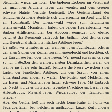
Stellungen wieder zu holen. Die tapferen Eroberer im Verein mit
der mächtigen Artillerie haben dies vereitelt und dem Gegner
schwere blutige Verluste beigefügt. Die Gegenwirkung der
feindlichen Artillerie steigerte sich und erreichte im April und Mai
ein Höchstmaß. Der Cheppywald wurde zum gefürchteten
Granatenwald. Monatelang haben die beiden Heeresberichte von
starken Artilleriekämpfen bei Avocourt gemeldet und ebenso
berichtet das Regiments-Tagebuch fast täglich: „Auf den Gräben
und Bereitschaftslagern lag starkes Artillerie-feuer.“
Da saßen wir tagsüber in den wenigen guten Fuchsbauten oder in
den alten Stollen der Zechen zusammengepfercht und horchten, ob
die Einschläge fern oder nahe liegen. Wer irgend etwas im Graben
zu tun hatte,(bei den weitverbreiteten Darmkatarrhen waren die
Gänge ins Freie sehr häufig), benützte die Pause zwischen zwei
Lagen der feindlichen Artillerie, um den Sprung von einem
Unterstand zum andern zu wagen. Die Posten- und Meldegänger,
die Essen- und Materialträger hatten schwere Tage. Mit Einbruch
der Nacht wurde es im Graben lebendig (Nachtposten, Essenträger,
Arbeitstrupps, Material-träger, Wiederaufbau der geschädigten
Gräben).
Aber der Gegner ließ uns auch nachts keine Ruhe. In Form von
Feuerüberfällen, bei welchen in unglaublich kurzer Zeit hunderte