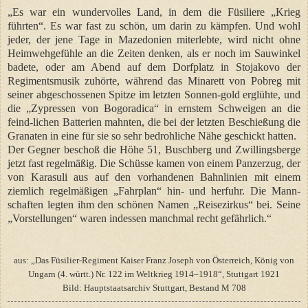
„Es war ein wundervolles Land, in dem die Füsiliere „Krieg
führten“. Es war fast zu schön, um darin zu kämpfen. Und wohl
jeder, der jene Tage in Mazedonien miterlebte, wird nicht ohne
Heimwehgefühle an die Zeiten denken, als er noch im Sauwinkel
badete, oder am Abend auf dem Dorfplatz in Stojakovo der
Regimentsmusik zuhörte, während das Minarett von Pobreg mit
seiner abgeschossenen Spitze im letzten Sonnen-gold erglühte, und
die „Zypressen von Bogoradica“ in ernstem Schweigen an die
feind-lichen Batterien mahnten, die bei der letzten Beschießung die
Granaten in eine für sie so sehr bedrohliche Nähe geschickt hatten.
Der Gegner beschoß die Höhe 51, Buschberg und Zwillingsberge
jetzt fast regelmäßig. Die Schüsse kamen von einem Panzerzug, der
von Karasuli aus auf den vorhandenen Bahnlinien mit einem
ziemlich regelmäßigen „Fahrplan“ hin- und herfuhr. Die Mann-
schaften legten ihm den schönen Namen „Reisezirkus“ bei. Seine
„Vorstellungen“ waren indessen manchmal recht gefährlich.“
aus: „Das Füsilier-Regiment Kaiser Franz Joseph von Österreich, König von
Ungarn (4. württ.) Nr. 122 im Weltkrieg 1914–1918“, Stuttgart 1921
Bild: Hauptstaatsarchiv Stuttgart, Bestand M 708