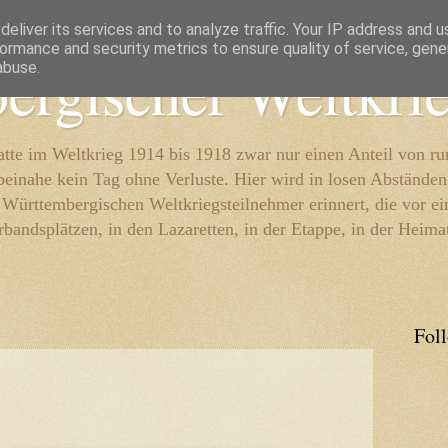
eliver its services and to analyze traffic. Your IP address and 
ormance and security metrics to ensure quality of service, gen
ergischer Weltkri
abuse.
te im Weltkrieg 1914 bis 1918 zwar nur einen Anteil von r
beinahe kein Tag ohne Verluste. Hier wird in losen Abständen
e Württembergischen Weltkriegsteilnehmer erinnert, die vor e
rbandsplätzen, in den Lazaretten, in der Etappe, in der Heima
Fol