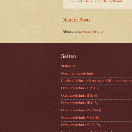
Standort:
Backnang, Deutschland
Neuere Posts
Abonnieren
Posts (Atom)
Seiten
Startseite
Personenverzeichnis
Goldene Württembergische Militärverdienst
Ortsverzeichnis I (A-D)
Ortsverzeichnis II (E-H)
Ortsverzeichnis III (I-L)
Ortsverzeichnis IV (M-Q)
Ortsverzeichnis V (R-T)
Ortsverzeichnis VI (U-Z)