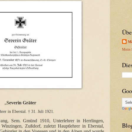
Übe
Ma
Mein P
Die
Goo
„
Severin Gräter
rer in Eberstal. † 31. Juli 1921.
ang, Sem. Gmünd 1910, Unterlehrer in Herrlingen,
Blo
 Winzingen, Zußdorf, zuletzt Hauptlehrer in Eberstal,
s Gebirgler in den Vogesen und in den Alpen und wurde