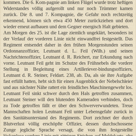
kommen. Die 6. Kom-pagnie am linken Flügel wurde trotz heftigen
Widerstandes völlig aufgerollt und nur noch Trümmer kamen
zurück. Die 8. und 7. Kompagnie, die Gefahr noch rechtzeitig
erkennend, können sich etwa 450 Meter zurückziehen und dort
wieder erneut aufbauen und dem Gegner energisch Halt gebieten.
Am Morgen des 25. ist die Lage ziemlich ungeklärt, besonders ist
der Verlauf der vorderen Linie nicht einwandfrei festgestellt. Das
Regiment entsendet daher in den frühen Morgenstunden seinen
Ordonnanzoffizier, Leutnant d. L. Feil (Wilh.) und seinen
Nachrichtenoffizier, Leutnant d. R. Reichert, zur Erkundung nach
vorne. Leutnant Feil geht im Schutze des Frühnebels die vordere
Stellung in Begleitung eines Artilleriever-bindungsoffiziers,
Leutnant d. R. Steiner, Feldart. 238, ab. Da, als sie ihre Aufgabe
fast erfüllt hatten, hebt sich für einen Augenblick der Nebelschleier
und aus nächster Nähe rattert ein feindliches Maschinengewehr los.
Leutnant Feil sinkt schwer durch den Hals getroffen zusammen,
Leutnant Steiner will den blutenden Kameraden verbinden, doch
zu Tode getroffen fällt er über den Schwerverwundeten. Treue
Mannschaften holen Leutnant Feil unter Lebensgefahr zurück in
den Sanitätsunterstand des Regiments. Dort zeichnet der durch
Blutverlust völlig erschöpfte Offizier, dessen durchschossene
Zunge jegliche Sprache versagt, die von ihm festgestellte
lückenlose vordere Linie mit zittrigen Strichen auf Meldekarte, ehe