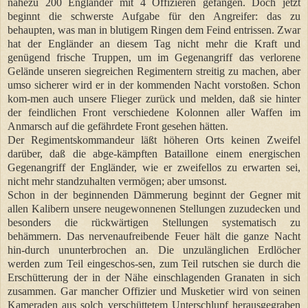
nahezu 200 Engländer mit 4 Offizieren gefangen. Doch jetzt
beginnt die schwerste Aufgabe für den Angreifer: das zu
behaupten, was man in blutigem Ringen dem Feind entrissen. Zwar
hat der Engländer an diesem Tag nicht mehr die Kraft und
genügend frische Truppen, um im Gegenangriff das verlorene
Gelände unseren siegreichen Regimentern streitig zu machen, aber
umso sicherer wird er in der kommenden Nacht vorstoßen. Schon
kom-men auch unsere Flieger zurück und melden, daß sie hinter
der feindlichen Front verschiedene Kolonnen aller Waffen im
Anmarsch auf die gefährdete Front gesehen hätten.
Der Regimentskommandeur läßt höheren Orts keinen Zweifel
darüber, daß die abge-kämpften Bataillone einem energischen
Gegenangriff der Engländer, wie er zweifellos zu erwarten sei,
nicht mehr standzuhalten vermögen; aber umsonst.
Schon in der beginnenden Dämmerung beginnt der Gegner mit
allen Kalibern unsere neugewonnenen Stellungen zuzudecken und
besonders die rückwärtigen Stellungen systematisch zu
behämmern. Das nervenaufreibende Feuer hält die ganze Nacht
hin-durch ununterbrochen an. Die unzulänglichen Erdlöcher
werden zum Teil eingeschos-sen, zum Teil rutschen sie durch die
Erschütterung der in der Nähe einschlagenden Granaten in sich
zusammen. Gar mancher Offizier und Musketier wird von seinen
Kameraden aus solch verschüttetem Unterschlupf herausgegraben