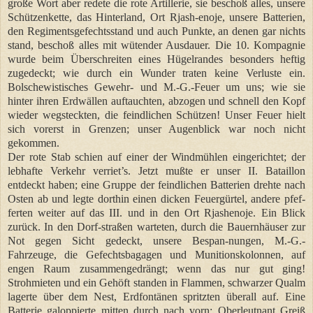
große Wort aber redete die rote Artillerie, sie beschoß alles, unsere
Schützenkette, das Hinterland, Ort Rjash-enoje, unsere Batterien,
den Regimentsgefechtsstand und auch Punkte, an denen gar nichts
stand, beschoß alles mit wütender Ausdauer. Die 10. Kompagnie
wurde beim Überschreiten eines Hügelrandes besonders heftig
zugedeckt; wie durch ein Wunder traten keine Verluste ein.
Bolschewistisches Gewehr- und M.-G.-Feuer um uns; wie sie
hinter ihren Erdwällen auftauchten, abzogen und schnell den Kopf
wieder wegsteckten, die feindlichen Schützen! Unser Feuer hielt
sich vorerst in Grenzen; unser Augenblick war noch nicht
gekommen.
Der rote Stab schien auf einer der Windmühlen eingerichtet; der
lebhafte Verkehr verriet’s. Jetzt mußte er unser II. Bataillon
entdeckt haben; eine Gruppe der feindlichen Batterien drehte nach
Osten ab und legte dorthin einen dicken Feuergürtel, andere pfef-
ferten weiter auf das III. und in den Ort Rjashenoje. Ein Blick
zurück. In den Dorf-straßen warteten, durch die Bauernhäuser zur
Not gegen Sicht gedeckt, unsere Bespan-nungen, M.-G.-
Fahrzeuge, die Gefechtsbagagen und Munitionskolonnen, auf
engen Raum zusammengedrängt; wenn das nur gut ging!
Strohmieten und ein Gehöft standen in Flammen, schwarzer Qualm
lagerte über dem Nest, Erdfontänen spritzten überall auf. Eine
Batterie galoppierte mitten durch nach vorn; Oberleutnant Greiß