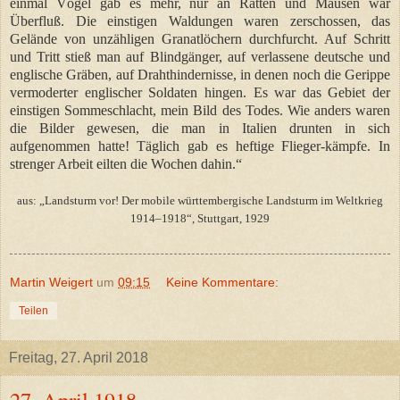
einmal Vögel gab es mehr, nur an Ratten und Mäusen war
Überfluß. Die einstigen Waldungen waren zerschossen, das
Gelände von unzähligen Granatlöchern durchfurcht. Auf Schritt
und Tritt stieß man auf Blindgänger, auf verlassene deutsche und
englische Gräben, auf Drahthindernisse, in denen noch die Gerippe
vermoderter englischer Soldaten hingen. Es war das Gebiet der
einstigen Sommeschlacht, mein Bild des Todes. Wie anders waren
die Bilder gewesen, die man in Italien drunten in sich
aufgenommen hatte! Täglich gab es heftige Flieger-kämpfe. In
strenger Arbeit eilten die Wochen dahin.“
aus: „Landsturm vor! Der mobile württembergische Landsturm im Weltkrieg
1914–1918“, Stuttgart, 1929
Martin Weigert
um
09:15
Keine Kommentare:
Teilen
Freitag, 27. April 2018
27. April 1918