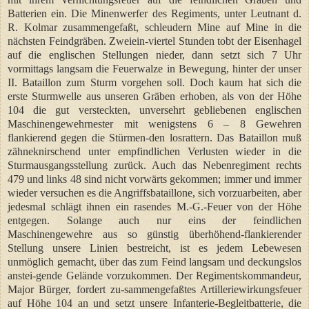
Batterien ein. Die Minenwerfer des Regiments, unter Leutnant d.
R. Kolmar zusammengefaßt, schleudern Mine auf Mine in die
nächsten Feindgräben. Zweiein-viertel Stunden tobt der Eisenhagel
auf die englischen Stellungen nieder, dann setzt sich 7 Uhr
vormittags langsam die Feuerwalze in Bewegung, hinter der unser
II. Bataillon zum Sturm vorgehen soll. Doch kaum hat sich die
erste Sturmwelle aus unseren Gräben erhoben, als von der Höhe
104 die gut versteckten, unversehrt gebliebenen englischen
Maschinengewehrnester mit wenigstens 6 – 8 Gewehren
flankierend gegen die Stürmen-den losrattern. Das Bataillon muß
zähneknirschend unter empfindlichen Verlusten wieder in die
Sturmausgangsstellung zurück. Auch das Nebenregiment rechts
479 und links 48 sind nicht vorwärts gekommen; immer und immer
wieder versuchen es die Angriffsbataillone, sich vorzuarbeiten, aber
jedesmal schlägt ihnen ein rasendes M.-G.-Feuer von der Höhe
entgegen. Solange auch nur eins der feindlichen
Maschinengewehre aus so günstig überhöhend-flankierender
Stellung unsere Linien bestreicht, ist es jedem Lebewesen
unmöglich gemacht, über das zum Feind langsam und deckungslos
anstei-gende Gelände vorzukommen. Der Regimentskommandeur,
Major Bürger, fordert zu-sammengefaßtes Artilleriewirkungsfeuer
auf Höhe 104 an und setzt unsere Infanterie-Begleitbatterie, die