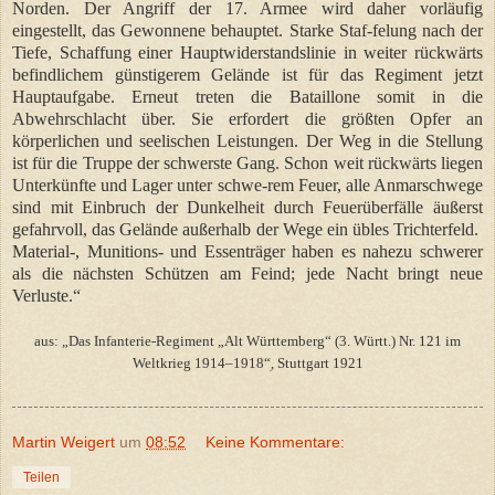
Norden. Der Angriff der 17. Armee wird daher vorläufig
eingestellt, das Gewonnene behauptet. Starke Staf-felung nach der
Tiefe, Schaffung einer Hauptwiderstandslinie in weiter rückwärts
befindlichem günstigerem Gelände ist für das Regiment jetzt
Hauptaufgabe. Erneut treten die Bataillone somit in die
Abwehrschlacht über. Sie erfordert die größten Opfer an
körperlichen und seelischen Leistungen. Der Weg in die Stellung
ist für die Truppe der schwerste Gang. Schon weit rückwärts liegen
Unterkünfte und Lager unter schwe-rem Feuer, alle Anmarschwege
sind mit Einbruch der Dunkelheit durch Feuerüberfälle äußerst
gefahrvoll, das Gelände außerhalb der Wege ein übles Trichterfeld.
Material-, Munitions- und Essenträger haben es nahezu schwerer
als die nächsten Schützen am Feind; jede Nacht bringt neue
Verluste.“
aus: „Das Infanterie-Regiment „Alt Württemberg“ (3. Württ.) Nr. 121 im
Weltkrieg 1914–1918“ׅ, Stuttgart 1921
Martin Weigert
um
08:52
Keine Kommentare:
Teilen