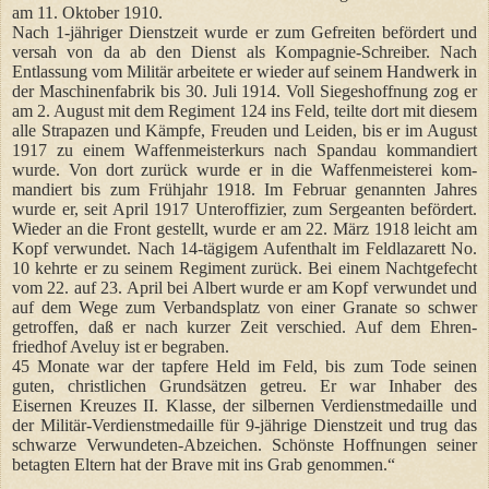
am 11. Oktober 1910.
Nach 1-jähriger Dienstzeit wurde er zum Gefreiten befördert und
versah von da ab den Dienst als Kompagnie-Schreiber. Nach
Entlassung vom Militär arbeitete er wieder auf seinem Handwerk in
der Maschinenfabrik bis 30. Juli 1914. Voll Siegeshoffnung zog er
am 2. August mit dem Regiment 124 ins Feld, teilte dort mit diesem
alle Strapazen und Kämpfe, Freuden und Leiden, bis er im August
1917 zu einem Waffenmeisterkurs nach Spandau kommandiert
wurde. Von dort zurück wurde er in die Waffenmeisterei kom-
mandiert bis zum Frühjahr 1918. Im Februar genannten Jahres
wurde er, seit April 1917 Unteroffizier, zum Sergeanten befördert.
Wieder an die Front gestellt, wurde er am 22. März 1918 leicht am
Kopf verwundet. Nach 14-tägigem Aufenthalt im Feldlazarett No.
10 kehrte er zu seinem Regiment zurück. Bei einem Nachtgefecht
vom 22. auf 23. April bei Albert wurde er am Kopf verwundet und
auf dem Wege zum Verbandsplatz von einer Granate so schwer
getroffen, daß er nach kurzer Zeit verschied. Auf dem Ehren-
friedhof Aveluy ist er begraben.
45 Monate war der tapfere Held im Feld, bis zum Tode seinen
guten, christlichen Grundsätzen getreu. Er war Inhaber des
Eisernen Kreuzes II. Klasse, der silbernen Verdienstmedaille und
der Militär-Verdienstmedaille für 9-jährige Dienstzeit und trug das
schwarze Verwundeten-Abzeichen. Schönste Hoffnungen seiner
betagten Eltern hat der Brave mit ins Grab genommen.“