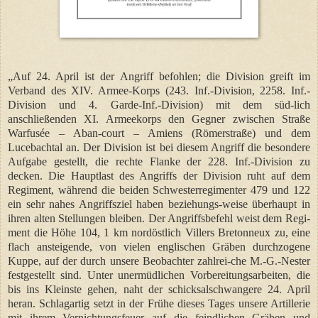
„Auf 24. April ist der Angriff befohlen; die Division greift im
Verband des XIV. Armee-Korps (243. Inf.-Division, 2258. Inf.-
Division und 4. Garde-Inf.-Division) mit dem süd-lich
anschließenden XI. Armeekorps den Gegner zwischen Straße
Warfusée – Aban-court – Amiens (Römerstraße) und dem
Lucebachtal an. Der Division ist bei diesem Angriff die besondere
Aufgabe gestellt, die rechte Flanke der 228. Inf.-Division zu
decken. Die Hauptlast des Angriffs der Division ruht auf dem
Regiment, während die beiden Schwesterregimenter 479 und 122
ein sehr nahes Angriffsziel haben beziehungs-weise überhaupt in
ihren alten Stellungen bleiben. Der Angriffsbefehl weist dem Regi-
ment die Höhe 104, 1 km nordöstlich Villers Bretonneux zu, eine
flach ansteigende, von vielen englischen Gräben durchzogene
Kuppe, auf der durch unsere Beobachter zahlrei-che M.-G.-Nester
festgestellt sind. Unter unermüdlichen Vorbereitungsarbeiten, die
bis ins Kleinste gehen, naht der schicksalschwangere 24. April
heran. Schlagartig setzt in der Frühe dieses Tages unsere Artillerie
mit ihrem Vernichtungsfeuer auf die feindlichen Gräben und