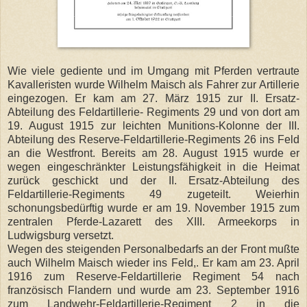
Wie viele gediente und im Umgang mit Pferden vertraute
Kavalleristen wurde Wilhelm Maisch als Fahrer zur Artillerie
eingezogen. Er kam am 27. März 1915 zur II. Ersatz-
Abteilung des Feldartillerie- Regiments 29 und von dort am
19. August 1915 zur leichten Munitions-Kolonne der III.
Abteilung des Reserve-Feldartillerie-Regiments 26 ins Feld
an die Westfront. Bereits am 28. August 1915 wurde er
wegen eingeschränkter Leistungsfähigkeit in die Heimat
zurück geschickt und der II. Ersatz-Abteilung des
Feldartillerie-Regiments 49 zugeteilt. Weierhin
schonungsbedürftig wurde er am 19. November 1915 zum
zentralen Pferde-Lazarett des XIII. Armeekorps in
Ludwigsburg versetzt.
Wegen des steigenden Personalbedarfs an der Front mußte
auch Wilhelm Maisch wieder ins Feld,. Er kam am 23. April
1916 zum Reserve-Feldartillerie Regiment 54 nach
französisch Flandern und wurde am 23. September 1916
zum Landwehr-Feldartillerie-Regiment 2 in die