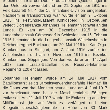
September 1915 bei Dubniki durch einen Querschläger in
den Unterleib verwundet und am 21. September 1915 ins
Feld-Lazarett Nr. 4 der 58. Infanterie-Division eingeliefert.
Nachdem er transportfähig war, wurde er am 9. Oktober
1915 ins Festungs-Lazarett Königsberg in Ostpreußen
verlegt. Dort erkrankte Johannes Heilenmann schwer an der
Lunge. Er kam am 30. Dezember 1915 in die
Lungenheilanstalt Görbersdorf in Schlesien, am 15. Februar
1916 heimatnah in die Lungenheilanstalt Wilhelmsheim in
Reichenberg bei Backnang, am 20. Mai 1916 ins Karl-Olga-
Krankenhaus in Stuttgart, am 7. Juni 1916 zurück ins
Wilhelmsheim und am 7. November 1916 ins Bezirks-
Krankenhaus Göppingen. Von dort wurde er am 14. April
1917 zum Ersatz-Bataillon des Reserve-Infanterie-
Regiments 120 entlassen.
Johannes Heilemann wurde am 14. Mai 1917 vom
Bataillonsarzt zeitig „arbeitsverwendungsfähig Heimat“ für
die Dauer von drei Monaten beurteilt und am 4. Juni 1917
zur Arbeitsaufnahme bei der Maschinenfabrik Eßlingen
entlassen. Am 11. Juli 1917 wurde die Entlassung aus dem
Militärdienst „bis auf Weiteres“ verlängert und eine
Kriegsdienstbeschädigtenrente in Höhe von 30 Mark