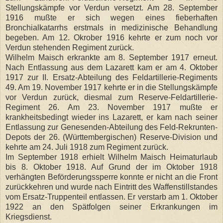
Stellungskämpfe vor Verdun versetzt. Am 28. September
1916 mußte er sich wegen eines fieberhaften
Bronchialkatarrhs erstmals in medizinische Behandlung
begeben. Am 12. Okrober 1916 kehrte er zum noch vor
Verdun stehenden Regiment zurück.
Wilhelm Maisch erkrankte am 8. September 1917 erneut.
Nach Entlassung aus dem Lazarett kam er am 4. Oktober
1917 zur II. Ersatz-Abteilung des Feldartillerie-Regiments
49. Am 19. November 1917 kehrte er in die Stellungskämpfe
vor Verdun zurück, diesmal zum Reserve-Feldartillerie-
Regiment 26. Am 23. November 1917 mußte er
krankheitsbedingt wieder ins Lazarett, er kam nach seiner
Entlassung zur Genesenden-Abteilung des Feld-Rekrunten-
Depots der 26. (Württembergischen) Reserve-Division und
kehrte am 24. Juli 1918 zum Regiment zurück.
Im September 1918 erhielt Wilhelm Maisch Heimaturlaub
bis 8. Oktober 1918. Auf Grund der im Oktober 1918
verhängten Beförderungssperre konnte er nicht an die Front
zurückkehren und wurde nach Eintritt des Waffenstillstandes
vom Ersatz-Truppenteil entlassen. Er verstarb am 1. Oktober
1922 an den Spätfolgen seiner Erkrankungen im
Kriegsdienst.