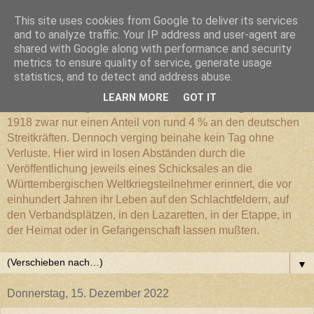
This site uses cookies from Google to deliver its services
Württembergischer
and to analyze traffic. Your IP address and user-agent are
shared with Google along with performance and security
metrics to ensure quality of service, generate usage
Weltkriegs-Blog
statistics, and to detect and address abuse.
LEARN MORE
GOT IT
Die Württembergische Armee hatte im Weltkrieg 1914 bis
1918 zwar nur einen Anteil von rund 4 % an den deutschen
Streitkräften. Dennoch verging beinahe kein Tag ohne
Verluste. Hier wird in losen Abständen durch die
Veröffentlichung jeweils eines Schicksales an die
Württembergischen Weltkriegsteilnehmer erinnert, die vor
einhundert Jahren ihr Leben auf den Schlachtfeldern, auf
den Verbandsplätzen, in den Lazaretten, in der Etappe, in
der Heimat oder in Gefangenschaft lassen mußten.
▼
Donnerstag, 15. Dezember 2022