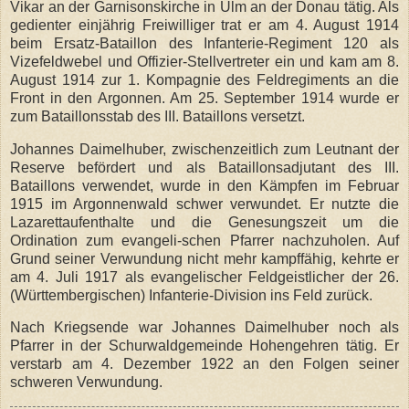
Vikar an der Garnisonskirche in Ulm an der Donau tätig. Als
gedienter einjährig Freiwilliger trat er am 4. August 1914
beim Ersatz-Bataillon des Infanterie-Regiment 120 als
Vizefeldwebel und Offizier-Stellvertreter ein und kam am 8.
August 1914 zur 1. Kompagnie des Feldregiments an die
Front in den Argonnen. Am 25. September 1914 wurde er
zum Bataillonsstab des III. Bataillons versetzt.
Johannes Daimelhuber, zwischenzeitlich zum Leutnant der
Reserve befördert und als Bataillonsadjutant des III.
Bataillons verwendet, wurde in den Kämpfen im Februar
1915 im Argonnenwald schwer verwundet. Er nutzte die
Lazarettaufenthalte und die Genesungszeit um die
Ordination zum evangeli-schen Pfarrer nachzuholen. Auf
Grund seiner Verwundung nicht mehr kampffähig, kehrte er
am 4. Juli 1917 als evangelischer Feldgeistlicher der 26.
(Württembergischen) Infanterie-Division ins Feld zurück.
Nach Kriegsende war Johannes Daimelhuber noch als
Pfarrer in der Schurwaldgemeinde Hohengehren tätig. Er
verstarb am 4. Dezember 1922 an den Folgen seiner
schweren Verwundung.