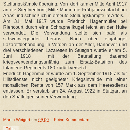
Stellungskämpfe überging. Von dort kam er Mitte April 1917
an die Siegfriedfront, Mitte Mai in die Frühjahrsschlacht bei
Arras und schließlich in erneute Stellungskämpfe im Artois.
Am 31. Mai 1917 wurde Friedrich Hagenmüller bei
Riencourt durch eine Schrapnellkugel leicht an der Hüfte
verwundet. Die Verwundung stellte sich bald als
schwerwiegender heraus. Nach über einjähriger
Lazarettbehandlung in Verden an der Aller, Hannover und
drei verschiedenen Lazaretten in Stuttgart wurde er am 5.
Juni 1918 mit der Beurteilung dauernd
kriegsverwendungsunfähig zum Ersatz-Bataillon des
Infanterie-Regiments 180 zurückversetzt.
Friedrich Hagenmüller wurde am 1. September 1918 als für
Hilfsdienste nicht geeigneter Kriegsinvalide mit einer
monatlichen Rente von 157 Mark aus dem Heeresdienst
entlassen. Er verstarb am 24. August 1922 in Stuttgart an
den Spätfolgen seiner Verwundung.
Martin Weigert
um
09:00
Keine Kommentare:
Teilen