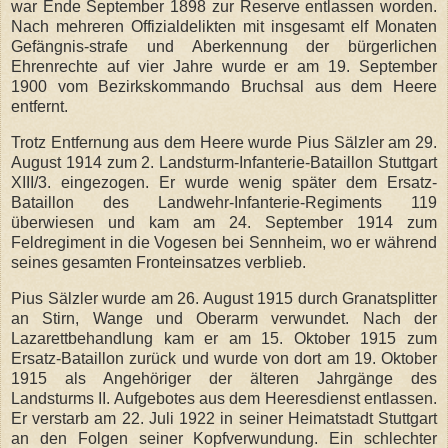
war Ende September 1898 zur Reserve entlassen worden.
Nach mehreren Offizialdelikten mit insgesamt elf Monaten
Gefängnis-strafe und Aberkennung der bürgerlichen
Ehrenrechte auf vier Jahre wurde er am 19. September
1900 vom Bezirkskommando Bruchsal aus dem Heere
entfernt.
Trotz Entfernung aus dem Heere wurde Pius Sälzler am 29.
August 1914 zum 2. Landsturm-Infanterie-Bataillon Stuttgart
XIII/3. eingezogen. Er wurde wenig später dem Ersatz-
Bataillon des Landwehr-Infanterie-Regiments 119
überwiesen und kam am 24. September 1914 zum
Feldregiment in die Vogesen bei Sennheim, wo er während
seines gesamten Fronteinsatzes verblieb.
Pius Sälzler wurde am 26. August 1915 durch Granatsplitter
an Stirn, Wange und Oberarm verwundet. Nach der
Lazarettbehandlung kam er am 15. Oktober 1915 zum
Ersatz-Bataillon zurück und wurde von dort am 19. Oktober
1915 als Angehöriger der älteren Jahrgänge des
Landsturms II. Aufgebotes aus dem Heeresdienst entlassen.
Er verstarb am 22. Juli 1922 in seiner Heimatstadt Stuttgart
an den Folgen seiner Kopfverwundung. Ein schlechter