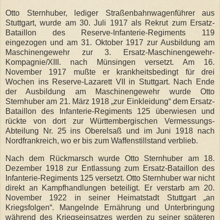
Otto Sternhuber, lediger Straßenbahnwagenführer aus
Stuttgart, wurde am 30. Juli 1917 als Rekrut zum Ersatz-
Bataillon des Reserve-Infanterie-Regiments 119
eingezogen und am 31. Oktober 1917 zur Ausbildung am
Maschinengewehr zur 3. Ersatz-Maschinengewehr-
Kompagnie/XIII. nach Münsingen versetzt. Am 16.
November 1917 mußte er krankheitsbedingt für drei
Wochen ins Reserve-Lazarett VII in Stuttgart. Nach Ende
der Ausbildung am Maschinengewehr wurde Otto
Sternhuber am 21. März 1918 „zur Einkleidung“ dem Ersatz-
Bataillon des Infanterie-Regiments 125 überwiesen und
rückte von dort zur Württembergischen Vermessungs-
Abteilung Nr. 25 ins Oberelsaß und im Juni 1918 nach
Nordfrankreich, wo er bis zum Waffenstillstand verblieb.
Nach dem Rückmarsch wurde Otto Sternhuber am 18.
Dezember 1918 zur Entlassung zum Ersatz-Bataillon des
Infanterie-Regiments 125 versetzt. Otto Sternhuber war nicht
direkt an Kampfhandlungen beteiligt. Er verstarb am 20.
November 1922 in seiner Heimatstadt Stuttgart „an
Kriegsfolgen“. Mangelnde Ernährung und Unterbringung
während des Kriegseinsatzes werden zu seiner späteren