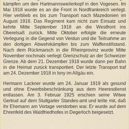
kämpfen um den Hartmannsweilerkopf in den Vogesen. Im
Mai 1918 wurde es an die Front in Nordfrankreich verlegt.
Hier verblieb es bis zum Transport nach Mazedonien im
August 1918. Das Regiment kam nicht zum Einsatz und
kehrte Mitte September 1918 an die Westfront ins
Oberelsaß zurück. Mitte Oktober erfolgte die erneute
Verlegung in die Gegend von Verdun und die Teilnahme an
den dortigen Abwehrkämpfen bis zum Waffenstillstand.
Nach dem Rückmarsch in die Rheinprovinz wurde Mitte
November nochmals verlegt: Grenzschutz an der Schweizer
Grenze. Ab dem 21. Dezember 1918 wurde dann per Bahn
in die Heimat zurück transportiert. Der letzte Transport traf
am 24. Dezember 1918 in Isny im Allgäu ein.
Hermann Lackner wurde am 24. Januar 1919 als gesund
und ohne Erwerbsbeschränkung aus dem Heeresdienst
entlassen. Am 3. Februar 1925 erschien seine Witwe
Gertrud auf dem Stuttgarter Standes-amt und teilte mit, daß
ihr Ehemann am Vortage verstorben war. Er wurde auf dem
Ehrenfeld des Waldfriedhofes in Degerloch beigesetzt.