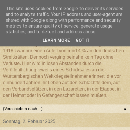
This site uses cookies from Google to deliver its services
Württembergischer
and to analyze traffic. Your IP address and user-agent are
shared with Google along with performance and security
metrics to ensure quality of service, generate usage
Weltkriegs-Blog
statistics, and to detect and address abuse.
LEARN MORE
GOT IT
Die Württembergische Armee hatte im Weltkrieg 1914 bis
1918 zwar nur einen Anteil von rund 4 % an den deutschen
Streitkräften. Dennoch verging beinahe kein Tag ohne
Verluste. Hier wird in losen Abständen durch die
Veröffentlichung jeweils eines Schicksales an die
Württembergischen Weltkriegsteilnehmer erinnert, die vor
einhundert Jahren ihr Leben auf den Schlachtfeldern, auf
den Verbandsplätzen, in den Lazaretten, in der Etappe, in
der Heimat oder in Gefangenschaft lassen mußten.
▼
Sonntag, 2. Februar 2025