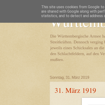
This site uses cookies from Google to d
are shared with Google along with perf
Württemb
statistics, and to detect and address 
Die Württembergische Armee hat
Streitkräften. Dennoch verging 
jeweils eines Schicksales an di
den Schlachtfeldern, auf den Ve
mußten.
Sonntag, 31. März 2019
31. März 1919