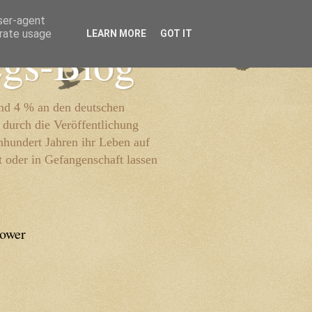
user-agent
erate usage
LEARN MORE
GOT IT
egs-Blog
und 4 % an den deutschen
 durch die Veröffentlichung
inhundert Jahren ihr Leben auf
t oder in Gefangenschaft lassen
lower