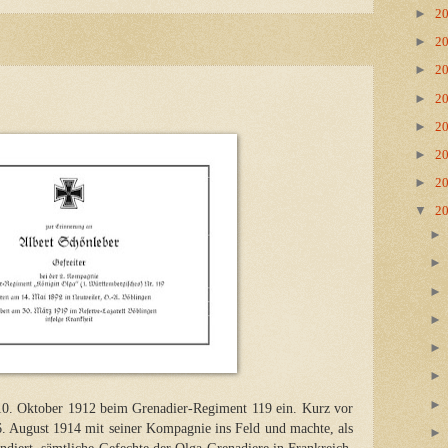
►
2
►
2
►
2
►
2
►
2
►
2
►
2
▼
2
 10. Oktober 1912 beim Grenadier-Regiment 119 ein. Kurz vor
6. August 1914 mit seiner Kompagnie ins Feld und machte, als