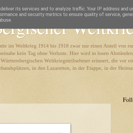
eliver its services and to analyze traffic. Your IP address and 
ormance and security metrics to ensure quality of service, gen
ergischer Weltkri
abuse.
te im Weltkrieg 1914 bis 1918 zwar nur einen Anteil von r
beinahe kein Tag ohne Verluste. Hier wird in losen Abständen
e Württembergischen Weltkriegsteilnehmer erinnert, die vor e
rbandsplätzen, in den Lazaretten, in der Etappe, in der Heima
Fol