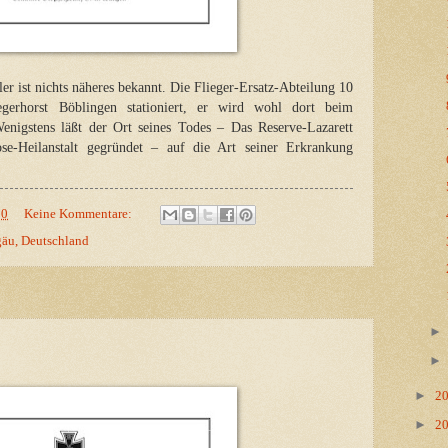
er ist nichts näheres bekannt. Die Flieger-Ersatz-Abteilung 10
erhorst Böblingen stationiert, er wird wohl dort beim
enigstens läßt der Ort seines Todes – Das Reserve-Lazarett
e-Heilanstalt gegründet – auf die Art seiner Erkrankung
00
Keine Kommentare:
gäu, Deutschland
►
2
►
2