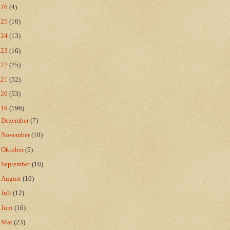
026
(4)
025
(10)
024
(13)
023
(16)
022
(25)
021
(52)
020
(53)
019
(196)
►
Dezember
(7)
►
November
(10)
►
Oktober
(5)
►
September
(10)
►
August
(10)
►
Juli
(12)
►
Juni
(16)
►
Mai
(23)