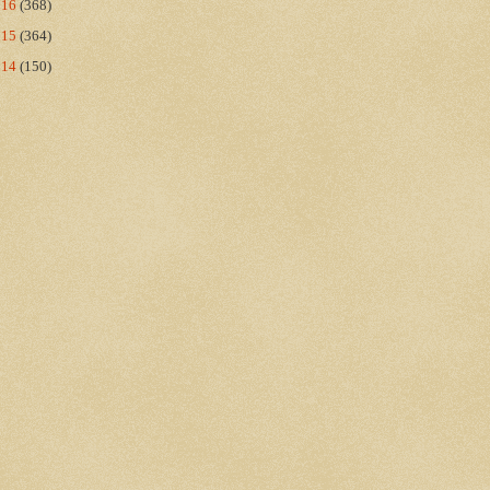
016
(368)
015
(364)
014
(150)