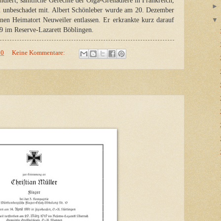
iert, sämtliche Gefechte der Olga-Grenadiere in Frankreich,
en unbeschadet mit. Albert Schönleber wurde am 20. Dezember
en Heimatort Neuweiler entlassen. Er erkrankte kurz darauf
9 im Reserve-Lazarett Böblingen.
00
Keine Kommentare: