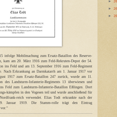
►
2
►
2
►
2
5 infolge Mobilmachung zum Ersatz-Bataillon des Reserve-
en, kam am 20. März 1916 zum Feld-Rekruten-Depot der 54.
ion ins Feld und am 13. September 1916 zum Feld-Regiment
me. Nach Erkrankung an Darmkatarrh am 1. Januar 1917 vor
ust 1917 zum Ersatz-Bataillon 247 zurück, wurde am 11.
on des Landsturm-Infanterie-Regiments 13 überwiesen und
ns Feld zum Landsturm-Infanterie-Bataillon Eßlingen. Dort
ungs-kämpfen in den Vogesen teil und wurde anschließend für
ordfrank-reich verwendet. Elias Todt erkrankte nach der
. Januar 1919. Die Stamm-rolle trägt den Eintrag
 vor.“