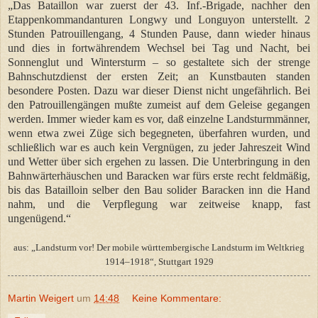
„Das Bataillon war zuerst der 43. Inf.-Brigade, nachher den
Etappenkommandanturen Longwy und Longuyon unterstellt. 2
Stunden Patrouillengang, 4 Stunden Pause, dann wieder hinaus
und dies in fortwährendem Wechsel bei Tag und Nacht, bei
Sonnenglut und Wintersturm – so gestaltete sich der strenge
Bahnschutzdienst der ersten Zeit; an Kunstbauten standen
besondere Posten. Dazu war dieser Dienst nicht ungefährlich. Bei
den Patrouillengängen mußte zumeist auf dem Geleise gegangen
werden. Immer wieder kam es vor, daß einzelne Landsturmmänner,
wenn etwa zwei Züge sich begegneten, überfahren wurden, und
schließlich war es auch kein Vergnügen, zu jeder Jahreszeit Wind
und Wetter über sich ergehen zu lassen. Die Unterbringung in den
Bahnwärterhäuschen und Baracken war fürs erste recht feldmäßig,
bis das Batailloin selber den Bau solider Baracken inn die Hand
nahm, und die Verpflegung war zeitweise knapp, fast
ungenügend.“
aus: „Landsturm vor! Der mobile württembergische Landsturm im Weltkrieg
1914–1918“, Stuttgart 1929
Martin Weigert
um
14:48
Keine Kommentare: