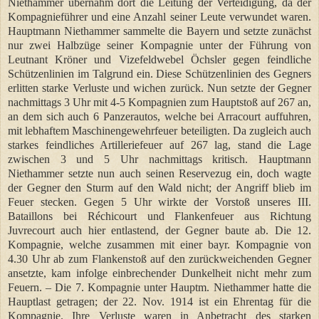
Niethammer übernahm dort die Leitung der Verteidigung, da der
Kompagnieführer und eine Anzahl seiner Leute verwundet waren.
Hauptmann Niethammer sammelte die Bayern und setzte zunächst
nur zwei Halbzüge seiner Kompagnie unter der Führung von
Leutnant Kröner und Vizefeldwebel Öchsler gegen feindliche
Schützenlinien im Talgrund ein. Diese Schützenlinien des Gegners
erlitten starke Verluste und wichen zurück. Nun setzte der Gegner
nachmittags 3 Uhr mit 4-5 Kompagnien zum Hauptstoß auf 267 an,
an dem sich auch 6 Panzerautos, welche bei Arracourt auffuhren,
mit lebhaftem Maschinengewehrfeuer beteiligten. Da zugleich auch
starkes feindliches Artilleriefeuer auf 267 lag, stand die Lage
zwischen 3 und 5 Uhr nachmittags kritisch. Hauptmann
Niethammer setzte nun auch seinen Reservezug ein, doch wagte
der Gegner den Sturm auf den Wald nicht; der Angriff blieb im
Feuer stecken. Gegen 5 Uhr wirkte der Vorstoß unseres III.
Bataillons bei Réchicourt und Flankenfeuer aus Richtung
Juvrecourt auch hier entlastend, der Gegner baute ab. Die 12.
Kompagnie, welche zusammen mit einer bayr. Kompagnie von
4.30 Uhr ab zum Flankenstoß auf den zurückweichenden Gegner
ansetzte, kam infolge einbrechender Dunkelheit nicht mehr zum
Feuern. – Die 7. Kompagnie unter Hauptm. Niethammer hatte die
Hauptlast getragen; der 22. Nov. 1914 ist ein Ehrentag für die
Kompagnie. Ihre Verluste waren in Anbetracht des starken