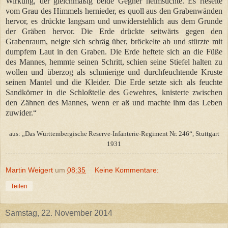
Wirkung, der gleichmäßig beide Gegner heimsuchte. Es rieselte
vom Grau des Himmels hernieder, es quoll aus den Grabenwänden
hervor, es drückte langsam und unwiderstehlich aus dem Grunde
der Gräben hervor. Die Erde drückte seitwärts gegen den
Grabenraum, neigte sich schräg über, bröckelte ab und stürzte mit
dumpfem Laut in den Graben. Die Erde heftete sich an die Füße
des Mannes, hemmte seinen Schritt, schien seine Stiefel halten zu
wollen und überzog als schmierige und durchfeuchtende Kruste
seinen Mantel und die Kleider. Die Erde setzte sich als feuchte
Sandkörner in die Schloßteile des Gewehres, knisterte zwischen
den Zähnen des Mannes, wenn er aß und machte ihm das Leben
zuwider.“
aus: „Das Württembergische Reserve-Infanterie-Regiment Nr. 246“, Stuttgart
1931
Martin Weigert
um
08:35
Keine Kommentare:
Teilen
Samstag, 22. November 2014