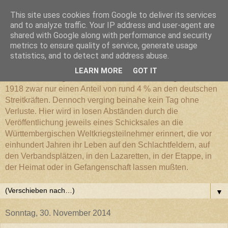
This site uses cookies from Google to deliver its services
Württembergischer
and to analyze traffic. Your IP address and user-agent are
shared with Google along with performance and security
metrics to ensure quality of service, generate usage
Weltkriegs-Blog
statistics, and to detect and address abuse.
LEARN MORE
GOT IT
Die Württembergische Armee hatte im Weltkrieg 1914 bis
1918 zwar nur einen Anteil von rund 4 % an den deutschen
Streitkräften. Dennoch verging beinahe kein Tag ohne
Verluste. Hier wird in losen Abständen durch die
Veröffentlichung jeweils eines Schicksales an die
Württembergischen Weltkriegsteilnehmer erinnert, die vor
einhundert Jahren ihr Leben auf den Schlachtfeldern, auf
den Verbandsplätzen, in den Lazaretten, in der Etappe, in
der Heimat oder in Gefangenschaft lassen mußten.
▼
Sonntag, 30. November 2014