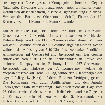
aus eingesetzt. Die eingesetzten Kompagnien nahmen den Gegner
(Infanterie, Kavallerie und Panzerautos) unter wirksames Feuer,
worauf sich dieser fluchtartig in seine Ausgangsstellung zurückzog.
Verluste des Bataillons: Oberleutnant Schall, Führer der 10.
Kompagnie, und 1 Mann tot, 9 Mann verwundet.
Ernster war die Lage bei Höhe 267 und am Grenzsattel.
Generalmajor v. Göz erhielt 12 Uhr mittags den Befehl, den
Defensivflügel von Höhe 300 bis Xanrey zu übernehmen. Morgens
war das I. Bataillon durch das II. Bataillon abgelöst worden. Schon
während der Ablösung von 7.40 Uhr ab setzte starkes feindliches
Artilleriefeuer auf Grenzsattel und Juvrecourt ein. Der Gegner
entwickelte von 9.30 Uhr ab Schützenlinien in Stärke von
mehreren Kompagnien in Richtung Höhe 267–Grenzsattel–
Juvrecourt. Ein Halbzug der 7. Kompagnie, welche als
Vorpostenreserve auf Höhe 300 lag, wurde der 5. Kompagnie des
bayr. Inf.-Reg. 14 (Parst) auf deren Bitte zur Verfügung gestellt.
Die Kompagnie war durch Artilleriefeuer und den Angriff
überlegener Kräfte hart bedrängt. Damit sich nicht die Lage vom
26. Oktober wiederhole, wurden auch die beiden anderen Züge der
7. Kompagnie (ein Halbzug war der 6. Kompagnie zur
Unterstützung zugeteilt) auf Höhe 267 eingesetzt. Hauptmann