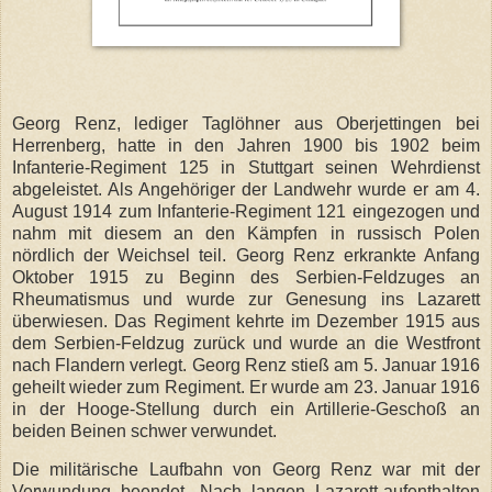
Georg Renz, lediger Taglöhner aus Oberjettingen bei
Herrenberg, hatte in den Jahren 1900 bis 1902 beim
Infanterie-Regiment 125 in Stuttgart seinen Wehrdienst
abgeleistet. Als Angehöriger der Landwehr wurde er am 4.
August 1914 zum Infanterie-Regiment 121 eingezogen und
nahm mit diesem an den Kämpfen in russisch Polen
nördlich der Weichsel teil. Georg Renz erkrankte Anfang
Oktober 1915 zu Beginn des Serbien-Feldzuges an
Rheumatismus und wurde zur Genesung ins Lazarett
überwiesen. Das Regiment kehrte im Dezember 1915 aus
dem Serbien-Feldzug zurück und wurde an die Westfront
nach Flandern verlegt. Georg Renz stieß am 5. Januar 1916
geheilt wieder zum Regiment. Er wurde am 23. Januar 1916
in der Hooge-Stellung durch ein Artillerie-Geschoß an
beiden Beinen schwer verwundet.
Die militärische Laufbahn von Georg Renz war mit der
Verwundung beendet. Nach langen Lazarett-aufenthalten