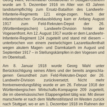
wurde am 5. Dezember 1916 im Alter von 43 Jahren
landsturmpflichtig zum Ersatz-Bataillon des Landwehr-
Infanterie-Regiments 121 einge-zogen. Nach der
infanteristischen Grundausbildung kam er Anfang August
1917 zum Feld-Rekruten-Depot der 26.
(Württembergischen) Landwehr-Division hinter der
Vogesenfront. Am 12. August 1917 wurde er dem Landwehr-
Infanterie-Regiment 124 zugeteilt und stand mit diesem –
unterbrochen von einem zweiwöchigen Lazarettaufenthalt
wegen akutem Magen- und Darmkatarrh im August und
September 1917 – in Stellungskämpfen in den Vogesen und
im Oberelsaß.
Am 8. Januar 1918 wurde Georg Wahl unter
Berücksichtigung seines Alters und der bereits angeschla-
genen Gesundheit zum Feld-Rekruten-Depot der 26.
Landwehr-Division zurückversetzt. Nicht mehr
frontverwendungsfähig wurde er am 26. Februar 1918 der
Württembergischen Wirtschafts-Kompagnie 209 zugeteilt,
die im oberelsässischen Etappengebiet tätig war. Mit dieser
marschierte er nach dem Waffenstillstand im Westen zurück
nach Stuttgart, wo er am 1. Dezember 1918 im Rahnen der