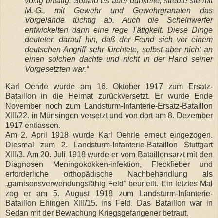
völlig untätig. Sobald es aber dunkelte, streute sie mit
M.-G., mit Gewehr und Gewehrgranaten das
Vorgelände tüchtig ab. Auch die Scheinwerfer
entwickelten dann eine rege Tätigkeit. Diese Dinge
deuteten darauf hin, daß der Feind sich vor einem
deutschen Angriff sehr fürchtete, selbst aber nicht an
einen solchen dachte und nicht in der Hand seiner
Vorgesetzten war.“
Karl Oehrle wurde am 16. Oktober 1917 zum Ersatz-
Bataillon in die Heimat zurückversetzt. Er wurde Ende
November noch zum Landsturm-Infanterie-Ersatz-Bataillon
XIII/22. in Münsingen versetzt und von dort am 8. Dezember
1917 entlassen.
Am 2. April 1918 wurde Karl Oehrle erneut eingezogen.
Diesmal zum 2. Landsturm-Infanterie-Bataillon Stuttgart
XIII/3. Am 20. Juli 1918 wurde er vom Bataillonsarzt mit den
Diagnosen Meningokokken-infektion, Fleckfieber und
erforderliche orthopädische Nachbehandlung als
„garnisonsverwendungsfähig Feld“ beurteilt. Ein letztes Mal
zog er am 5. August 1918 zum Landsturm-Infanterie-
Bataillon Ehingen XIII/15. ins Feld. Das Bataillon war in
Sedan mit der Bewachung Kriegsgefangener betraut.