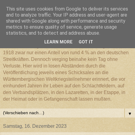
This site uses cookies from Google to deliver its services
Württembergischer
and to analyze traffic. Your IP address and user-agent are
shared with Google along with performance and security
metrics to ensure quality of service, generate usage
Weltkriegs-Blog
statistics, and to detect and address abuse.
LEARN MORE
GOT IT
Die Württembergische Armee hatte im Weltkrieg 1914 bis
1918 zwar nur einen Anteil von rund 4 % an den deutschen
Streitkräften. Dennoch verging beinahe kein Tag ohne
Verluste. Hier wird in losen Abständen durch die
Veröffentlichung jeweils eines Schicksales an die
Württembergischen Weltkriegsteilnehmer erinnert, die vor
einhundert Jahren ihr Leben auf den Schlachtfeldern, auf
den Verbandsplätzen, in den Lazaretten, in der Etappe, in
der Heimat oder in Gefangenschaft lassen mußten.
▼
Samstag, 16. Dezember 2023