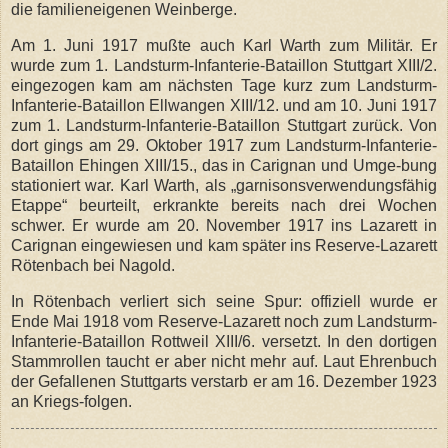
die familieneigenen Weinberge.
Am 1. Juni 1917 mußte auch Karl Warth zum Militär. Er
wurde zum 1. Landsturm-Infanterie-Bataillon Stuttgart XIII/2.
eingezogen kam am nächsten Tage kurz zum Landsturm-
Infanterie-Bataillon Ellwangen XIII/12. und am 10. Juni 1917
zum 1. Landsturm-Infanterie-Bataillon Stuttgart zurück. Von
dort gings am 29. Oktober 1917 zum Landsturm-Infanterie-
Bataillon Ehingen XIII/15., das in Carignan und Umge-bung
stationiert war. Karl Warth, als „garnisonsverwendungsfähig
Etappe“ beurteilt, erkrankte bereits nach drei Wochen
schwer. Er wurde am 20. November 1917 ins Lazarett in
Carignan eingewiesen und kam später ins Reserve-Lazarett
Rötenbach bei Nagold.
In Rötenbach verliert sich seine Spur: offiziell wurde er
Ende Mai 1918 vom Reserve-Lazarett noch zum Landsturm-
Infanterie-Bataillon Rottweil XIII/6. versetzt. In den dortigen
Stammrollen taucht er aber nicht mehr auf. Laut Ehrenbuch
der Gefallenen Stuttgarts verstarb er am 16. Dezember 1923
an Kriegs-folgen.