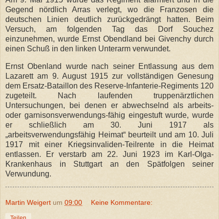
Gegend nördlich Arras verlegt, wo die Franzosen die
deutschen Linien deutlich zurückgedrängt hatten. Beim
Versuch, am folgenden Tag das Dorf Souchez
einzunehmen, wurde Ernst Obendland bei Givenchy durch
einen Schuß in den linken Unterarm verwundet.
Ernst Obenland wurde nach seiner Entlassung aus dem
Lazarett am 9. August 1915 zur vollständigen Genesung
dem Ersatz-Bataillon des Reserve-Infanterie-Regiments 120
zugeteilt. Nach laufenden truppenärztlichen
Untersuchungen, bei denen er abwechselnd als arbeits-
oder garnisonsverwendungs-fähig eingestuft wurde, wurde
er schließlich am 30. Juni 1917 als
„arbeitsverwendungsfähig Heimat“ beurteilt und am 10. Juli
1917 mit einer Kriegsinvaliden-Teilrente in die Heimat
entlassen. Er verstarb am 22. Juni 1923 im Karl-Olga-
Krankenhaus in Stuttgart an den Spätfolgen seiner
Verwundung.
Martin Weigert
um
09:00
Keine Kommentare:
Teilen