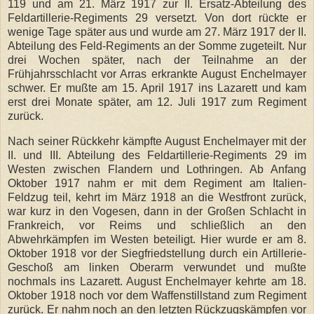
119 und am 21. März 1917 zur II. Ersatz-Abteilung des
Feldartillerie-Regiments 29 versetzt. Von dort rückte er
wenige Tage später aus und wurde am 27. März 1917 der II.
Abteilung des Feld-Regiments an der Somme zugeteilt. Nur
drei Wochen später, nach der Teilnahme an der
Frühjahrsschlacht vor Arras erkrankte August Enchelmayer
schwer. Er mußte am 15. April 1917 ins Lazarett und kam
erst drei Monate später, am 12. Juli 1917 zum Regiment
zurück.
Nach seiner Rückkehr kämpfte August Enchelmayer mit der
II. und III. Abteilung des Feldartillerie-Regiments 29 im
Westen zwischen Flandern und Lothringen. Ab Anfang
Oktober 1917 nahm er mit dem Regiment am Italien-
Feldzug teil, kehrt im März 1918 an die Westfront zurück,
war kurz in den Vogesen, dann in der Großen Schlacht in
Frankreich, vor Reims und schließlich an den
Abwehrkämpfen im Westen beteiligt. Hier wurde er am 8.
Oktober 1918 vor der Siegfriedstellung durch ein Artillerie-
Geschoß am linken Oberarm verwundet und mußte
nochmals ins Lazarett. August Enchelmayer kehrte am 18.
Oktober 1918 noch vor dem Waffenstillstand zum Regiment
zurück. Er nahm noch an den letzten Rückzugskämpfen vor