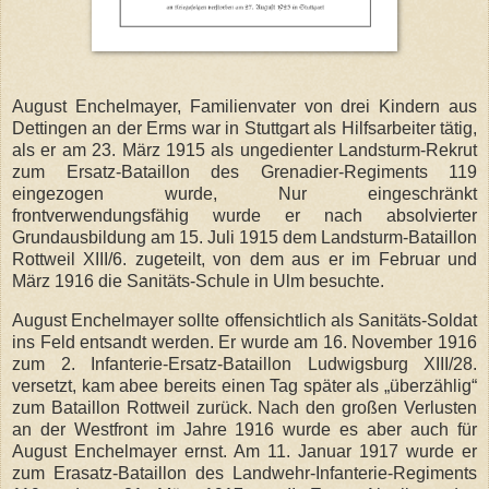
August Enchelmayer, Familienvater von drei Kindern aus
Dettingen an der Erms war in Stuttgart als Hilfsarbeiter tätig,
als er am 23. März 1915 als ungedienter Landsturm-Rekrut
zum Ersatz-Bataillon des Grenadier-Regiments 119
eingezogen wurde, Nur eingeschränkt
frontverwendungsfähig wurde er nach absolvierter
Grundausbildung am 15. Juli 1915 dem Landsturm-Bataillon
Rottweil XIII/6. zugeteilt, von dem aus er im Februar und
März 1916 die Sanitäts-Schule in Ulm besuchte.
August Enchelmayer sollte offensichtlich als Sanitäts-Soldat
ins Feld entsandt werden. Er wurde am 16. November 1916
zum 2. Infanterie-Ersatz-Bataillon Ludwigsburg XIII/28.
versetzt, kam abee bereits einen Tag später als „überzählig“
zum Bataillon Rottweil zurück. Nach den großen Verlusten
an der Westfront im Jahre 1916 wurde es aber auch für
August Enchelmayer ernst. Am 11. Januar 1917 wurde er
zum Erasatz-Bataillon des Landwehr-Infanterie-Regiments