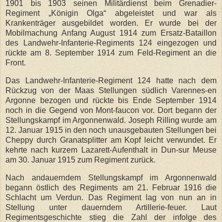
1901 bis 1903 seinen Militärdienst beim Grenadier-
Regiment „Königin Olga“ abgeleistet und war als
Krankenträger ausgebildet worden. Er wurde bei der
Mobilmachung Anfang August 1914 zum Ersatz-Bataillon
des Landwehr-Infanterie-Regiments 124 eingezogen und
rückte am 8. September 1914 zum Feld-Regiment an die
Front.
Das Landwehr-Infanterie-Regiment 124 hatte nach dem
Rückzug von der Maas Stellungen südlich Varennes-en
Argonne bezogen und rückte bis Ende September 1914
noch in die Gegend von Mont-faucon vor. Dort begann der
Stellungskampf im Argonnenwald. Joseph Rilling wurde am
12. Januar 1915 in den noch unausgebauten Stellungen bei
Cheppy durch Granatsplitter am Kopf leicht verwundet. Er
kehrte nach kurzem Lazarett-Aufenthalt in Dun-sur Meuse
am 30. Januar 1915 zum Regiment zurück.
Nach andauerndem Stellungskampf im Argonnenwald
begann östlich des Regiments am 21. Februar 1916 die
Schlacht um Verdun. Das Regiment lag von nun an in
Stellung unter dauerndem Artillerie-feuer. Laut
Regimentsgeschichte stieg die Zahl der infolge des