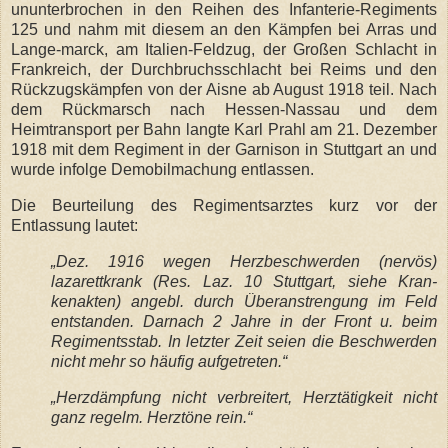
ununterbrochen in den Reihen des Infanterie-Regiments
125 und nahm mit diesem an den Kämpfen bei Arras und
Lange-marck, am Italien-Feldzug, der Großen Schlacht in
Frankreich, der Durchbruchsschlacht bei Reims und den
Rückzugskämpfen von der Aisne ab August 1918 teil. Nach
dem Rückmarsch nach Hessen-Nassau und dem
Heimtransport per Bahn langte Karl Prahl am 21. Dezember
1918 mit dem Regiment in der Garnison in Stuttgart an und
wurde infolge Demobilmachung entlassen.
Die Beurteilung des Regimentsarztes kurz vor der
Entlassung lautet:
„Dez. 1916 wegen Herzbeschwerden (nervös)
lazarettkrank (Res. Laz. 10 Stuttgart, siehe Kran-
kenakten) angebl. durch Überanstrengung im Feld
entstanden. Darnach 2 Jahre in der Front u. beim
Regimentsstab. In letzter Zeit seien die Beschwerden
nicht mehr so häufig aufgetreten.“
„Herzdämpfung nicht verbreitert, Herztätigkeit nicht
ganz regelm. Herztöne rein.“