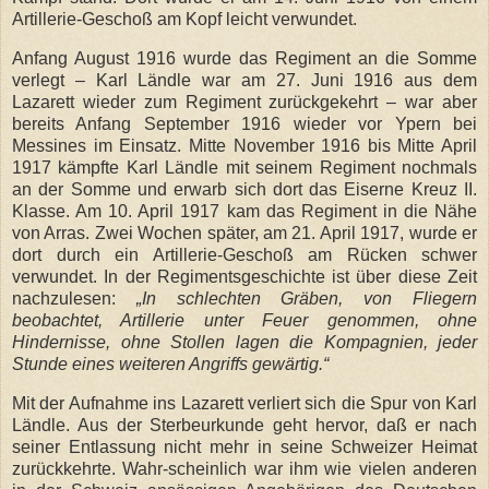
Artillerie-Geschoß am Kopf leicht verwundet.
Anfang August 1916 wurde das Regiment an die Somme
verlegt – Karl Ländle war am 27. Juni 1916 aus dem
Lazarett wieder zum Regiment zurückgekehrt – war aber
bereits Anfang September 1916 wieder vor Ypern bei
Messines im Einsatz. Mitte November 1916 bis Mitte April
1917 kämpfte Karl Ländle mit seinem Regiment nochmals
an der Somme und erwarb sich dort das Eiserne Kreuz II.
Klasse. Am 10. April 1917 kam das Regiment in die Nähe
von Arras. Zwei Wochen später, am 21. April 1917, wurde er
dort durch ein Artillerie-Geschoß am Rücken schwer
verwundet. In der Regimentsgeschichte ist über diese Zeit
nachzulesen:
„In schlechten Gräben, von Fliegern
beobachtet, Artillerie unter Feuer genommen, ohne
Hindernisse, ohne Stollen lagen die Kompagnien, jeder
Stunde eines weiteren Angriffs gewärtig.“
Mit der Aufnahme ins Lazarett verliert sich die Spur von Karl
Ländle. Aus der Sterbeurkunde geht hervor, daß er nach
seiner Entlassung nicht mehr in seine Schweizer Heimat
zurückkehrte. Wahr-scheinlich war ihm wie vielen anderen