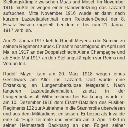
Stellungskämpfe zwischen Maas und Mosel. Im November
1916 mußte er wegen einer Handverletzung das Lazarett
aufsuchen. Mitte November 1916 wurde er dann nach
kurzem Lazarettaufenthalt dem Rekruten-Depot der 8.
Ersatz-Division zugeteilt, bei dem er bis zum 21. Januar
1917 verblieb.
Am 22. Januar 1917 kehrte Rudolf Meyer an die Somme zu
seinem Regiment zurück. Er nahm nachfolgend im April und
Mai an 1917 an der Doppelschlacht Aisne Champagne und
ab Ende Mai 1917 an den Stellungskämpfen vor Reims und
Verdun teil.
Rudolf Mayer kam am 20. März 1918 wegen eines
Geschwürs am After ins Lazarett. Dort wurde eine
Erkrankung an Lungentuberkulose festgestellt. Nach
längeren Lazarettaufenthalten, zuletzt in der
Lungenheilanstalt Wilhelmsheim bei Backnang, wurde er
am 10. Dezember 1918 dem Ersatz-Bataillon des Füsilier-
Regiments 122 zur Aufnahme in die Stammrolle überwiesen
und aus dem Militärdienst entlassen. Er bezog als Invalide
eine 50 %-ige Teilrente und verstarb am 3. April 1924 in
seiner Heimatstadt Backnang an den Folgen seiner