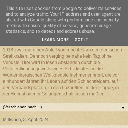
This site uses cookies from Google to deliver its services
Württembergischer
and to analyze traffic. Your IP address and user-agent are
shared with Google along with performance and security
metrics to ensure quality of service, generate usage
Weltkriegs-Blog
statistics, and to detect and address abuse.
LEARN MORE
GOT IT
Die Württembergische Armee hatte im Weltkrieg 1914 bis
1918 zwar nur einen Anteil von rund 4 % an den deutschen
Streitkräften. Dennoch verging beinahe kein Tag ohne
Verluste. Hier wird in losen Abständen durch die
Veröffentlichung jeweils eines Schicksales an die
Württembergischen Weltkriegsteilnehmer erinnert, die vor
einhundert Jahren ihr Leben auf den Schlachtfeldern, auf
den Verbandsplätzen, in den Lazaretten, in der Etappe, in
der Heimat oder in Gefangenschaft lassen mußten.
▼
Mittwoch, 3. April 2024