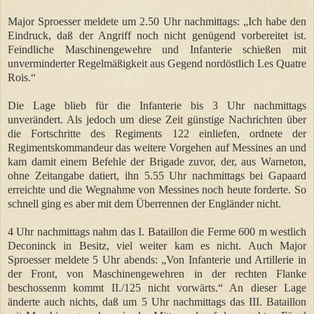
Major Sproesser meldete um 2.50 Uhr nachmittags: „Ich habe den
Eindruck, daß der Angriff noch nicht genügend vorbereitet ist.
Feindliche Maschinengewehre und Infanterie schießen mit
unverminderter Regelmäßigkeit aus Gegend nordöstlich Les Quatre
Rois.“
Die Lage blieb für die Infanterie bis 3 Uhr nachmittags
unverändert. Als jedoch um diese Zeit günstige Nachrichten über
die Fortschritte des Regiments 122 einliefen, ordnete der
Regimentskommandeur das weitere Vorgehen auf Messines an und
kam damit einem Befehle der Brigade zuvor, der, aus Warneton,
ohne Zeitangabe datiert, ihn 5.55 Uhr nachmittags bei Gapaard
erreichte und die Wegnahme von Messines noch heute forderte. So
schnell ging es aber mit dem Überrennen der Engländer nicht.
4 Uhr nachmittags nahm das I. Bataillon die Ferme 600 m westlich
Deconinck in Besitz, viel weiter kam es nicht. Auch Major
Sproesser meldete 5 Uhr abends: „Von Infanterie und Artillerie in
der Front, von Maschinengewehren in der rechten Flanke
beschossenm kommt II./125 nicht vorwärts.“ An dieser Lage
änderte auch nichts, daß um 5 Uhr nachmittags das III. Bataillon