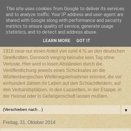
This site uses cookies from Google to deliver its services
Württembergischer
and to analyze traffic. Your IP address and user-agent are
shared with Google along with performance and security
metrics to ensure quality of service, generate usage
Weltkriegs-Blog
statistics, and to detect and address abuse.
LEARN MORE
GOT IT
Die Württembergische Armee hatte im Weltkrieg 1914 bis
1918 zwar nur einen Anteil von rund 4 % an den deutschen
Streitkräften. Dennoch verging beinahe kein Tag ohne
Verluste. Hier wird in losen Abständen durch die
Veröffentlichung jeweils eines Schicksales an die
Württembergischen Weltkriegsteilnehmer erinnert, die vor
einhundert Jahren ihr Leben auf den Schlachtfeldern, auf
den Verbandsplätzen, in den Lazaretten, in der Etappe, in
der Heimat oder in Gefangenschaft lassen mußten.
▼
Freitag, 31. Oktober 2014