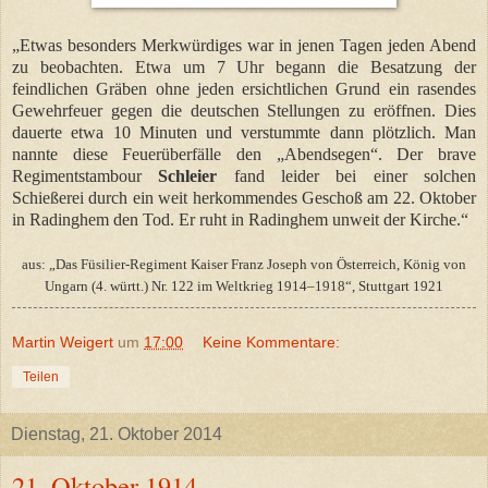
„Etwas besonders Merkwürdiges war in jenen Tagen jeden Abend
zu beobachten. Etwa um 7 Uhr begann die Besatzung der
feindlichen Gräben ohne jeden ersichtlichen Grund ein rasendes
Gewehrfeuer gegen die deutschen Stellungen zu eröffnen. Dies
dauerte etwa 10 Minuten und verstummte dann plötzlich. Man
nannte diese Feuerüberfälle den „Abendsegen“. Der brave
Regimentstambour
Schleier
fand leider bei einer solchen
Schießerei durch ein weit herkommendes Geschoß am 22. Oktober
in Radinghem den Tod. Er ruht in Radinghem unweit der Kirche.“
aus: „Das Füsilier-Regiment Kaiser Franz Joseph von Österreich, König von
Ungarn (4. württ.) Nr. 122 im Weltkrieg 1914–1918“, Stuttgart 1921
Martin Weigert
um
17:00
Keine Kommentare:
Teilen
Dienstag, 21. Oktober 2014
21. Oktober 1914