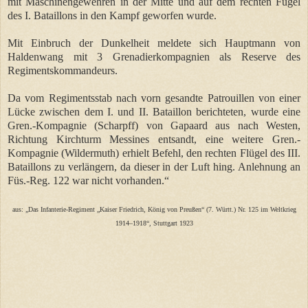
mit Maschinengewehren in der Mitte und auf dem rechten Fügel
des I. Bataillons in den Kampf geworfen wurde.
Mit Einbruch der Dunkelheit meldete sich Hauptmann von
Haldenwang mit 3 Grenadierkompagnien als Reserve des
Regimentskommandeurs.
Da vom Regimentsstab nach vorn gesandte Patrouillen von einer
Lücke zwischen dem I. und II. Bataillon berichteten, wurde eine
Gren.-Kompagnie (Scharpff) von Gapaard aus nach Westen,
Richtung Kirchturm Messines entsandt, eine weitere Gren.-
Kompagnie (Wildermuth) erhielt Befehl, den rechten Flügel des III.
Bataillons zu verlängern, da dieser in der Luft hing. Anlehnung an
Füs.-Reg. 122 war nicht vorhanden.“
aus: „Das Infanterie-Regiment „Kaiser Friedrich, König von Preußen“ (7. Württ.) Nr. 125 im Weltkrieg
1914–1918“, Stuttgart 1923