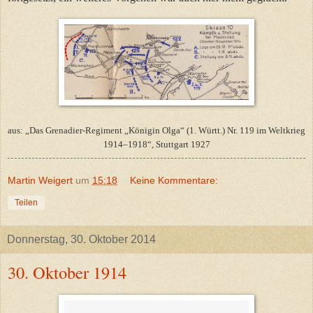
aus: „Das Grenadier-Regiment „Königin Olga“ (1. Württ.) Nr. 119 im Weltkrieg
1914–1918“, Stuttgart 1927
Martin Weigert
um
15:18
Keine Kommentare:
Teilen
Donnerstag, 30. Oktober 2014
30. Oktober 1914