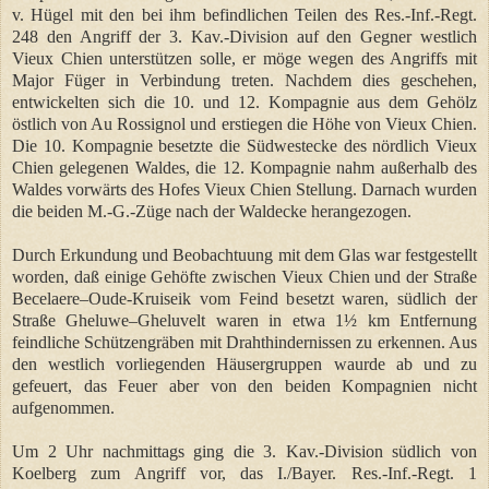
v. Hügel mit den bei ihm befindlichen Teilen des Res.-Inf.-Regt.
248 den Angriff der 3. Kav.-Division auf den Gegner westlich
Vieux Chien unterstützen solle, er möge wegen des Angriffs mit
Major Füger in Verbindung treten. Nachdem dies geschehen,
entwickelten sich die 10. und 12. Kompagnie aus dem Gehölz
östlich von Au Rossignol und erstiegen die Höhe von Vieux Chien.
Die 10. Kompagnie besetzte die Südwestecke des nördlich Vieux
Chien gelegenen Waldes, die 12. Kompagnie nahm außerhalb des
Waldes vorwärts des Hofes Vieux Chien Stellung. Darnach wurden
die beiden M.-G.-Züge nach der Waldecke herangezogen.
Durch Erkundung und Beobachtuung mit dem Glas war festgestellt
worden, daß einige Gehöfte zwischen Vieux Chien und der Straße
Becelaere–Oude-Kruiseik vom Feind besetzt waren, südlich der
Straße Gheluwe–Gheluvelt waren in etwa 1½ km Entfernung
feindliche Schützengräben mit Drahthindernissen zu erkennen. Aus
den westlich vorliegenden Häusergruppen waurde ab und zu
gefeuert, das Feuer aber von den beiden Kompagnien nicht
aufgenommen.
Um 2 Uhr nachmittags ging die 3. Kav.-Division südlich von
Koelberg zum Angriff vor, das I./Bayer. Res.-Inf.-Regt. 1