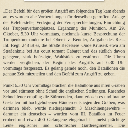
„Der Befehl für den großen Angriff am folgenden Tag kam abends
an; es wurden alle Vorbereitungen für denselben getroffen: Anlage
der Befehlsstelle, Verlegung der Fernsprechleitungen, Einrichtung
des Truppenverbandplatzes, Ergänzung der Munition. Am 29.
Oktober, 5.30 Uhr vormittags, nochmals kurze Besprechung der
Truppenkommandeure bei Oberst v. Bendler, Aufgabe des Res.-
Inf.-Regt. 248 ist es, die Straße Becelaere–Oude Kruiseik etwa am
Straßenknie bei Au court tornant Cabaret und das südlich davon
gelegene, stark befestigte, Waldstück zu erstürmen. Die Uhren
werden verglichen, der Beginn des Angriffs auf 6.30 Uhr
vormittags festgesetzt. Es gelang gerade noch, den Bataillonen die
genaue Zeit mitzuteilen und den Befehl zum Angriff zu geben.
Punkt 6.30 Uhr vormittags brachen die Bataillone aus ihren Gräben
vor und stürmten ohne Schuß die englischen Stellungen. Rasendes
Schnellfeuer empfing die Stürmenden, dann erlosch es und braune
Gestalten mit hochgehobenen Händen entstiegen den Gräben; was
darinnen blieb, wurde niedergemacht. 3 Maschinengewehre –
darunter ein deutsches – wurden vom III. Bataillon im Feuer
erobert und etwa 400 Gefangene eingebracht – meist prächtige
Leute englischer und schottischer Garderegimenter. Die