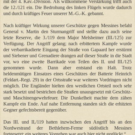
mit der 4. Kav.-Division. Als willkommene Verstärkung trifft auch
die 12./121 ein. Die Bedrohung des linken Flügels wurde dadurch
und durch kräftiges Feuer unserer M.-G.-K. gebannt.
Nach kräftiger Wirkung unserer Geschütze gegen Messines befahl
General v. Martin den Sturmangriff und stellte dazu auch seine
letzte Reserve, die 3./119 dem Major Melsheimer (III./125) zur
Verfügung. Der Angriff gelang; nach erbittertem Kampfe wurde
der verbarrikadierte Eingang der Straße von Gapaard her erstürmt
und Siebener und Grenadiere drangen auf dieser Straße in die Stadt
vor, wo eine zweite Barrikade von Teilen des II. und III./125
genommen wurde. Dann aber entstand ein Halt. Trotz
heldenmütigen Einsatzes eines Geschützes der Batterie Heinrich
(Feldart.-Regt. 29) in der Ortsstraße war weiteres Vordringen nicht
möglich. Die Engländer hielten den westlichen Ortsteil noch sehr
stark besetzt und bestrichen die Straßen unausgesetzt mit Geschütz-
und Maschinengewehrfeuer. Die Dunkelheit machte dem zähen
Kampfe ein Ende. Auf nahe Entfernung standen sich die erhitzten
Gegner gefechtsbereit gegenüber.
Das III. und II,/119 hatten inzwischen den Angriff bis an den
Nordwestrand der Bethlehem-Ferme südöstlich Messines
fortgesetzt; ein weiteres Vorgehen war auch hier nicht geglückt.“