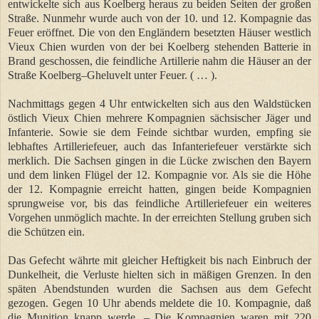
entwickelte sich aus Koelberg heraus zu beiden Seiten der großen
Straße. Nunmehr wurde auch von der 10. und 12. Kompagnie das
Feuer eröffnet. Die von den Engländern besetzten Häuser westlich
Vieux Chien wurden von der bei Koelberg stehenden Batterie in
Brand geschossen, die feindliche Artillerie nahm die Häuser an der
Straße Koelberg–Gheluvelt unter Feuer. ( … ).
Nachmittags gegen 4 Uhr entwickelten sich aus den Waldstücken
östlich Vieux Chien mehrere Kompagnien sächsischer Jäger und
Infanterie. Sowie sie dem Feinde sichtbar wurden, empfing sie
lebhaftes Artilleriefeuer, auch das Infanteriefeuer verstärkte sich
merklich. Die Sachsen gingen in die Lücke zwischen den Bayern
und dem linken Flügel der 12. Kompagnie vor. Als sie die Höhe
der 12. Kompagnie erreicht hatten, gingen beide Kompagnien
sprungweise vor, bis das feindliche Artilleriefeuer ein weiteres
Vorgehen unmöglich machte. In der erreichten Stellung gruben sich
die Schützen ein.
Das Gefecht währte mit gleicher Heftigkeit bis nach Einbruch der
Dunkelheit, die Verluste hielten sich in mäßigen Grenzen. In den
späten Abendstunden wurden die Sachsen aus dem Gefecht
gezogen. Gegen 10 Uhr abends meldete die 10. Kompagnie, daß
die Munition knapp werde. – Die Kompagnien waren mit 220