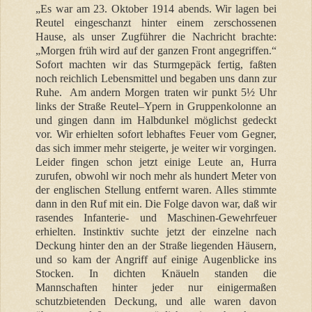
„Es war am 23. Oktober 1914 abends. Wir lagen bei
Reutel eingeschanzt hinter einem zerschossenen
Hause, als unser Zugführer die Nachricht brachte:
„Morgen früh wird auf der ganzen Front angegriffen.“
Sofort machten wir das Sturmgepäck fertig, faßten
noch reichlich Lebensmittel und begaben uns dann zur
Ruhe.
Am andern Morgen traten wir punkt 5½ Uhr
links der Straße Reutel–Ypern in Gruppenkolonne an
und gingen dann im Halbdunkel möglichst gedeckt
vor. Wir erhielten sofort lebhaftes Feuer vom Gegner,
das sich immer mehr steigerte, je weiter wir vorgingen.
Leider fingen schon jetzt einige Leute an, Hurra
zurufen, obwohl wir noch mehr als hundert Meter von
der englischen Stellung entfernt waren. Alles stimmte
dann in den Ruf mit ein. Die Folge davon war, daß wir
rasendes Infanterie- und Maschinen-Gewehrfeuer
erhielten. Instinktiv suchte jetzt der einzelne nach
Deckung hinter den an der Straße liegenden Häusern,
und so kam der Angriff auf einige Augenblicke ins
Stocken. In dichten Knäueln standen die
Mannschaften hinter jeder nur einigermaßen
schutzbietenden Deckung, und alle waren davon