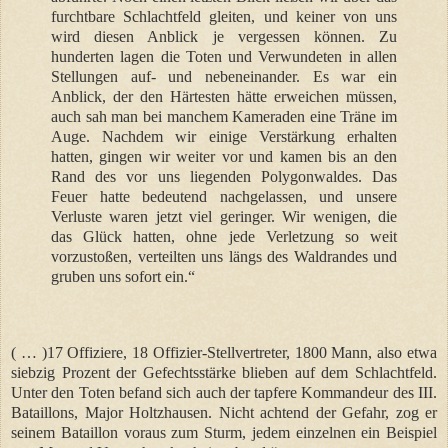
furchtbare Schlachtfeld gleiten, und keiner von uns
wird diesen Anblick je vergessen können. Zu
hunderten lagen die Toten und Verwundeten in allen
Stellungen auf- und nebeneinander. Es war ein
Anblick, der den Härtesten hätte erweichen müssen,
auch sah man bei manchem Kameraden eine Träne im
Auge. Nachdem wir einige Verstärkung erhalten
hatten, gingen wir weiter vor und kamen bis an den
Rand des vor uns liegenden Polygonwaldes. Das
Feuer hatte bedeutend nachgelassen, und unsere
Verluste waren jetzt viel geringer. Wir wenigen, die
das Glück hatten, ohne jede Verletzung so weit
vorzustoßen, verteilten uns längs des Waldrandes und
gruben uns sofort ein.“
( … )17 Offiziere, 18 Offizier-Stellvertreter, 1800 Mann, also etwa
siebzig Prozent der Gefechtsstärke blieben auf dem Schlachtfeld.
Unter den Toten befand sich auch der tapfere Kommandeur des III.
Bataillons, Major Holtzhausen. Nicht achtend der Gefahr, zog er
seinem Bataillon voraus zum Sturm, jedem einzelnen ein Beispiel