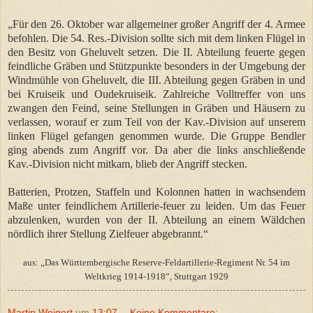
„Für den 26. Oktober war allgemeiner großer Angriff der 4. Armee
befohlen. Die 54. Res.-Division sollte sich mit dem linken Flügel in
den Besitz von Gheluvelt setzen. Die II. Abteilung feuerte gegen
feindliche Gräben und Stützpunkte besonders in der Umgebung der
Windmühle von Gheluvelt, die III. Abteilung gegen Gräben in und
bei Kruiseik und Oudekruiseik. Zahlreiche Volltreffer von uns
zwangen den Feind, seine Stellungen in Gräben und Häusern zu
verlassen, worauf er zum Teil von der Kav.-Division auf unserem
linken Flügel gefangen genommen wurde. Die Gruppe Bendler
ging abends zum Angriff vor. Da aber die links anschließende
Kav.-Division nicht mitkam, blieb der Angriff stecken.
Batterien, Protzen, Staffeln und Kolonnen hatten in wachsendem
Maße unter feindlichem Artillerie-feuer zu leiden. Um das Feuer
abzulenken, wurden von der II. Abteilung an einem Wäldchen
nördlich ihrer Stellung Zielfeuer abgebrannt.“
aus: „Das Württembergische Reserve-Feldartillerie-Regiment Nr. 54 im
Weltkrieg 1914-1918“, Stuttgart 1929
Martin Weigert
um
13:07
Keine Kommentare: