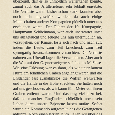
überzeugt, daß es so unmöglich weitergehen konnte,
zumal auch das Artilleriefeuer sehr lebhaft einsetzte.
Die Verluste waren bisher schon stark, konnten aber
noch nicht abgeschätzt werden, da auch einige
Mannschaften anderer Kompagnien plötzlich unter uns
erschienen waren. Der Führer der 10. Kompagnie,
Hauptmann Schließmann, war auch unerwartet unter
uns aufgetaucht und feuerte uns nun unermüdlich an,
vorzugehen. der Knäuel löste sich nach und nach auf,
indem die Leute, zum Teil kriechend, zum Teil
sprungartig heranzukommen versuchten. Die Verluste
nahmen zu. Überall lagen die Verwundeten. Aber auch
die Wut auf den Gegner steigerte sich bis ins Maßlose.
Wie eine Erlösung war es dann, als wir unter lautem
Hurra am feindlichen Graben angelangt waren und die
Engländer fast ausnahmslos die Waffen wegwarfen
und die Hände in die Höhe streckten. Sie hatten noch
auf uns geschossen, als wir kaum fünf Meter vor ihrem
Graben entfernt waren. Und das trug viel dazu bei,
daß so mancher Engländer schließlich noch sein
Leben durch unsere Bajonette lassen mußte. Sofort
wurde ein Kommando aufgestellt, das die Gefangenen
abführte. Noch einen letzten Blick ließen wir über das