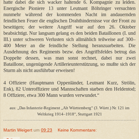
hatte dabei die sich wacker haltende 6. Kompagnie zu leiden.
Energische Pioniere 13 unter Leutnant Böhringer versuchten
nunmehr während der kommenden Nacht im andauernden
feindlichen Feuer die englischen Drahthindernisse vor der Front zu
beseitigen; der weitere Angriff war auf den 26. Oktober
beabsichtigt. Nur langsam gelang es den beiden Bataillonen (I. und
III.) unter schweren Verlusten sich allmählich teilweise auf 300–
400 Meter an die feindliche Stellung heranzuarbeiten. Die
Ausdehnung des Regiments bezw. des Angriffsfeldes betrug das
Doppelte dessen, was man sonst rechnet, dabei nur zwei
Bataillone, ungenügende Artillerieunterstützung, so mußte sich der
Sturm als nicht ausführbar erweisen!
4 Offiziere (Hauptmann Oppenländer, Leutnant Kurz, Strölin,
Enk), 82 Unteroffiziere und Mannschaften starben den Heldentod;
8 Offiziere, etwa 300 Mann wurden verwundet.“
aus: „Das Infanterie-Regiment „Alt Württemberg“ (3. Württ.) Nr. 121 im
Weltkrieg 1914–1918“, Stuttgart 1921
Martin Weigert
um
09:23
Keine Kommentare: