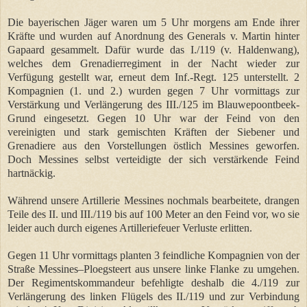
Die bayerischen Jäger waren um 5 Uhr morgens am Ende ihrer
Kräfte und wurden auf Anordnung des Generals v. Martin hinter
Gapaard gesammelt. Dafür wurde das I./119 (v. Haldenwang),
welches dem Grenadierregiment in der Nacht wieder zur
Verfügung gestellt war, erneut dem Inf.-Regt. 125 unterstellt. 2
Kompagnien (1. und 2.) wurden gegen 7 Uhr vormittags zur
Verstärkung und Verlängerung des III./125 im Blauwepoontbeek-
Grund eingesetzt. Gegen 10 Uhr war der Feind von den
vereinigten und stark gemischten Kräften der Siebener und
Grenadiere aus den Vorstellungen östlich Messines geworfen.
Doch Messines selbst verteidigte der sich verstärkende Feind
hartnäckig.
Während unsere Artillerie Messines nochmals bearbeitete, drangen
Teile des II. und III./119 bis auf 100 Meter an den Feind vor, wo sie
leider auch durch eigenes Artilleriefeuer Verluste erlitten.
Gegen 11 Uhr vormittags planten 3 feindliche Kompagnien von der
Straße Messines–Ploegsteert aus unsere linke Flanke zu umgehen.
Der Regimentskommandeur befehligte deshalb die 4./119 zur
Verlängerung des linken Flügels des II./119 und zur Verbindung