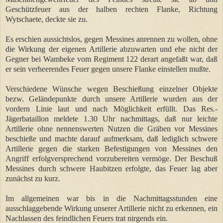
Geschützfeuer aus der halben rechten Flanke, Richtung
Wytschaete, deckte sie zu.
Es erschien aussichtslos, gegen Messines anrennen zu wollen, ohne
die Wirkung der eigenen Artillerie abzuwarten und ehe nicht der
Gegner bei Wambeke vom Regiment 122 derart angefaßt war, daß
er sein verheerendes Feuer gegen unsere Flanke einstellen mußte.
Verschiedene Wünsche wegen Beschießung einzelner Objekte
bezw. Geländepunkte durch unsere Artillerie wurden aus der
vordern Linie laut und nach Möglichkeit erfüllt. Das Res.-
Jägerbataillon meldete 1.30 Uhr nachmittags, daß nur leichte
Artillerie ohne nennenswerten Nutzen die Gräben vor Messines
beschieße und machte darauf aufmerksam, daß lediglich schwere
Artillerie gegen die starken Befestigungen von Messines den
Angriff erfolgversprechend vorzubereiten vermöge. Der Beschuß
Messines durch schwere Haubitzen erfolgte, das Feuer lag aber
zunächst zu kurz.
Im allgemeinen war bis in die Nachmittagsstunden eine
ausschlaggebende Wirkung unserer Artillerie nicht zu erkennen, ein
Nachlassen des feindlichen Feuers trat nirgends ein.