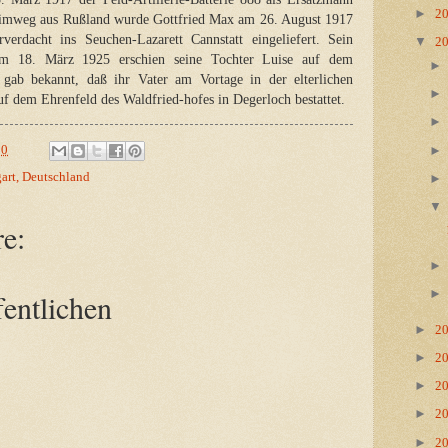
►
2
Heimweg aus Rußland wurde Gottfried Max am 26. August 1917
erdacht ins Seuchen-Lazarett Cannstatt eingeliefert. Sein
▼
2
. Am 18. März 1925 erschien seine Tochter Luise auf dem
 gab bekannt, daß ihr Vater am Vortage in der elterlichen
 dem Ehrenfeld des Waldfried-hofes in Degerloch bestattet.
00
gart, Deutschland
e:
entlichen
►
2
►
2
►
2
►
2
►
2