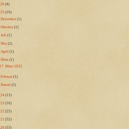
026
(4)
025
(10)
►
Dezember
(1)
►
Oktober
(1)
►
Juli
(1)
►
Mai
(2)
►
April
(1)
▼
März
(1)
17. März 1925
►
Februar
(1)
►
Januar
(2)
024
(13)
023
(16)
022
(25)
021
(52)
020
(53)