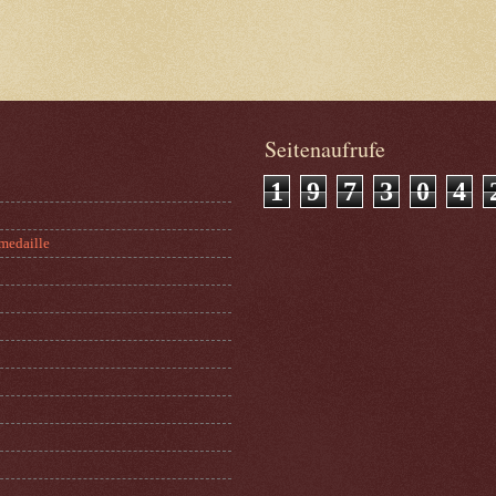
Seitenaufrufe
1
9
7
3
0
4
medaille