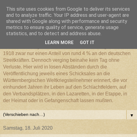
This site uses cookies from Google to deliver its services
Württembergischer
and to analyze traffic. Your IP address and user-agent are
shared with Google along with performance and security
metrics to ensure quality of service, generate usage
Weltkriegs-Blog
statistics, and to detect and address abuse.
LEARN MORE
GOT IT
Die Württembergische Armee hatte im Weltkrieg 1914 bis
1918 zwar nur einen Anteil von rund 4 % an den deutschen
Streitkräften. Dennoch verging beinahe kein Tag ohne
Verluste. Hier wird in losen Abständen durch die
Veröffentlichung jeweils eines Schicksales an die
Württembergischen Weltkriegsteilnehmer erinnert, die vor
einhundert Jahren ihr Leben auf den Schlachtfeldern, auf
den Verbandsplätzen, in den Lazaretten, in der Etappe, in
der Heimat oder in Gefangenschaft lassen mußten.
▼
Samstag, 18. Juli 2020