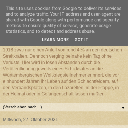
This site uses cookies from Google to deliver its services
Württembergischer
and to analyze traffic. Your IP address and user-agent are
shared with Google along with performance and security
metrics to ensure quality of service, generate usage
Weltkriegs-Blog
statistics, and to detect and address abuse.
LEARN MORE
GOT IT
Die Württembergische Armee hatte im Weltkrieg 1914 bis
1918 zwar nur einen Anteil von rund 4 % an den deutschen
Streitkräften. Dennoch verging beinahe kein Tag ohne
Verluste. Hier wird in losen Abständen durch die
Veröffentlichung jeweils eines Schicksales an die
Württembergischen Weltkriegsteilnehmer erinnert, die vor
einhundert Jahren ihr Leben auf den Schlachtfeldern, auf
den Verbandsplätzen, in den Lazaretten, in der Etappe, in
der Heimat oder in Gefangenschaft lassen mußten.
▼
Mittwoch, 27. Oktober 2021