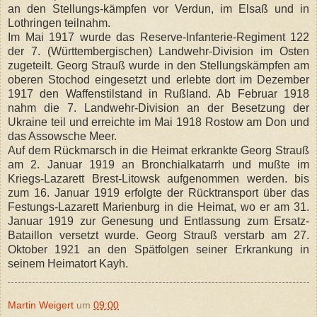
an den Stellungs-kämpfen vor Verdun, im Elsaß und in
Lothringen teilnahm.
Im Mai 1917 wurde das Reserve-Infanterie-Regiment 122
der 7. (Württembergischen) Landwehr-Division im Osten
zugeteilt. Georg Strauß wurde in den Stellungskämpfen am
oberen Stochod eingesetzt und erlebte dort im Dezember
1917 den Waffenstilstand in Rußland. Ab Februar 1918
nahm die 7. Landwehr-Division an der Besetzung der
Ukraine teil und erreichte im Mai 1918 Rostow am Don und
das Assowsche Meer.
Auf dem Rückmarsch in die Heimat erkrankte Georg Strauß
am 2. Januar 1919 an Bronchialkatarrh und mußte im
Kriegs-Lazarett Brest-Litowsk aufgenommen werden. bis
zum 16. Januar 1919 erfolgte der Rücktransport über das
Festungs-Lazarett Marienburg in die Heimat, wo er am 31.
Januar 1919 zur Genesung und Entlassung zum Ersatz-
Bataillon versetzt wurde. Georg Strauß verstarb am 27.
Oktober 1921 an den Spätfolgen seiner Erkrankung in
seinem Heimatort Kayh.
Martin Weigert
um
09:00