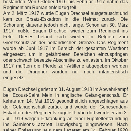
bestanden. Von Oktober 1916 bis Februar 1917 nahm das
Regiment am Rumänienfeldzug teil.
Am 2. März 1917 wurde Eugen Drechsel ausgetauscht und
kam zur Ersatz-Eskadron in die Heimat zurück. Die
Schonung dauerte jedoch nicht lange. Schon am 30. März
1917 mußte Eugen Drechsel wieder zum Regiment ins
Feld. Dieses befand sich wieder in Belgien zum
Grenzschutz an der holländischen Grenze. Das Regiment
wurde ab Juni 1917 im Bereich der gesamten Westfront
eingesetzt, um in gefährdeten Bereichen einzuspringen
oder schwach besetzte Abschnitte zu entlasten. Im Oktober
1917 mußten die Pferde zur Artillerie abgegeben werden
und die Dragoner wurden nur noch infanteristisch
eingesetzt.
Eugen Drechsel geriet am 31. August 1918 im Abwehrkampf
bei Ecoust-Saint Mein in englische Gefan-genschaft. Er
kehrte am 14. Mai 1919 gesundheitlich angeschlagen aus
der Gefangenschaft zurück und wurde der Genesenden-
Eskadron des Regiments zugeteilt. Von dort wurde er am 3.
Juli 1919 wegen Erkrankung an einer Rippfellentzündung
ins Garnisons-Lazarett Ludwigsburg eingewiesen. Nach
seiner Entlassung aus dem Lazarett am 14. Februar 1920