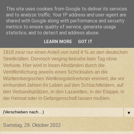
This site uses cookies from Google to deliver its services
Württembergischer
and to analyze traffic. Your IP address and user-agent are
shared with Google along with performance and security
metrics to ensure quality of service, generate usage
Weltkriegs-Blog
statistics, and to detect and address abuse.
LEARN MORE
GOT IT
Die Württembergische Armee hatte im Weltkrieg 1914 bis
1918 zwar nur einen Anteil von rund 4 % an den deutschen
Streitkräften. Dennoch verging beinahe kein Tag ohne
Verluste. Hier wird in losen Abständen durch die
Veröffentlichung jeweils eines Schicksales an die
Württembergischen Weltkriegsteilnehmer erinnert, die vor
einhundert Jahren ihr Leben auf den Schlachtfeldern, auf
den Verbandsplätzen, in den Lazaretten, in der Etappe, in
der Heimat oder in Gefangenschaft lassen mußten.
▼
Samstag, 29. Oktober 2022