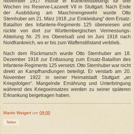
November 1917 mußte er krankheitsbedingt für drei
Wochen ins Reserve-Lazarett VII in Stuttgart. Nach Ende
der Ausbildung am Maschinengewehr wurde Otto
Sternhuber am 21. März 1918 „zur Einkleidung“ dem Ersatz-
Bataillon des Infanterie-Regiments 125 überwiesen und
rückte von dort zur Württembergischen Vermessungs-
Abteilung Nr. 25 ins Oberelsaß und im Juni 1918 nach
Nordfrankreich, wo er bis zum Waffenstillstand verblieb.
Nach dem Rückmarsch wurde Otto Sternhuber am 18.
Dezember 1918 zur Entlassung zum Ersatz-Bataillon des
Infanterie-Regiments 125 versetzt. Otto Sternhuber war nicht
direkt an Kampfhandlungen beteiligt. Er verstarb am 20.
November 1922 in seiner Heimatstadt Stuttgart „an
Kriegsfolgen“. Mangelnde Ernährung und Unterbringung
während des Kriegseinsatzes werden zu seiner späteren
Erkrankung beigetragen haben.
Martin Weigert
um
09:00
Teilen