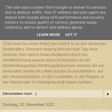
This site uses cookies from Google to deliver its services
Württembergischer
and to analyze traffic. Your IP address and user-agent are
shared with Google along with performance and security
metrics to ensure quality of service, generate usage
Weltkriegs-Blog
statistics, and to detect and address abuse.
LEARN MORE
GOT IT
Die Württembergische Armee hatte im Weltkrieg 1914 bis
1918 zwar nur einen Anteil von rund 4 % an den deutschen
Streitkräften. Dennoch verging beinahe kein Tag ohne
Verluste. Hier wird in losen Abständen durch die
Veröffentlichung jeweils eines Schicksales an die
Württembergischen Weltkriegsteilnehmer erinnert, die vor
einhundert Jahren ihr Leben auf den Schlachtfeldern, auf
den Verbandsplätzen, in den Lazaretten, in der Etappe, in
der Heimat oder in Gefangenschaft lassen mußten.
▼
Sonntag, 20. November 2022