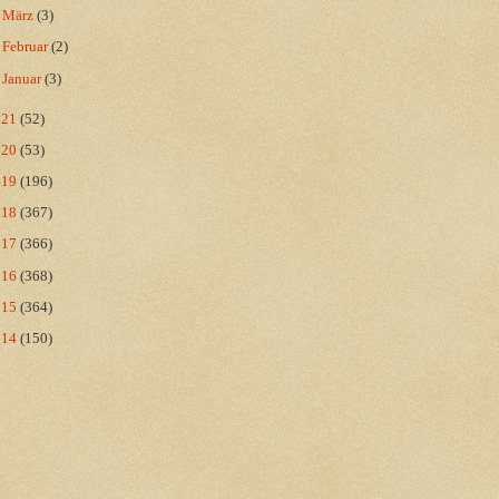
►
März
(3)
►
Februar
(2)
►
Januar
(3)
021
(52)
020
(53)
019
(196)
018
(367)
017
(366)
016
(368)
015
(364)
014
(150)