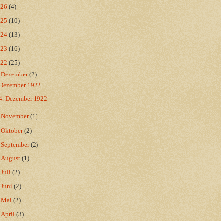
026
(4)
025
(10)
024
(13)
023
(16)
022
(25)
▼
Dezember
(2)
Dezember 1922
4. Dezember 1922
►
November
(1)
►
Oktober
(2)
►
September
(2)
►
August
(1)
►
Juli
(2)
►
Juni
(2)
►
Mai
(2)
►
April
(3)