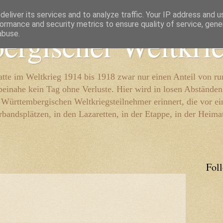
eliver its services and to analyze traffic. Your IP address and 
ormance and security metrics to ensure quality of service, gen
ergischer Weltkri
abuse.
te im Weltkrieg 1914 bis 1918 zwar nur einen Anteil von r
beinahe kein Tag ohne Verluste. Hier wird in losen Abständen
e Württembergischen Weltkriegsteilnehmer erinnert, die vor e
rbandsplätzen, in den Lazaretten, in der Etappe, in der Heima
Fol