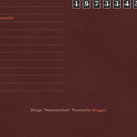
1
9
7
3
3
4
medaille
Design "Wasserzeichen". Powered by
Blogger
.