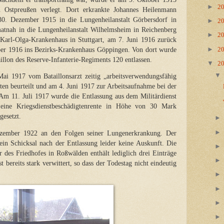
►
2
n Ostpreußen verlegt. Dort erkrankte Johannes Heilenmann
. Dezember 1915 in die Lungenheilanstalt Görbersdorf in
►
2
atnah in die Lungenheilanstalt Wilhelmsheim in Reichenberg
►
2
Karl-Olga-Krankenhaus in Stuttgart, am 7. Juni 1916 zurück
►
r 1916 ins Bezirks-Krankenhaus Göppingen. Von dort wurde
2
illon des Reserve-Infanterie-Regiments 120 entlassen.
▼
2
i 1917 vom Bataillonsarzt zeitig „arbeitsverwendungsfähig
en beurteilt und am 4. Juni 1917 zur Arbeitsaufnahme bei der
 Am 11. Juli 1917 wurde die Entlassung aus dem Militärdienst
 eine Kriegsdienstbeschädigtenrente in Höhe von 30 Mark
gesetzt.
ezember 1922 an den Folgen seiner Lungenerkrankung. Der
ein Schicksal nach der Entlassung leider keine Auskunft. Die
r des Friedhofes in Roßwälden enthält lediglich drei Einträge
 bereits stark verwittert, so dass der Todestag nicht eindeutig