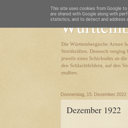
This site uses cookies from Google to d
are shared with Google along with perf
Württemb
statistics, and to detect and address 
Die Württembergische Armee hat
Streitkräften. Dennoch verging 
jeweils eines Schicksales an di
den Schlachtfeldern, auf den Ve
mußten.
Donnerstag, 15. Dezember 2022
Dezember 1922