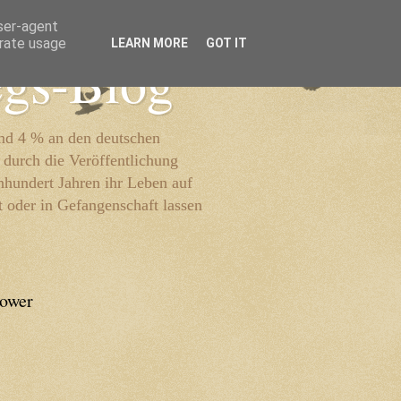
user-agent
erate usage
LEARN MORE
GOT IT
egs-Blog
und 4 % an den deutschen
 durch die Veröffentlichung
inhundert Jahren ihr Leben auf
t oder in Gefangenschaft lassen
lower