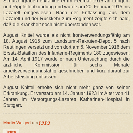
Schützengräben erkrankte er im Februar 1915 an Lungen-
und Rippfellentzündung und wurde am 20. Februar 1915 ins
Lazarett eingewiesen. Nach der Entlassung aus dem
Lazarett und der Rückkehr zum Regiment zeigte sich bald,
daß die Krankheit noch nicht überstanden war.
August Knittel wurde als nicht frontverwendungsfähig am
18. August 1915 zum Landsturm-Rekruten-Depot 5 nach
Reutlingen versetzt und von dort am 6. November 1916 dem
Ersatz-Bataillon des Infanterie-Regiments 180 zugewiesen.
Am 14. April 1917 wurde er nach Untersuchung durch die
ärzt-liche Kommission für sechs Monate
arbeitsverwendungsfähig geschrieben und kurz darauf zur
Arbeitsleistung entlassen.
August Knittel erholte sich nicht mehr ganz von seiner
Erkrankung. Er verstarb am 14. Januar 1923 im Alter von 41
Jahren im Versorgungs-Lazarett Katharinen-Hospital in
Stuttgart.
Martin Weigert
um
09:00
Teilen