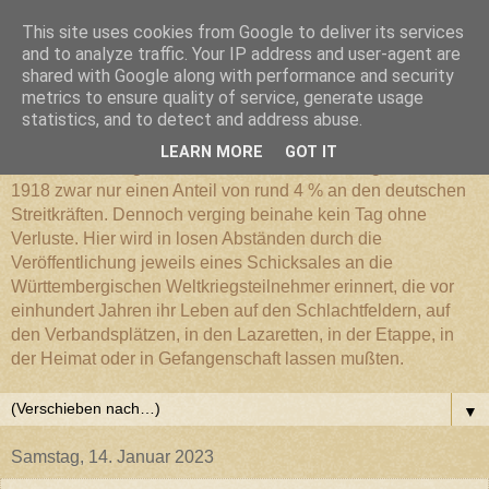
This site uses cookies from Google to deliver its services
Württembergischer
and to analyze traffic. Your IP address and user-agent are
shared with Google along with performance and security
metrics to ensure quality of service, generate usage
Weltkriegs-Blog
statistics, and to detect and address abuse.
LEARN MORE
GOT IT
Die Württembergische Armee hatte im Weltkrieg 1914 bis
1918 zwar nur einen Anteil von rund 4 % an den deutschen
Streitkräften. Dennoch verging beinahe kein Tag ohne
Verluste. Hier wird in losen Abständen durch die
Veröffentlichung jeweils eines Schicksales an die
Württembergischen Weltkriegsteilnehmer erinnert, die vor
einhundert Jahren ihr Leben auf den Schlachtfeldern, auf
den Verbandsplätzen, in den Lazaretten, in der Etappe, in
der Heimat oder in Gefangenschaft lassen mußten.
▼
Samstag, 14. Januar 2023