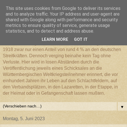
This site uses cookies from Google to deliver its services
Württembergischer
and to analyze traffic. Your IP address and user-agent are
shared with Google along with performance and security
metrics to ensure quality of service, generate usage
Weltkriegs-Blog
statistics, and to detect and address abuse.
LEARN MORE
GOT IT
Die Württembergische Armee hatte im Weltkrieg 1914 bis
1918 zwar nur einen Anteil von rund 4 % an den deutschen
Streitkräften. Dennoch verging beinahe kein Tag ohne
Verluste. Hier wird in losen Abständen durch die
Veröffentlichung jeweils eines Schicksales an die
Württembergischen Weltkriegsteilnehmer erinnert, die vor
einhundert Jahren ihr Leben auf den Schlachtfeldern, auf
den Verbandsplätzen, in den Lazaretten, in der Etappe, in
der Heimat oder in Gefangenschaft lassen mußten.
▼
Montag, 5. Juni 2023