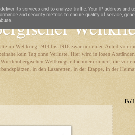
eliver its services and to analyze traffic. Your IP address and 
ormance and security metrics to ensure quality of service, gen
ergischer Weltkri
abuse.
te im Weltkrieg 1914 bis 1918 zwar nur einen Anteil von r
beinahe kein Tag ohne Verluste. Hier wird in losen Abständen
e Württembergischen Weltkriegsteilnehmer erinnert, die vor e
rbandsplätzen, in den Lazaretten, in der Etappe, in der Heima
Fol