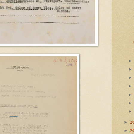
►
2
►
2