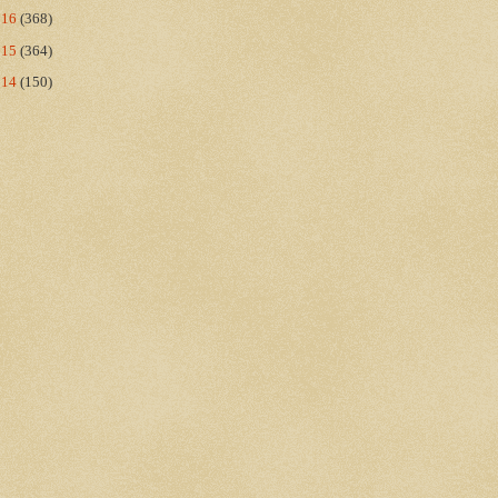
016
(368)
015
(364)
014
(150)