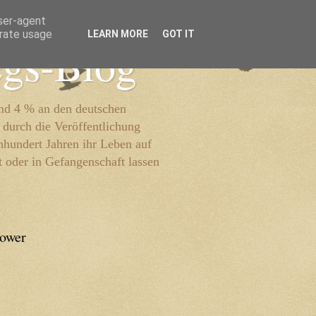
user-agent
erate usage
LEARN MORE
GOT IT
egs-Blog
und 4 % an den deutschen
 durch die Veröffentlichung
inhundert Jahren ihr Leben auf
t oder in Gefangenschaft lassen
lower