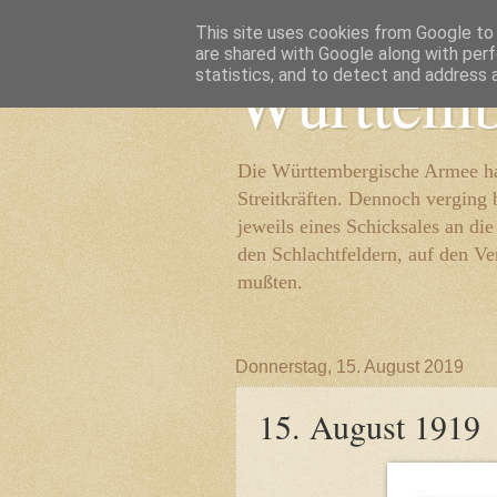
This site uses cookies from Google to d
are shared with Google along with perf
Württemb
statistics, and to detect and address 
Die Württembergische Armee hat
Streitkräften. Dennoch verging 
jeweils eines Schicksales an di
den Schlachtfeldern, auf den Ve
mußten.
Donnerstag, 15. August 2019
15. August 1919