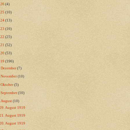
026
(4)
025
(10)
024
(13)
023
(16)
022
(25)
021
(52)
020
(53)
019
(196)
►
Dezember
(7)
►
November
(10)
►
Oktober
(5)
►
September
(10)
▼
August
(10)
29. August 1919
21. August 1919
20. August 1919