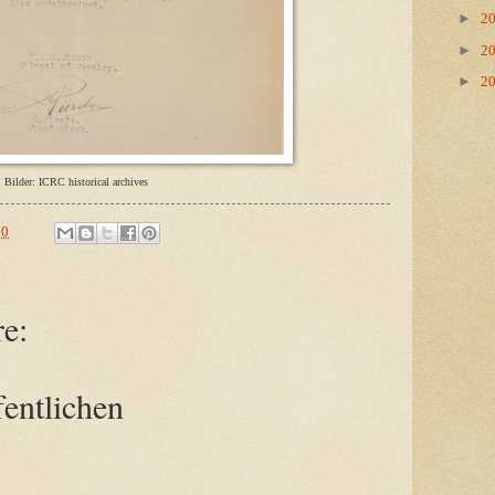
►
2
►
2
►
2
Bilder: ICRC historical archives
00
e:
entlichen