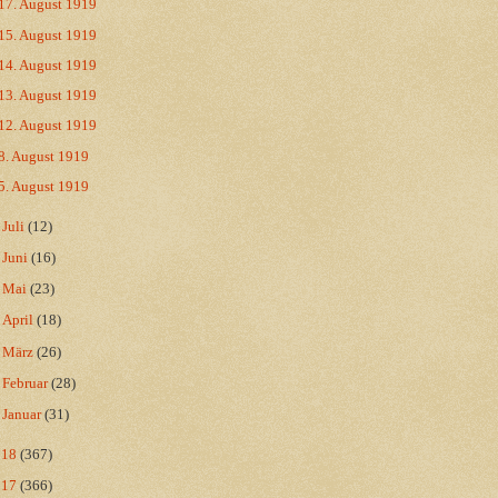
17. August 1919
15. August 1919
14. August 1919
13. August 1919
12. August 1919
8. August 1919
5. August 1919
►
Juli
(12)
►
Juni
(16)
►
Mai
(23)
►
April
(18)
►
März
(26)
►
Februar
(28)
►
Januar
(31)
018
(367)
017
(366)