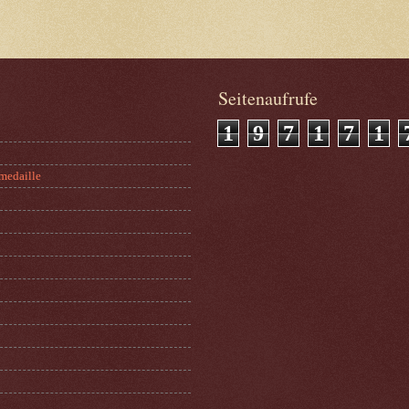
Seitenaufrufe
1
9
7
1
7
1
medaille