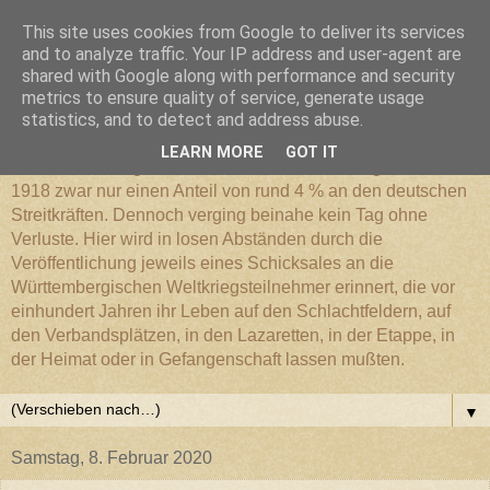
This site uses cookies from Google to deliver its services
Württembergischer
and to analyze traffic. Your IP address and user-agent are
shared with Google along with performance and security
metrics to ensure quality of service, generate usage
Weltkriegs-Blog
statistics, and to detect and address abuse.
LEARN MORE
GOT IT
Die Württembergische Armee hatte im Weltkrieg 1914 bis
1918 zwar nur einen Anteil von rund 4 % an den deutschen
Streitkräften. Dennoch verging beinahe kein Tag ohne
Verluste. Hier wird in losen Abständen durch die
Veröffentlichung jeweils eines Schicksales an die
Württembergischen Weltkriegsteilnehmer erinnert, die vor
einhundert Jahren ihr Leben auf den Schlachtfeldern, auf
den Verbandsplätzen, in den Lazaretten, in der Etappe, in
der Heimat oder in Gefangenschaft lassen mußten.
▼
Samstag, 8. Februar 2020