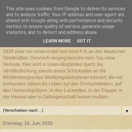
This site uses cookies from Google to deliver its services
Württembergischer
and to analyze traffic. Your IP address and user-agent are
shared with Google along with performance and security
metrics to ensure quality of service, generate usage
Weltkriegs-Blog
statistics, and to detect and address abuse.
LEARN MORE
GOT IT
Die Württembergische Armee hatte im Weltkrieg 1914 bis
1918 zwar nur einen Anteil von rund 4 % an den deutschen
Streitkräften. Dennoch verging beinahe kein Tag ohne
Verluste. Hier wird in losen Abständen durch die
Veröffentlichung jeweils eines Schicksales an die
Württembergischen Weltkriegsteilnehmer erinnert, die vor
einhundert Jahren ihr Leben auf den Schlachtfeldern, auf
den Verbandsplätzen, in den Lazaretten, in der Etappe, in
der Heimat oder in Gefangenschaft lassen mußten.
▼
Dienstag, 16. Juni 2020