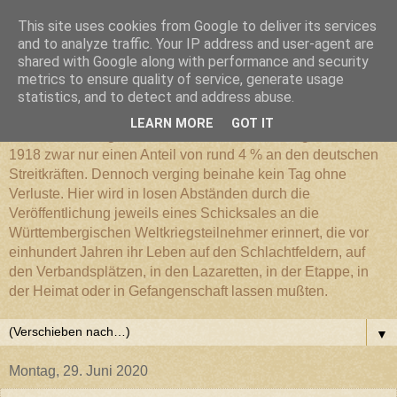
This site uses cookies from Google to deliver its services
Württembergischer
and to analyze traffic. Your IP address and user-agent are
shared with Google along with performance and security
metrics to ensure quality of service, generate usage
Weltkriegs-Blog
statistics, and to detect and address abuse.
LEARN MORE
GOT IT
Die Württembergische Armee hatte im Weltkrieg 1914 bis
1918 zwar nur einen Anteil von rund 4 % an den deutschen
Streitkräften. Dennoch verging beinahe kein Tag ohne
Verluste. Hier wird in losen Abständen durch die
Veröffentlichung jeweils eines Schicksales an die
Württembergischen Weltkriegsteilnehmer erinnert, die vor
einhundert Jahren ihr Leben auf den Schlachtfeldern, auf
den Verbandsplätzen, in den Lazaretten, in der Etappe, in
der Heimat oder in Gefangenschaft lassen mußten.
▼
Montag, 29. Juni 2020