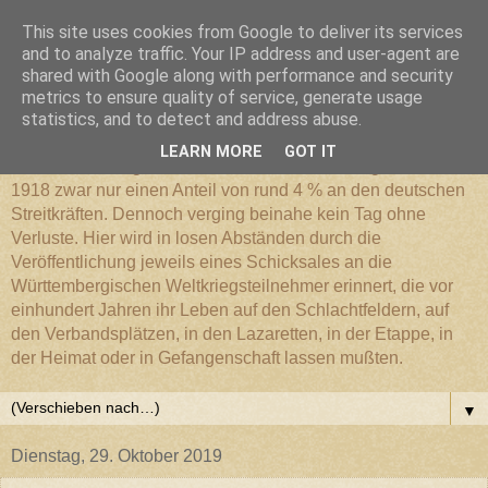
This site uses cookies from Google to deliver its services
Württembergischer
and to analyze traffic. Your IP address and user-agent are
shared with Google along with performance and security
metrics to ensure quality of service, generate usage
Weltkriegs-Blog
statistics, and to detect and address abuse.
LEARN MORE
GOT IT
Die Württembergische Armee hatte im Weltkrieg 1914 bis
1918 zwar nur einen Anteil von rund 4 % an den deutschen
Streitkräften. Dennoch verging beinahe kein Tag ohne
Verluste. Hier wird in losen Abständen durch die
Veröffentlichung jeweils eines Schicksales an die
Württembergischen Weltkriegsteilnehmer erinnert, die vor
einhundert Jahren ihr Leben auf den Schlachtfeldern, auf
den Verbandsplätzen, in den Lazaretten, in der Etappe, in
der Heimat oder in Gefangenschaft lassen mußten.
▼
Dienstag, 29. Oktober 2019