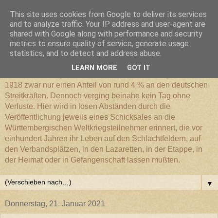
This site uses cookies from Google to deliver its services
Württembergischer
and to analyze traffic. Your IP address and user-agent are
shared with Google along with performance and security
metrics to ensure quality of service, generate usage
Weltkriegs-Blog
statistics, and to detect and address abuse.
LEARN MORE
GOT IT
Die Württembergische Armee hatte im Weltkrieg 1914 bis
1918 zwar nur einen Anteil von rund 4 % an den deutschen
Streitkräften. Dennoch verging beinahe kein Tag ohne
Verluste. Hier wird in losen Abständen durch die
Veröffentlichung jeweils eines Schicksales an die
Württembergischen Weltkriegsteilnehmer erinnert, die vor
einhundert Jahren ihr Leben auf den Schlachtfeldern, auf
den Verbandsplätzen, in den Lazaretten, in der Etappe, in
der Heimat oder in Gefangenschaft lassen mußten.
▼
Donnerstag, 21. Januar 2021