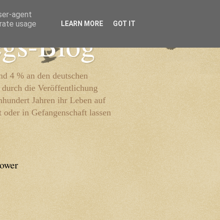
user-agent
erate usage
LEARN MORE
GOT IT
egs-Blog
und 4 % an den deutschen
 durch die Veröffentlichung
inhundert Jahren ihr Leben auf
t oder in Gefangenschaft lassen
lower