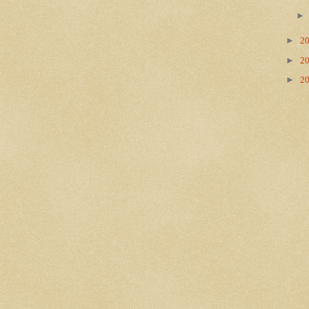
►
2
►
2
►
2