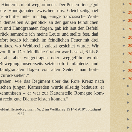
►
s Hindernis nicht wegkommen. Der Posten rief: „Qui
2
ere Handgranaten zwischen uns. Gleichzeitig rief
►
2
e Schritte hinter mir lag, einige französische Worte
►
2
in demselben Augenblick an der ganzen feindlichen
en und Handgranaten flogen, gab ich laut den Befehl
►
2
ück sammelte ich meine Leute und stellte fest, daß
►
2
ofort begab ich mich im feindlichen Feuer mit drei
unktes, wo Weitbrecht zuletzt gesichtet wurde. Wir
►
2
von ihm. Der feindliche Graben war besetzt, 6 bis 8
►
2
s ab, aber weggetragen oder weggeführt wurde
►
2
ewegung unsererseits setzte sofort Infanterie- und
Handgranaten flogen von allen Seiten, man hörte
►
2
zurückziehen.“
▼
2
begraben, wie das Regiment über das Rote Kreuz nach
schen jungen Kameraden wurde allseitig bedauert; er
hkenntnissen – er war zur Kartenstelle Romagne kom-
recht gute Dienste leisten können.“
ldartillerie-Regiment Nr. 2 im Weltkrieg 1914-1918“, Stuttgart
1927