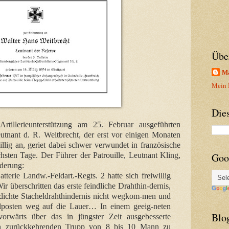
Übe
Ma
Mein P
Die
tillerieunterstützung am 25. Februar ausgeführten
eutnant d. R. Weitbrecht, der erst vor einigen Monaten
illig an, geriet dabei schwer verwundet in französische
sten Tage. Der Führer der Patrouille, Leutnant Kling,
Goo
derung:
tterie Landw.-Feldart.-Regts. 2 hatte sich freiwillig
ir überschritten das erste feindliche Drahthin-dernis,
 dichte Stacheldrahthindernis nicht wegkom-men und
posten weg auf die Lauer… In einem geeig-neten
Blo
orwärts über das in jüngster Zeit ausgebesserte
en zurückkehrenden Trupp von 8 bis 10 Mann zu