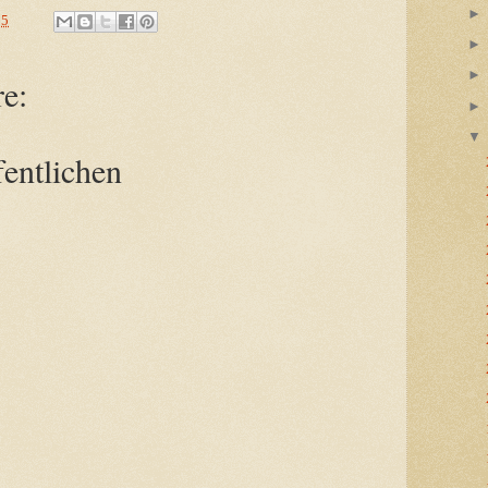
55
e:
entlichen