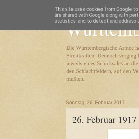
This site uses cookies from Google to d
are shared with Google along with perf
Württemb
statistics, and to detect and address 
Die Württembergische Armee hat
Streitkräften. Dennoch verging 
jeweils eines Schicksales an di
den Schlachtfeldern, auf den Ve
mußten.
Sonntag, 26. Februar 2017
26. Februar 1917