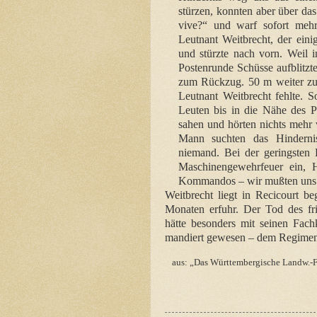
stürzen, konnten aber über da
vive?“ und warf sofort mehr
Leutnant Weitbrecht, der einig
und stürzte nach vorn. Weil 
Postenrunde Schüsse aufblitzt
zum Rückzug. 50 m weiter zur
Leutnant Weitbrecht fehlte. S
Leuten bis in die Nähe des P
sahen und hörten nichts mehr 
Mann suchten das Hinderni
niemand. Bei der geringsten B
Maschinengewehrfeuer ein, 
Kommandos – wir mußten uns 
Weitbrecht liegt in Recicourt 
Monaten erfuhr. Der Tod des fri
hätte besonders mit seinen Fac
mandiert gewesen – dem Regiment 
aus: „Das Württembergische Landw.-Fe