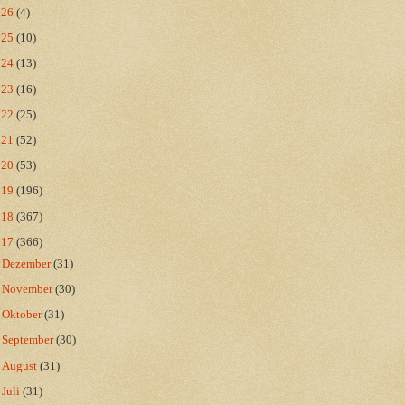
026
(4)
025
(10)
024
(13)
023
(16)
022
(25)
021
(52)
020
(53)
019
(196)
018
(367)
017
(366)
►
Dezember
(31)
►
November
(30)
►
Oktober
(31)
►
September
(30)
►
August
(31)
►
Juli
(31)