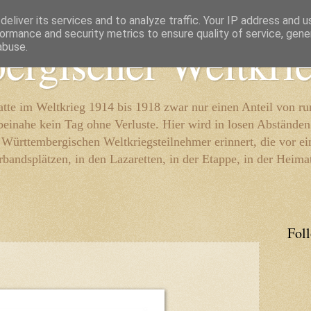
eliver its services and to analyze traffic. Your IP address and 
ormance and security metrics to ensure quality of service, gen
ergischer Weltkri
abuse.
te im Weltkrieg 1914 bis 1918 zwar nur einen Anteil von r
beinahe kein Tag ohne Verluste. Hier wird in losen Abständen
e Württembergischen Weltkriegsteilnehmer erinnert, die vor e
rbandsplätzen, in den Lazaretten, in der Etappe, in der Heima
Fol