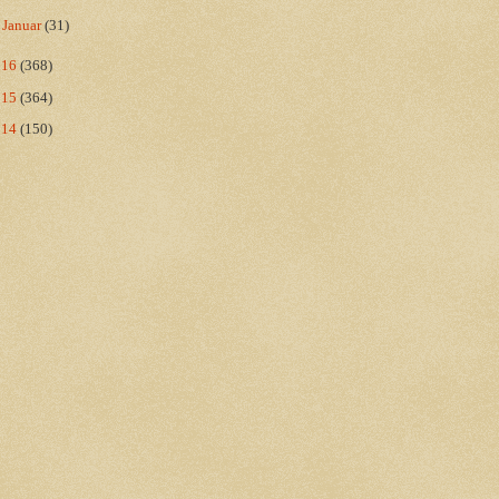
►
Januar
(31)
016
(368)
015
(364)
014
(150)