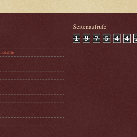
Seitenaufrufe
1
9
7
5
4
4
medaille