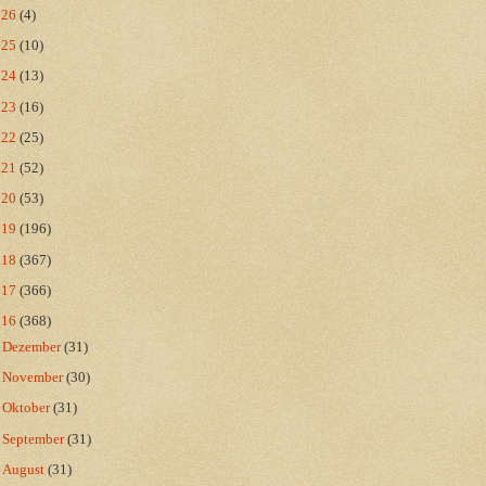
026
(4)
025
(10)
024
(13)
023
(16)
022
(25)
021
(52)
020
(53)
019
(196)
018
(367)
017
(366)
016
(368)
►
Dezember
(31)
►
November
(30)
►
Oktober
(31)
►
September
(31)
►
August
(31)