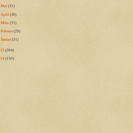
►
Mai
(31)
►
April
(30)
►
März
(31)
►
Februar
(29)
►
Januar
(31)
015
(364)
014
(150)