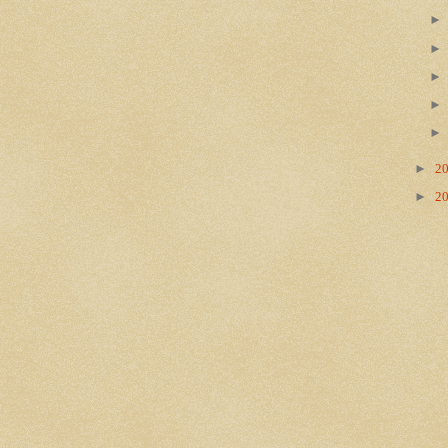
►
2
►
2