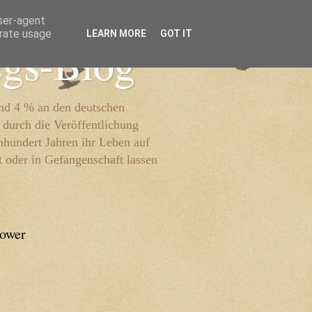
user-agent
erate usage
LEARN MORE
GOT IT
egs-Blog
und 4 % an den deutschen
 durch die Veröffentlichung
inhundert Jahren ihr Leben auf
t oder in Gefangenschaft lassen
lower