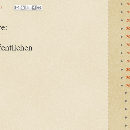
►
2
21
►
2
►
2
e:
►
2
►
2
entlichen
►
2
►
2
►
2
►
2
►
2
▼
2