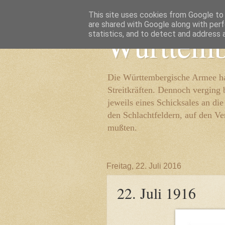
This site uses cookies from Google to d
are shared with Google along with perf
Württemb
statistics, and to detect and address 
Die Württembergische Armee hat
Streitkräften. Dennoch verging 
jeweils eines Schicksales an di
den Schlachtfeldern, auf den Ve
mußten.
Freitag, 22. Juli 2016
22. Juli 1916