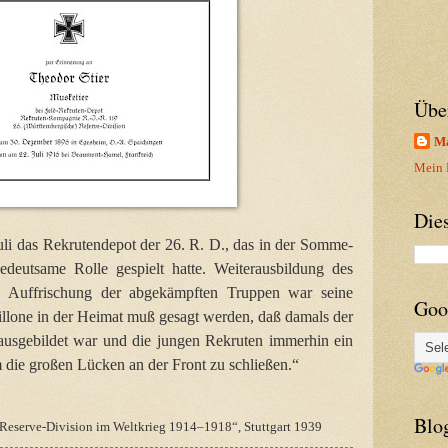
Übe
Ma
Mein P
Die
li das Rekrutendepot der 26. R. D., das in der Somme-
deutsame Rolle gespielt hatte. Weiterausbildung des
nd Auffrischung der abgekämpften Truppen war seine
Goo
illone in der Heimat muß gesagt werden, daß damals der
 ausgebildet war und die jungen Rekruten immerhin ein
um die großen Lücken an der Front zu schließen.“
Blo
 Reserve-Division im Weltkrieg 1914–1918“, Stuttgart 1939