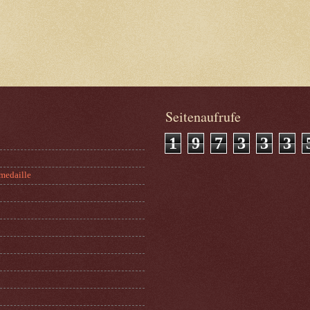
Seitenaufrufe
1
9
7
3
3
3
medaille