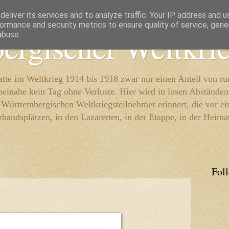
eliver its services and to analyze traffic. Your IP address and 
ormance and security metrics to ensure quality of service, gen
ergischer Weltkri
abuse.
te im Weltkrieg 1914 bis 1918 zwar nur einen Anteil von r
beinahe kein Tag ohne Verluste. Hier wird in losen Abständen
e Württembergischen Weltkriegsteilnehmer erinnert, die vor e
rbandsplätzen, in den Lazaretten, in der Etappe, in der Heima
Fol