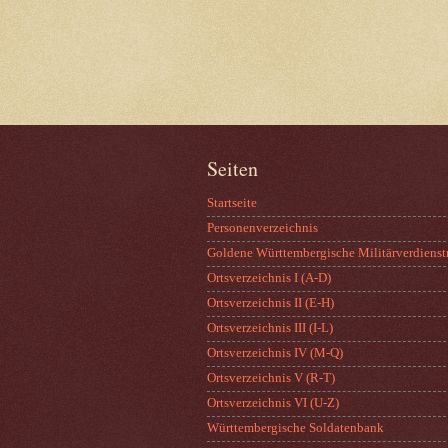
Seiten
Startseite
Personenverzeichnis
Goldene Württembergische Militärverdienst
Ortsverzeichnis I (A-D)
Ortsverzeichnis II (E-H)
Ortsverzeichnis III (I-L)
Ortsverzeichnis IV (M-Q)
Ortsverzeichnis V (R-T)
Ortsverzeichnis VI (U-Z)
Württembergische Soldatenbank