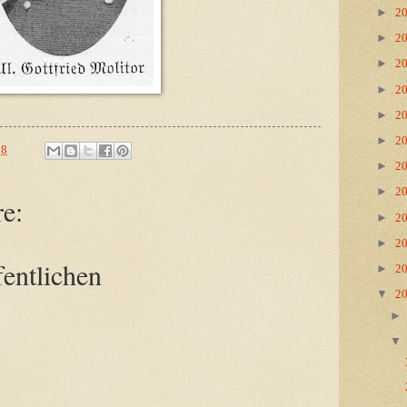
►
2
►
2
►
2
►
2
►
2
►
2
18
►
2
►
2
e:
►
2
►
2
entlichen
►
2
▼
2