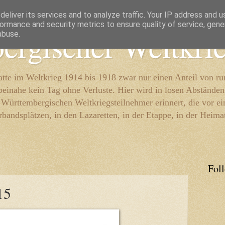
eliver its services and to analyze traffic. Your IP address and 
ormance and security metrics to ensure quality of service, gen
ergischer Weltkri
abuse.
te im Weltkrieg 1914 bis 1918 zwar nur einen Anteil von r
beinahe kein Tag ohne Verluste. Hier wird in losen Abständen
e Württembergischen Weltkriegsteilnehmer erinnert, die vor e
rbandsplätzen, in den Lazaretten, in der Etappe, in der Heima
Fol
15