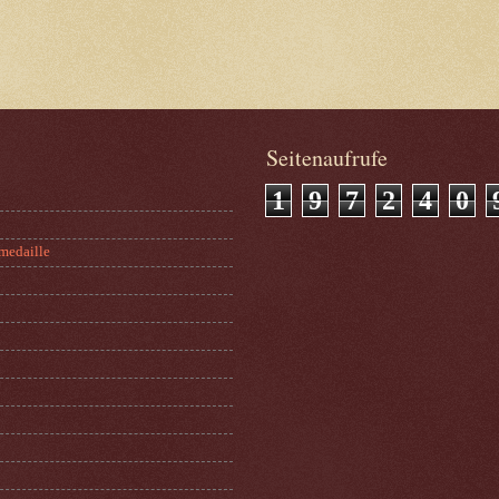
Seitenaufrufe
1
9
7
2
4
0
medaille