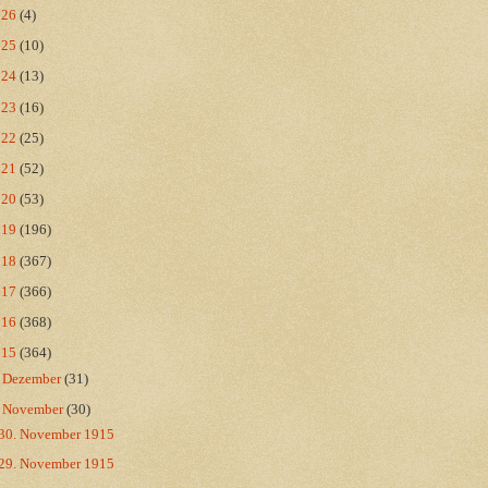
026
(4)
025
(10)
024
(13)
023
(16)
022
(25)
021
(52)
020
(53)
019
(196)
018
(367)
017
(366)
016
(368)
015
(364)
►
Dezember
(31)
▼
November
(30)
30. November 1915
29. November 1915