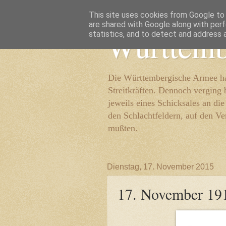
This site uses cookies from Google to d
are shared with Google along with perf
Württemb
statistics, and to detect and address 
Die Württembergische Armee hat
Streitkräften. Dennoch verging 
jeweils eines Schicksales an di
den Schlachtfeldern, auf den Ve
mußten.
Dienstag, 17. November 2015
17. November 19