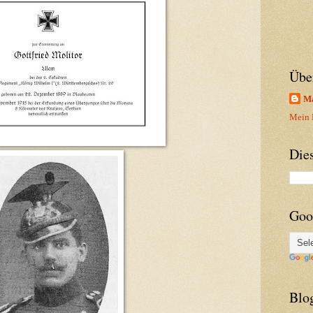
Übe
Ma
Mein P
Die
Goo
Blo