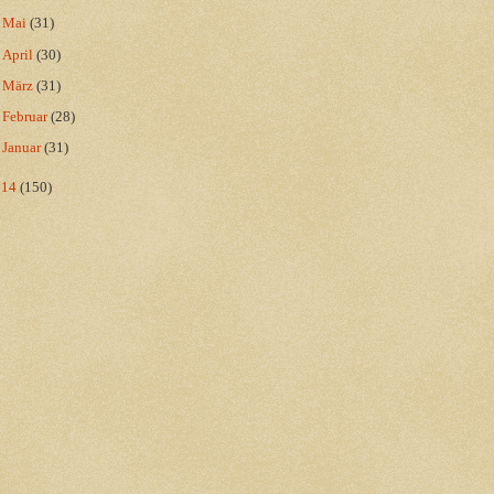
►
Mai
(31)
►
April
(30)
►
März
(31)
►
Februar
(28)
►
Januar
(31)
014
(150)