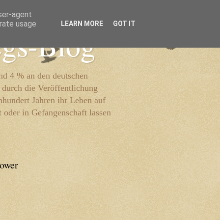
user-agent
erate usage
LEARN MORE
GOT IT
egs-Blog
und 4 % an den deutschen
 durch die Veröffentlichung
inhundert Jahren ihr Leben auf
t oder in Gefangenschaft lassen
lower