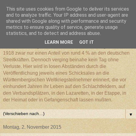
This site uses cookies from Google to deliver its services
Württembergischer
and to analyze traffic. Your IP address and user-agent are
shared with Google along with performance and security
metrics to ensure quality of service, generate usage
Weltkriegs-Blog
statistics, and to detect and address abuse.
LEARN MORE
GOT IT
Die Württembergische Armee hatte im Weltkrieg 1914 bis
1918 zwar nur einen Anteil von rund 4 % an den deutschen
Streitkräften. Dennoch verging beinahe kein Tag ohne
Verluste. Hier wird in losen Abständen durch die
Veröffentlichung jeweils eines Schicksales an die
Württembergischen Weltkriegsteilnehmer erinnert, die vor
einhundert Jahren ihr Leben auf den Schlachtfeldern, auf
den Verbandsplätzen, in den Lazaretten, in der Etappe, in
der Heimat oder in Gefangenschaft lassen mußten.
▼
Montag, 2. November 2015