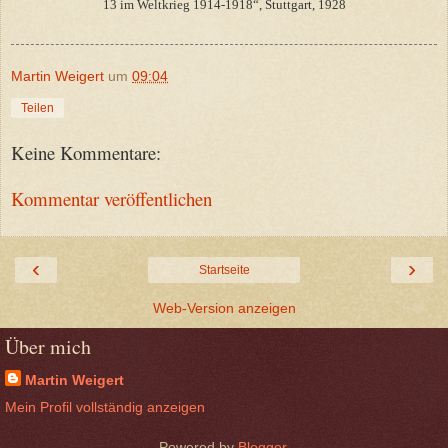
13 im Weltkrieg 1914-1918“, Stuttgart, 1928
Martin Weigert
um
09:04
Teilen
Keine Kommentare:
Kommentar veröffentlichen
‹
›
Startseite
Web-Version anzeigen
Über mich
Martin Weigert
Mein Profil vollständig anzeigen
Powered by
Blogger
.