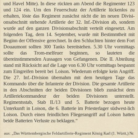
und Havel Mitte). In diese rückten am Abend die Regimenter 123
und 124 ein. Um den Feuerschutz der Artillerie lückenlos zu
erhalten, löste das Regiment zunächst nicht die im neuen Divisi-
onsabschnitt stehende Artillerie der 32. Inf.-Division ab, sondern
wurde auf den ganzen Divisionsabschnitt verteilt eingesetzt. Am
folgenden Tag, dem 14. September, wurde mit Bestimmtheit mit
Beginn der Offensive gerechnet. In den Schluchten hinter dem Fort
Douaumont sollten 300 Tanks bereitstehen. 5.30 Uhr vormittags
sollte das Trom-melfeuer beginnen, so lauteten die
übereinstimmenden Aussagen von Gefangenen. Die II. Abteilung
stand mit Rücksicht auf die Lage von 6.30 Uhr vormittags bespannt
zum Eingreifen bereit bei Loison. Wiederum erfolgte kein Angriff.
Die 27. Inf.-Division übernahm mit dem heutigen Tage das
Kommando über die Infanterie der Division. Die gesamte Artillerie
in den Abschnitten der beiden Divisionen blieb zunächst dem
Artilleriekommandeur der beiden Divisionen unterstellt.
Regimentsstab, Stab II./13 und 5. Batterie bezogen heute
Unterkunft in Loison, die 6. Batterie im Priesterlager südwest-lich
Loison. Durch einen feindlichen Fliegerangriff auf Loison hatten
beide Batterien Verluste zu beklagen.“
aus: „Das Württembergische Feldartillerie-Regiment König Karl (1. Württ,) Nr.