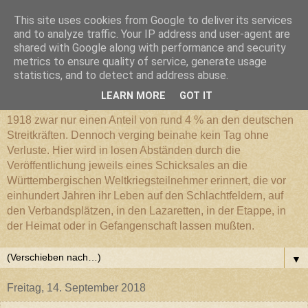
This site uses cookies from Google to deliver its services
Württembergischer
and to analyze traffic. Your IP address and user-agent are
shared with Google along with performance and security
metrics to ensure quality of service, generate usage
Weltkriegs-Blog
statistics, and to detect and address abuse.
LEARN MORE
GOT IT
Die Württembergische Armee hatte im Weltkrieg 1914 bis
1918 zwar nur einen Anteil von rund 4 % an den deutschen
Streitkräften. Dennoch verging beinahe kein Tag ohne
Verluste. Hier wird in losen Abständen durch die
Veröffentlichung jeweils eines Schicksales an die
Württembergischen Weltkriegsteilnehmer erinnert, die vor
einhundert Jahren ihr Leben auf den Schlachtfeldern, auf
den Verbandsplätzen, in den Lazaretten, in der Etappe, in
der Heimat oder in Gefangenschaft lassen mußten.
▼
Freitag, 14. September 2018