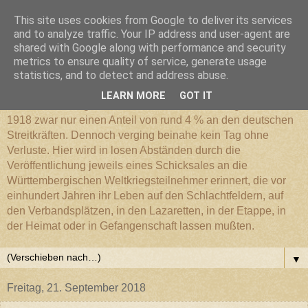
This site uses cookies from Google to deliver its services
Württembergischer
and to analyze traffic. Your IP address and user-agent are
shared with Google along with performance and security
metrics to ensure quality of service, generate usage
Weltkriegs-Blog
statistics, and to detect and address abuse.
LEARN MORE
GOT IT
Die Württembergische Armee hatte im Weltkrieg 1914 bis
1918 zwar nur einen Anteil von rund 4 % an den deutschen
Streitkräften. Dennoch verging beinahe kein Tag ohne
Verluste. Hier wird in losen Abständen durch die
Veröffentlichung jeweils eines Schicksales an die
Württembergischen Weltkriegsteilnehmer erinnert, die vor
einhundert Jahren ihr Leben auf den Schlachtfeldern, auf
den Verbandsplätzen, in den Lazaretten, in der Etappe, in
der Heimat oder in Gefangenschaft lassen mußten.
▼
Freitag, 21. September 2018