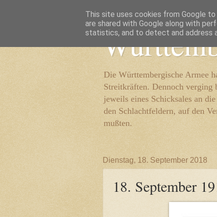
This site uses cookies from Google to d
are shared with Google along with perf
Württemb
statistics, and to detect and address 
Die Württembergische Armee hat
Streitkräften. Dennoch verging 
jeweils eines Schicksales an di
den Schlachtfeldern, auf den Ve
mußten.
Dienstag, 18. September 2018
18. September 19