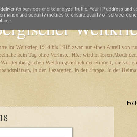
eliver its services and to analyze traffic. Your IP address and 
ormance and security metrics to ensure quality of service, gen
ergischer Weltkri
abuse.
te im Weltkrieg 1914 bis 1918 zwar nur einen Anteil von r
beinahe kein Tag ohne Verluste. Hier wird in losen Abständen
e Württembergischen Weltkriegsteilnehmer erinnert, die vor e
rbandsplätzen, in den Lazaretten, in der Etappe, in der Heima
Fol
18