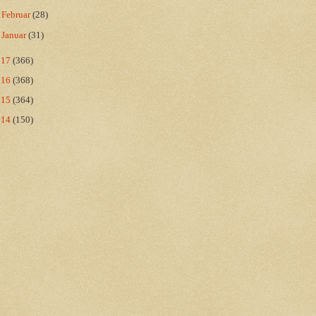
►
Februar
(28)
►
Januar
(31)
017
(366)
016
(368)
015
(364)
014
(150)