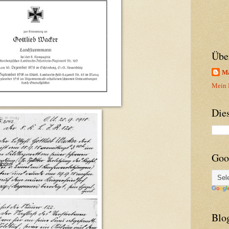
Übe
Ma
Mein P
Die
Goo
Blo