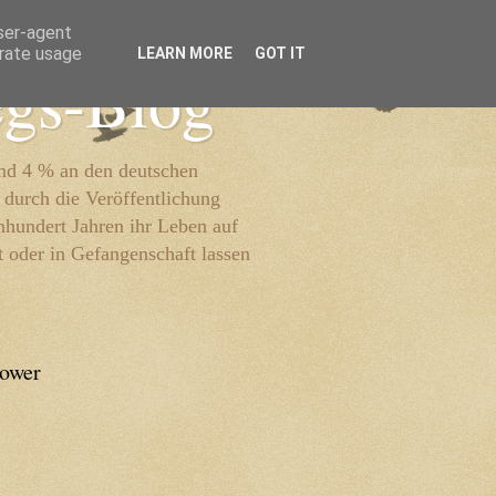
user-agent
erate usage
LEARN MORE
GOT IT
egs-Blog
und 4 % an den deutschen
 durch die Veröffentlichung
inhundert Jahren ihr Leben auf
t oder in Gefangenschaft lassen
lower