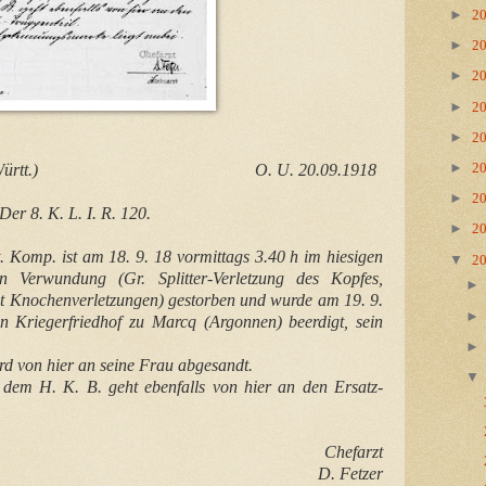
►
2
►
2
►
2
►
2
►
2
►
t Nr. 25 (Württ.) O. U. 20.09.1918
2
►
2
Der 8. K. L. I. R. 120.
►
2
t. Komp. ist am 18. 9. 18 vormittags 3.40 h im hiesigen
▼
2
en Verwundung (Gr. Splitter-Verletzung des Kopfes,
mit Knochenverletzungen) gestorben und wurde am 19. 9.
Kriegerfriedhof zu Marcq (Argonnen) beerdigt, sein
d von hier an seine Frau abgesandt.
dem H. K. B. geht ebenfalls von hier an den Ersatz-
Chefarzt
D. Fetzer