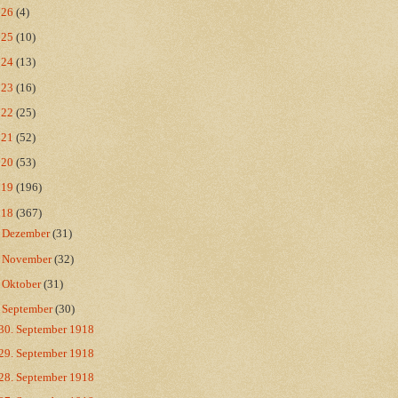
026
(4)
025
(10)
024
(13)
023
(16)
022
(25)
021
(52)
020
(53)
019
(196)
018
(367)
►
Dezember
(31)
►
November
(32)
►
Oktober
(31)
▼
September
(30)
30. September 1918
29. September 1918
28. September 1918