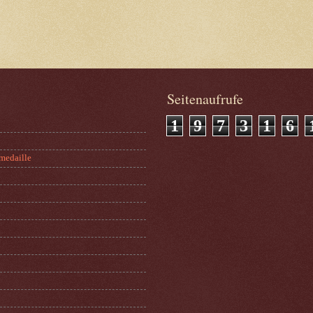
Seitenaufrufe
1
9
7
3
1
6
medaille