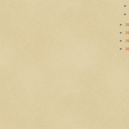
►
2
►
2
►
2
►
2