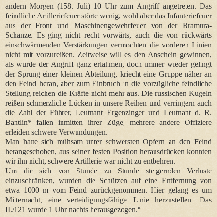
andern Morgen (158. Juli) 10 Uhr zum Angriff angetreten. Das
feindliche Artilleriefeuer störte wenig, wohl aber das Infanteriefeuer
aus der Front und Maschinengewehrfeuer von der Bramura-
Schanze. Es ging nicht recht vorwärts, auch die von rückwärts
einschwärmenden Verstärkungen vermochten die vorderen Linien
nicht mit vorzureißen. Zeitweise will es den Anschein gewinnen,
als würde der Angriff ganz erlahmen, doch immer wieder gelingt
der Sprung einer kleinen Abteilung, kriecht eine Gruppe näher an
den Feind heran, aber zum Einbruch in die vorzügliche feindliche
Stellung reichen die Kräfte nicht mehr aus. Die russischen Kugeln
reißen schmerzliche Lücken in unsere Reihen und verringern auch
die Zahl der Führer, Leutnant Ergenzinger und Leutnant d. R.
Bantlin* fallen inmitten ihrer Züge, mehrere andere Offiziere
erleiden schwere Verwundungen.
Man hatte sich mühsam unter schwersten Opfern an den Feind
herangeschoben, aus seiner festen Position herausdrücken konnten
wir ihn nicht, schwere Artillerie war nicht zu entbehren.
Um die sich von Stunde zu Stunde steigernden Verluste
einzuschränken, wurden die Schützen auf eine Entfernung von
etwa 1000 m vom Feind zurückgenommen. Hier gelang es um
Mitternacht, eine verteidigungsfähige Linie herzustellen. Das
II./121 wurde 1 Uhr nachts herausgezogen.“