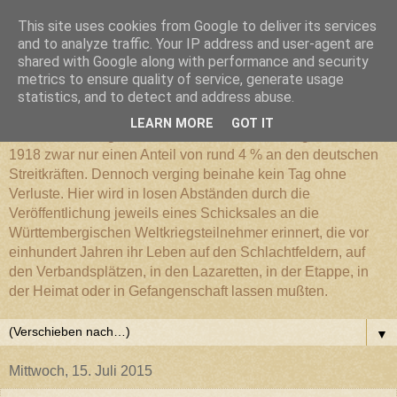
This site uses cookies from Google to deliver its services
Württembergischer
and to analyze traffic. Your IP address and user-agent are
shared with Google along with performance and security
metrics to ensure quality of service, generate usage
Weltkriegs-Blog
statistics, and to detect and address abuse.
LEARN MORE
GOT IT
Die Württembergische Armee hatte im Weltkrieg 1914 bis
1918 zwar nur einen Anteil von rund 4 % an den deutschen
Streitkräften. Dennoch verging beinahe kein Tag ohne
Verluste. Hier wird in losen Abständen durch die
Veröffentlichung jeweils eines Schicksales an die
Württembergischen Weltkriegsteilnehmer erinnert, die vor
einhundert Jahren ihr Leben auf den Schlachtfeldern, auf
den Verbandsplätzen, in den Lazaretten, in der Etappe, in
der Heimat oder in Gefangenschaft lassen mußten.
▼
Mittwoch, 15. Juli 2015