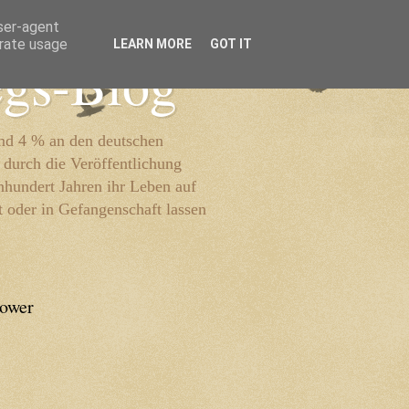
user-agent
erate usage
LEARN MORE
GOT IT
egs-Blog
und 4 % an den deutschen
 durch die Veröffentlichung
inhundert Jahren ihr Leben auf
t oder in Gefangenschaft lassen
lower