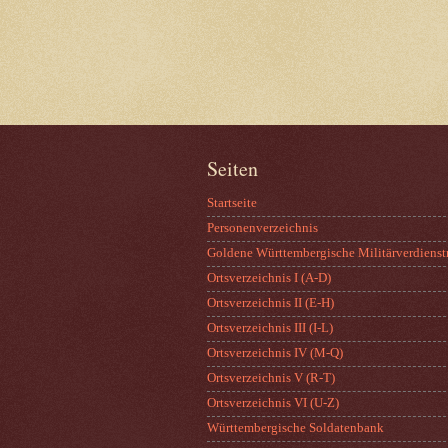
Seiten
Startseite
Personenverzeichnis
Goldene Württembergische Militärverdienst
Ortsverzeichnis I (A-D)
Ortsverzeichnis II (E-H)
Ortsverzeichnis III (I-L)
Ortsverzeichnis IV (M-Q)
Ortsverzeichnis V (R-T)
Ortsverzeichnis VI (U-Z)
Württembergische Soldatenbank