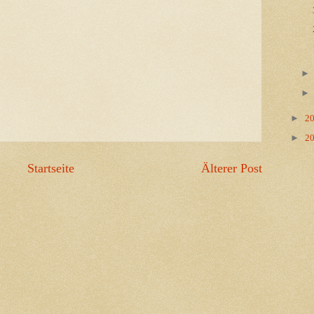
►
2
►
2
Startseite
Älterer Post