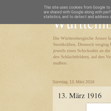
This site uses cookies from Google to d
are shared with Google along with perf
Württemb
statistics, and to detect and address 
Die Württembergische Armee hat
Streitkräften. Dennoch verging 
jeweils eines Schicksales an di
den Schlachtfeldern, auf den Ve
mußten.
Sonntag, 13. März 2016
13. März 1916