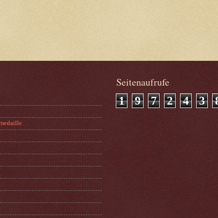
Seitenaufrufe
1
9
7
2
4
3
medaille