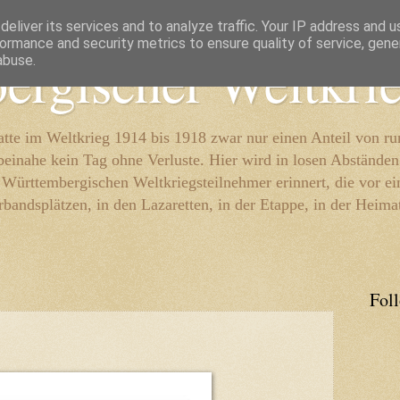
eliver its services and to analyze traffic. Your IP address and 
ormance and security metrics to ensure quality of service, gen
ergischer Weltkri
abuse.
te im Weltkrieg 1914 bis 1918 zwar nur einen Anteil von r
beinahe kein Tag ohne Verluste. Hier wird in losen Abständen
e Württembergischen Weltkriegsteilnehmer erinnert, die vor e
rbandsplätzen, in den Lazaretten, in der Etappe, in der Heima
Fol