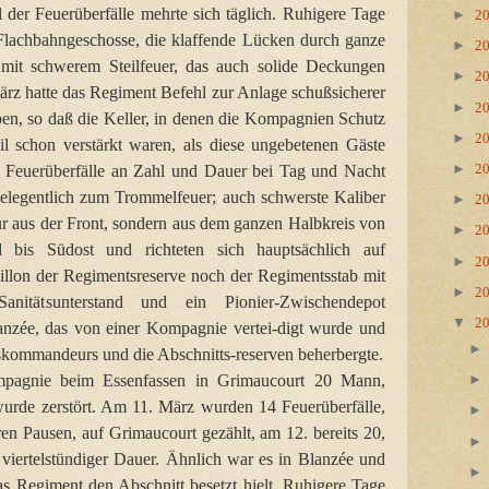
l der Feuerüberfälle mehrte sich täglich. Ruhigere Tage
►
2
Flachbahngeschosse, die klaffende Lücken durch ganze
►
2
 mit schwerem Steilfeuer, das auch solide Deckungen
►
2
rz hatte das Regiment Befehl zur Anlage schußsicherer
►
2
en, so daß die Keller, in denen die Kompagnien Schutz
►
2
l schon verstärkt waren, als diese ungebetenen Gäste
►
e Feuerüberfälle an Zahl und Dauer bei Tag und Nacht
2
gelegentlich zum Trommelfeuer; auch schwerste Kaliber
►
2
ur aus der Front, sondern aus dem ganzen Halbkreis von
►
2
is Südost und richteten sich hauptsächlich auf
►
2
llon der Regimentsreserve noch der Regimentsstab mit
►
2
Sanitätsunterstand und ein Pionier-Zwischendepot
▼
2
anzée, das von einer Kompagnie vertei-digt wurde und
skommandeurs und die Abschnitts-reserven beherbergte.
pagnie beim Essenfassen in Grimaucourt 20 Mann,
wurde zerstört. Am 11. März wurden 14 Feuerüberfälle,
ren Pausen, auf Grimaucourt gezählt, am 12. bereits 20,
viertelstündiger Dauer. Ähnlich war es in Blanzée und
das Regiment den Abschnitt besetzt hielt. Ruhigere Tage