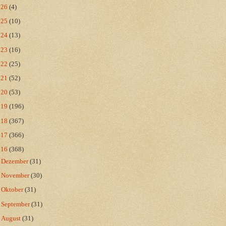
026
(4)
025
(10)
024
(13)
023
(16)
022
(25)
021
(52)
020
(53)
019
(196)
018
(367)
017
(366)
016
(368)
►
Dezember
(31)
►
November
(30)
►
Oktober
(31)
►
September
(31)
►
August
(31)