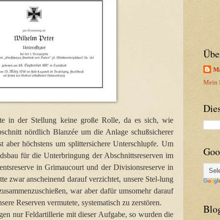
Übe
Ma
Mein P
Die
te in der Stellung keine große Rolle, da es sich, wie
schnitt nördlich Blanzée um die Anlage schußsicherer
t aber höchstens um splittersichere Unterschlupfe. Um
Goo
dsbau für die Unterbringung der Abschnittsreserven im
ntsreserve in Grimaucourt und der Divisionsreserve in
te zwar anscheinend darauf verzichtet, unsere Stel-lung
 zusammenzuschießen, war aber dafür umsomehr darauf
unsere Reserven vermutete, systematisch zu zerstören.
Blo
gen nur Feldartillerie mit dieser Aufgabe, so wurden die