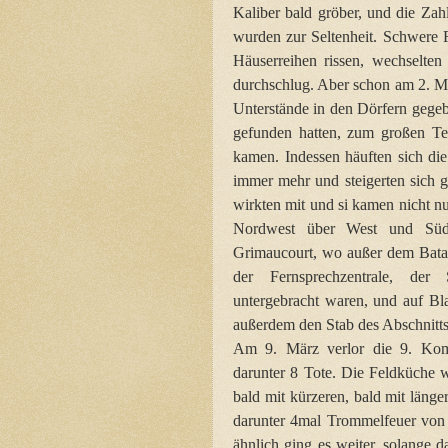
Kaliber bald gröber, und die Zah
wurden zur Seltenheit. Schwere 
Häuserreihen rissen, wechselten
durchschlug. Aber schon am 2. Mä
Unterstände in den Dörfern gegeb
gefunden hatten, zum großen Tei
kamen. Indessen häuften sich di
immer mehr und steigerten sich 
wirkten mit und si kamen nicht n
Nordwest über West und Süd b
Grimaucourt, wo außer dem Batai
der Fernsprechzentrale, der 
untergebracht waren, und auf Bl
außerdem den Stab des Abschnitt
Am 9. März verlor die 9. Kom
darunter 8 Tote. Die Feldküche 
bald mit kürzeren, bald mit länge
darunter 4mal Trommelfeuer von 
ähnlich ging es weiter, solange 