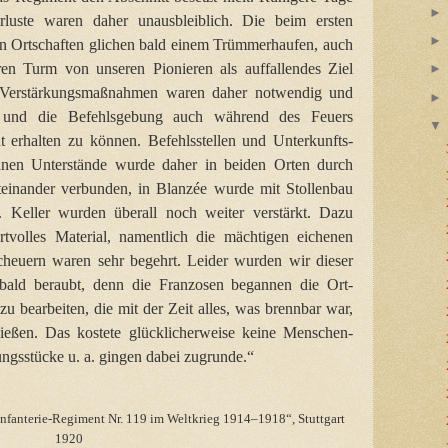
luste waren daher unausbleiblich. Die beim ersten
en Ortschaften glichen bald einem Trümmerhaufen, auch
en Turm von unseren Pionieren als auffallendes Ziel
 Verstärkungsmaßnahmen waren daher notwendig und
und die Befehlsgebung auch während des Feuers
t erhalten zu können. Befehlsstellen und Unterkunfts-
elnen Unterstände wurde daher in beiden Orten durch
teinander verbunden, in Blanzée wurde mit Stollenbau
 Keller wurden überall noch weiter verstärkt. Dazu
rtvolles Material, namentlich die mächtigen eichenen
cheuern waren sehr begehrt. Leider wurden wir dieser
 bald beraubt, denn die Franzosen begannen die Ort-
u bearbeiten, die mit der Zeit alles, was brennbar war,
ießen. Das kostete glücklicherweise keine Menschen-
ungsstücke u. a. gingen dabei zugrunde
.
“
nfanterie-Regiment Nr. 119 im Weltkrieg 1914–1918“, Stuttgart
1920