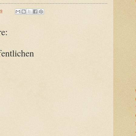
29
e:
entlichen