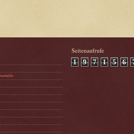
Seitenaufrufe
1
9
7
1
5
6
medaille