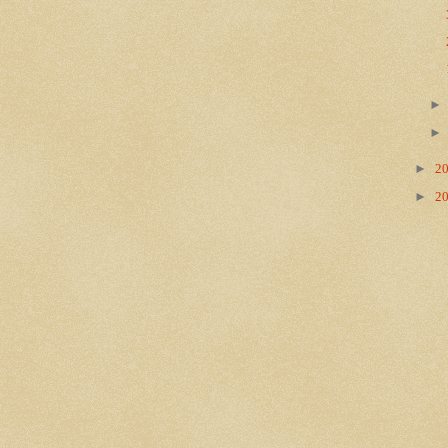
►
2
►
2