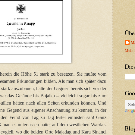
Übe
Ma
Mein P
Die
 herein die Höhe 51 stark zu besetzen. Sie mußte vom
 gesamten Erkundungen bilden. Als man sich später dazu
 stark auszubauen, hatte der Gegner bereits sich vor der
Goo
war das Gelände bis Bajalka – vielleicht sogar bis zum
ouillen hätten nach allen Seiten erkunden können. Und
ene Gegend aus eigener Anschauung zu kennen, in der
den Feind von Tag zu Tag fester einnisten sah! Ganz
aß man es unterlassen hatte, auf dem westlichen Wardar-
Blo
jevgjeli, wo die beiden Orte Majadag und Kara Sinanci