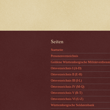
Seiten
Startseite
Personenverzeichnis
Goldene Württembergische Militärverdienst
Ortsverzeichnis I (A-D)
Ortsverzeichnis II (E-H)
Ortsverzeichnis III (I-L)
Ortsverzeichnis IV (M-Q)
Ortsverzeichnis V (R-T)
Ortsverzeichnis VI (U-Z)
Württembergische Soldatenbank