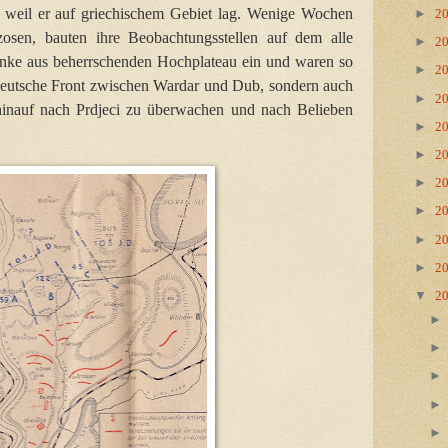
n, weil er auf griechischem Gebiet lag. Wenige Wochen
►
2
zosen, bauten ihre Beobachtungsstellen auf dem alle
►
2
anke aus beherrschenden Hochplateau ein und waren so
►
2
 deutsche Front zwischen Wardar und Dub, sondern auch
►
2
hinauf nach Prdjeci zu überwachen und nach Belieben
►
2
►
2
►
2
►
2
►
2
►
2
▼
2