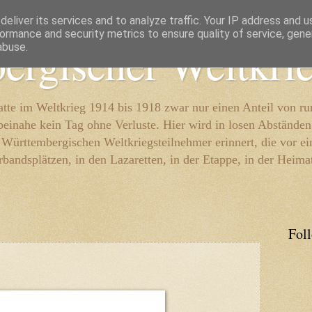
eliver its services and to analyze traffic. Your IP address and 
ormance and security metrics to ensure quality of service, gen
ergischer Weltkri
abuse.
te im Weltkrieg 1914 bis 1918 zwar nur einen Anteil von r
beinahe kein Tag ohne Verluste. Hier wird in losen Abständen
e Württembergischen Weltkriegsteilnehmer erinnert, die vor e
rbandsplätzen, in den Lazaretten, in der Etappe, in der Heima
Fol