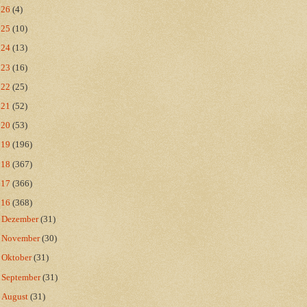
026
(4)
025
(10)
024
(13)
023
(16)
022
(25)
021
(52)
020
(53)
019
(196)
018
(367)
017
(366)
016
(368)
►
Dezember
(31)
►
November
(30)
►
Oktober
(31)
►
September
(31)
►
August
(31)