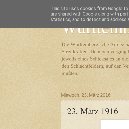
This site uses cookies from Google to d
are shared with Google along with perf
Württemb
statistics, and to detect and address 
Die Württembergische Armee hat
Streitkräften. Dennoch verging 
jeweils eines Schicksales an di
den Schlachtfeldern, auf den Ve
mußten.
Mittwoch, 23. März 2016
23. März 1916