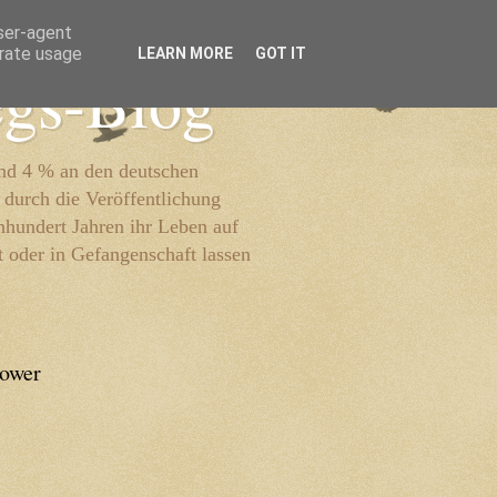
user-agent
erate usage
LEARN MORE
GOT IT
egs-Blog
und 4 % an den deutschen
 durch die Veröffentlichung
inhundert Jahren ihr Leben auf
t oder in Gefangenschaft lassen
lower