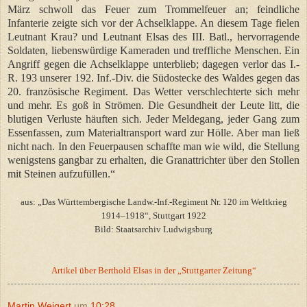
März schwoll das Feuer zum Trommelfeuer an; feindliche
Infanterie zeigte sich vor der Achselklappe. An diesem Tage fielen
Leutnant Krau? und Leutnant Elsas des III. Batl., hervorragende
Soldaten, liebenswürdige Kameraden und treffliche Menschen. Ein
Angriff gegen die Achselklappe unterblieb; dagegen verlor das I.-
R. 193 unserer 192. Inf.-Div. die Südostecke des Waldes gegen das
20. französische Regiment. Das Wetter verschlechterte sich mehr
und mehr. Es goß in Strömen. Die Gesundheit der Leute litt, die
blutigen Verluste häuften sich. Jeder Meldegang, jeder Gang zum
Essenfassen, zum Materialtransport ward zur Hölle. Aber man ließ
nicht nach. In den Feuerpausen schaffte man wie wild, die Stellung
wenigstens gangbar zu erhalten, die Granattrichter über den Stollen
mit Steinen aufzufüllen.“
aus: „Das Württembergische Landw.-Inf.-Regiment Nr. 120 im Weltkrieg
1914–1918“, Stuttgart 1922
Bild: Staatsarchiv Ludwigsburg
Artikel über Berthold Elsas in der „Stuttgarter Zeitung“
Martin Weigert
um
10:28