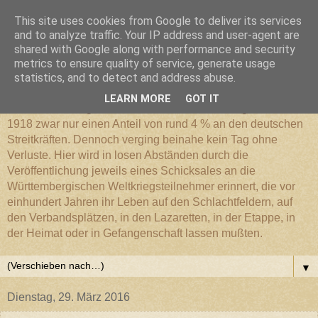
This site uses cookies from Google to deliver its services
Württembergischer
and to analyze traffic. Your IP address and user-agent are
shared with Google along with performance and security
metrics to ensure quality of service, generate usage
Weltkriegs-Blog
statistics, and to detect and address abuse.
LEARN MORE
GOT IT
Die Württembergische Armee hatte im Weltkrieg 1914 bis
1918 zwar nur einen Anteil von rund 4 % an den deutschen
Streitkräften. Dennoch verging beinahe kein Tag ohne
Verluste. Hier wird in losen Abständen durch die
Veröffentlichung jeweils eines Schicksales an die
Württembergischen Weltkriegsteilnehmer erinnert, die vor
einhundert Jahren ihr Leben auf den Schlachtfeldern, auf
den Verbandsplätzen, in den Lazaretten, in der Etappe, in
der Heimat oder in Gefangenschaft lassen mußten.
▼
Dienstag, 29. März 2016