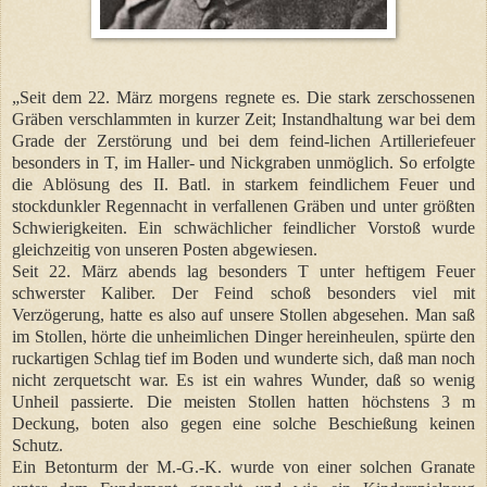
„Seit dem 22. März morgens regnete es. Die stark zerschossenen
Gräben verschlammten in kurzer Zeit; Instandhaltung war bei dem
Grade der Zerstörung und bei dem feind-lichen Artilleriefeuer
besonders in T, im Haller- und Nickgraben unmöglich. So erfolgte
die Ablösung des II. Batl. in starkem feindlichem Feuer und
stockdunkler Regennacht in verfallenen Gräben und unter größten
Schwierigkeiten. Ein schwächlicher feindlicher Vorstoß wurde
gleichzeitig von unseren Posten abgewiesen.
Seit 22. März abends lag besonders T unter heftigem Feuer
schwerster Kaliber. Der Feind schoß besonders viel mit
Verzögerung, hatte es also auf unsere Stollen abgesehen. Man saß
im Stollen, hörte die unheimlichen Dinger hereinheulen, spürte den
ruckartigen Schlag tief im Boden und wunderte sich, daß man noch
nicht zerquetscht war. Es ist ein wahres Wunder, daß so wenig
Unheil passierte. Die meisten Stollen hatten höchstens 3 m
Deckung, boten also gegen eine solche Beschießung keinen
Schutz.
Ein Betonturm der M.-G.-K. wurde von einer solchen Granate