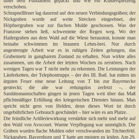
unter dem Fundament gepackt und wie ein Kinderspielzeug
verschoben.
Schrapnellfeuer lag dauernd auf den neuen Verbindungsgräben; der
Nickgraben wurde auf weite Strecken eingeebnet, der
Höpfnergraben war zur flachen Mulde geschossen. Was der
Franzose stehen ließ, schwemmte der Regen weg. Wo der
Hailergraben aus dem Wald auf die Wiese heraustrat, konnte man
beinahe schwimmen im braunen Lehm-brei. Nur durch
angestrengte Arbeit war es in ruhigen Zeiten gelungen, das
Grabennetz in gangbarem Zustand zu erhalten. Nun wirkte alles
zusammen, um die Arbeit der letzten Wochen zu zerstören. Nach
wenigen Tagen war T nicht mehr zu erkennen. Die Leistungen der
Läuferketten, der Telephontrupps – der des III. Batl. hat mitten im
ärgsten Feuer eine neue Leitung von T bis zur Bayernecke
gestreckt; die alte war rettungslos zerfetzt –, der
Sanitätsmannschaften gingen in jenen Tagen weit über das Maß
pflichtmäßiger Erfüllung des kriegerischen Dienstes hinaus. Man
spricht nicht gern von Helden, denn dieses Wort ist durch
ungebührlichen Gebrauch geschändet – hier wäre es am Platze.
Die feindliche Artilleriewirkung verstärkte sich mehr und mehr auf
den Wald von Avocourt. Warme Verpflegung war unmöglich. Die
Gräben wurden flache Mulden oder verschwanden im Trichterfeld.
Nickgraben, Bayernhorn und T hatte am meisten zu leiden. Am 29.