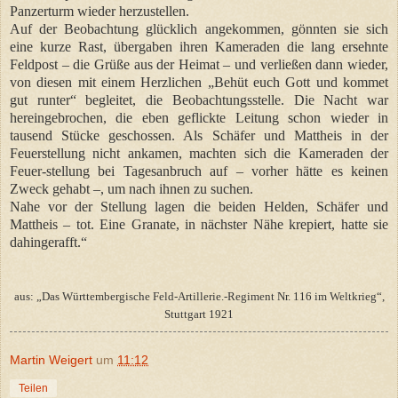
Panzerturm wieder herzustellen.
Auf der Beobachtung glücklich angekommen, gönnten sie sich
eine kurze Rast, übergaben ihren Kameraden die lang ersehnte
Feldpost – die Grüße aus der Heimat – und verließen dann wieder,
von diesen mit einem Herzlichen „Behüt euch Gott und kommet
gut runter“ begleitet, die Beobachtungsstelle. Die Nacht war
hereingebrochen, die eben geflickte Leitung schon wieder in
tausend Stücke geschossen. Als Schäfer und Mattheis in der
Feuerstellung nicht ankamen, machten sich die Kameraden der
Feuer-stellung bei Tagesanbruch auf – vorher hätte es keinen
Zweck gehabt –, um nach ihnen zu suchen.
Nahe vor der Stellung lagen die beiden Helden, Schäfer und
Mattheis – tot. Eine Granate, in nächster Nähe krepiert, hatte sie
dahingerafft.“
aus: „Das Württembergische Feld-Artillerie.-Regiment Nr. 116 im Weltkrieg“,
Stuttgart 1921
Martin Weigert
um
11:12
Teilen