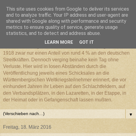
This site uses cookies from Google to deliver its services
Württembergischer
and to analyze traffic. Your IP address and user-agent are
shared with Google along with performance and security
metrics to ensure quality of service, generate usage
Weltkriegs-Blog
statistics, and to detect and address abuse.
LEARN MORE
GOT IT
Die Württembergische Armee hatte im Weltkrieg 1914 bis
1918 zwar nur einen Anteil von rund 4 % an den deutschen
Streitkräften. Dennoch verging beinahe kein Tag ohne
Verluste. Hier wird in losen Abständen durch die
Veröffentlichung jeweils eines Schicksales an die
Württembergischen Weltkriegsteilnehmer erinnert, die vor
einhundert Jahren ihr Leben auf den Schlachtfeldern, auf
den Verbandsplätzen, in den Lazaretten, in der Etappe, in
der Heimat oder in Gefangenschaft lassen mußten.
▼
Freitag, 18. März 2016