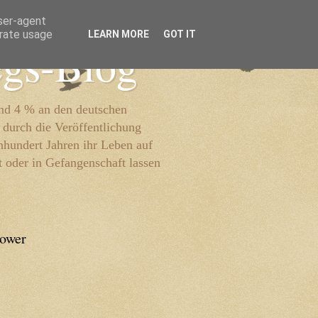
user-agent
erate usage
LEARN MORE
GOT IT
egs-Blog
und 4 % an den deutschen
 durch die Veröffentlichung
inhundert Jahren ihr Leben auf
t oder in Gefangenschaft lassen
lower