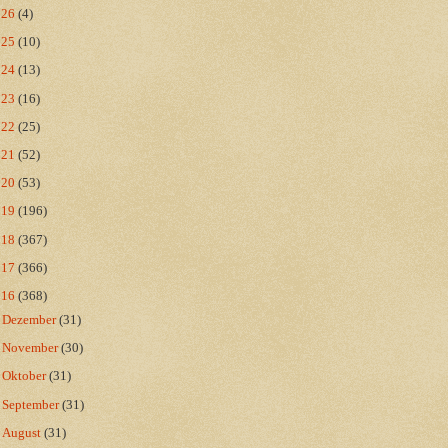
026
(4)
025
(10)
024
(13)
023
(16)
022
(25)
021
(52)
020
(53)
019
(196)
018
(367)
017
(366)
016
(368)
►
Dezember
(31)
►
November
(30)
►
Oktober
(31)
►
September
(31)
►
August
(31)