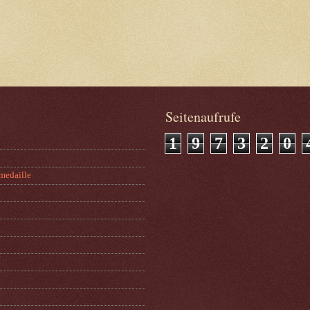
Seitenaufrufe
1
9
7
3
2
0
medaille