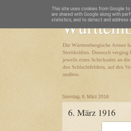
This site uses cookies from Google to d
are shared with Google along with perf
Württemb
statistics, and to detect and address 
Die Württembergische Armee hat
Streitkräften. Dennoch verging 
jeweils eines Schicksales an di
den Schlachtfeldern, auf den Ve
mußten.
Sonntag, 6. März 2016
6. März 1916