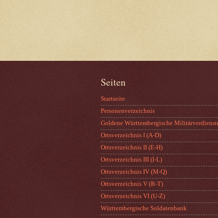
Seiten
Startseite
Personenverzeichnis
Goldene Württembergische Militärverdienst
Ortsverzeichnis I (A-D)
Ortsverzeichnis II (E-H)
Ortsverzeichnis III (I-L)
Ortsverzeichnis IV (M-Q)
Ortsverzeichnis V (R-T)
Ortsverzeichnis VI (U-Z)
Württembergische Soldatenbank