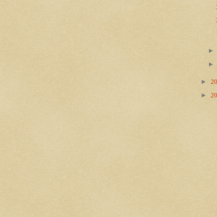
►
2
►
2