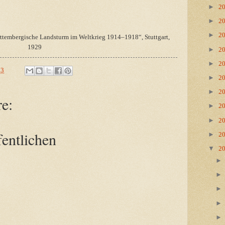
►
2
►
2
►
2
rttembergische Landsturm im Weltkrieg 1914–1918“, Stuttgart,
1929
►
2
►
2
23
►
2
►
2
e:
►
2
►
2
entlichen
►
2
▼
2