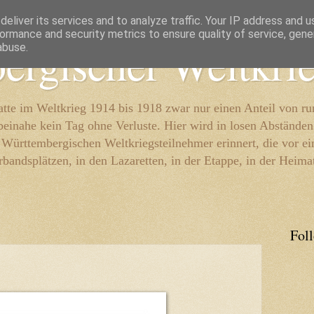
eliver its services and to analyze traffic. Your IP address and 
ormance and security metrics to ensure quality of service, gen
ergischer Weltkri
abuse.
te im Weltkrieg 1914 bis 1918 zwar nur einen Anteil von r
beinahe kein Tag ohne Verluste. Hier wird in losen Abständen
e Württembergischen Weltkriegsteilnehmer erinnert, die vor e
rbandsplätzen, in den Lazaretten, in der Etappe, in der Heima
Fol