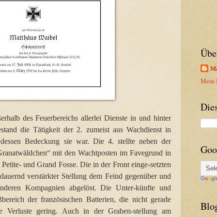
Übe
Ma
Mein P
Die
halb des Feuerbereichs allerlei Dienste in und hinter
estand die Tätigkeit der 2. zumeist aus Wachdienst in
 dessen Bedeckung sie war. Die 4. stellte neben der
Goo
ranatwäldchen“ mit den Wachtposten im Favegrund in
 Petite- und Grand Fosse. Die in der Front einge-setzten
, dauernd verstärkter Stellung dem Feind gegenüber und
deren Kompagnien abgelöst. Die Unter-künfte und
reich der französischen Batterien, die nicht gerade
Blo
ie Verluste gering. Auch in der Graben-stellung am