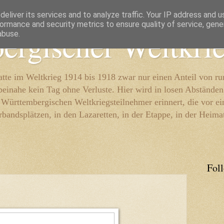
eliver its services and to analyze traffic. Your IP address and 
ormance and security metrics to ensure quality of service, gen
ergischer Weltkri
abuse.
te im Weltkrieg 1914 bis 1918 zwar nur einen Anteil von r
beinahe kein Tag ohne Verluste. Hier wird in losen Abständen
e Württembergischen Weltkriegsteilnehmer erinnert, die vor e
rbandsplätzen, in den Lazaretten, in der Etappe, in der Heima
Fol