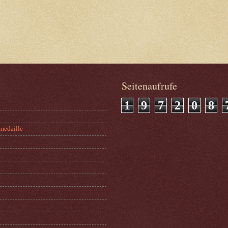
Seitenaufrufe
1
9
7
2
0
8
medaille