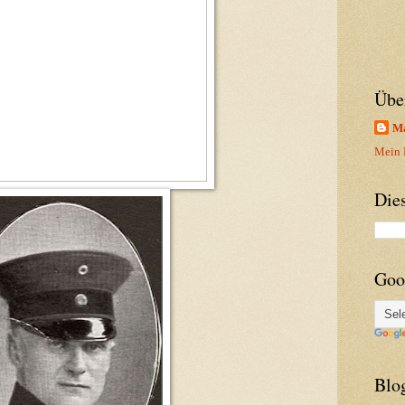
Übe
Ma
Mein P
Die
Goo
Blo