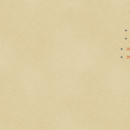
►
2
►
2