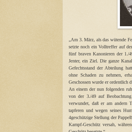
„Am 3. März, als das wütende Feu
setzte noch ein Volltreffer auf
fünf braven Kanonieren der 1./
Jenter, ein Ziel. Die ganze Kan
Gefechtsstand der Abteilung hat
ohne Schaden zu nehmen, erha
Geschossen wurde er ordentlich d
An einem der nun folgenden ru
von der 3./49 auf Beobachtun
verwundet, daß er am andern Ta
tapferen und wegen seines Hum
4geschützige Stellung der Pappelb
Kampf-Geschütz versah, währen
Geschütz besetzte.
“