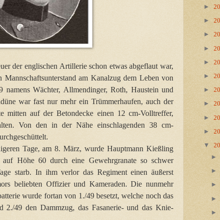
►
2
►
2
►
2
►
2
►
2
er der englischen Artillerie schon etwas abgeflaut war,
►
2
 den Mannschaftsunterstand am Kanalzug dem Leben von
49 namens Wächter, Allmendinger, Roth, Haustein und
►
2
aldüne war fast nur mehr ein Trümmerhaufen, auch der
►
2
te mitten auf der Betondecke einen 12 cm-Volltreffer,
►
2
lten. Von den in der Nähe einschlagenden 38 cm-
►
2
urchgeschüttelt.
▼
2
higeren Tage, am 8. März, wurde Hauptmann Kießling
g auf Höhe 60 durch eine Gewehrgranate so schwer
ge starb. In ihm verlor das Regiment einen äußerst
ors beliebten Offizier und Kameraden. Die nunmehr
atterie wurde fortan von 1./49 besetzt, welche noch das
d 2./49 den Dammzug, das Fasanerie- und das Knie-