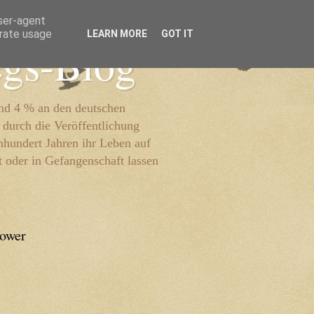
user-agent
erate usage
LEARN MORE
GOT IT
egs-Blog
und 4 % an den deutschen
 durch die Veröffentlichung
inhundert Jahren ihr Leben auf
t oder in Gefangenschaft lassen
lower