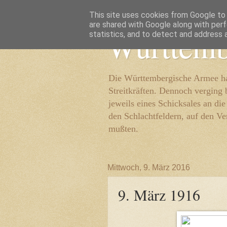
This site uses cookies from Google to d
are shared with Google along with perf
Württemb
statistics, and to detect and address 
Die Württembergische Armee hat
Streitkräften. Dennoch verging 
jeweils eines Schicksales an di
den Schlachtfeldern, auf den Ve
mußten.
Mittwoch, 9. März 2016
9. März 1916