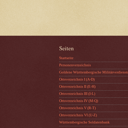
Seiten
Startseite
Personenverzeichnis
Goldene Württembergische Militärverdienst
Ortsverzeichnis I (A-D)
Ortsverzeichnis II (E-H)
Ortsverzeichnis III (I-L)
Ortsverzeichnis IV (M-Q)
Ortsverzeichnis V (R-T)
Ortsverzeichnis VI (U-Z)
Württembergische Soldatenbank