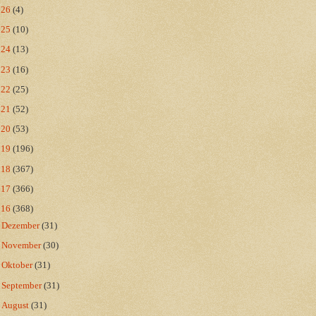
026
(4)
025
(10)
024
(13)
023
(16)
022
(25)
021
(52)
020
(53)
019
(196)
018
(367)
017
(366)
016
(368)
►
Dezember
(31)
►
November
(30)
►
Oktober
(31)
►
September
(31)
►
August
(31)