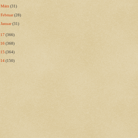
►
März
(31)
►
Februar
(28)
►
Januar
(31)
017
(366)
016
(368)
015
(364)
014
(150)