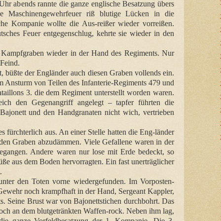
Uhr abends rannte die ganze englische Besatzung übers
he Maschinengewehrfeuer riß blutige Lücken in die
che Kompanie wollte die Aus-reißer wieder vorreißen.
utsches Feuer entgegenschlug, kehrte sie wieder in den
r Kampfgraben wieder in der Hand des Regiments. Nur
Feind.
t, büßte der Engländer auch diesen Graben vollends ein.
m Ansturm von Teilen des Infanterie-Regiments 479 und
taillons 3. die dem Regiment unterstellt worden waren.
ich den Gegenangriff angelegt – tapfer führten die
ajonett und den Handgranaten nicht wich, vertrieben
 fürchterlich aus. An einer Stelle hatten die Eng-länder
n den Graben abzudämmen. Viele Gefallene waren in der
egangen. Andere waren nur lose mit Erde bedeckt, so
üße aus dem Boden hervorragten. Ein fast unerträglicher
.
ter den Toten vorne wiedergefunden. Im Vorposten-
Gewehr noch krampfhaft in der Hand, Sergeant Kappler,
ts. Seine Brust war von Bajonettstichen durchbohrt. Das
noch an dem blutgetränkten Waffen-rock. Neben ihm lag,
die ganze Vorfeldbesatzung der 1. Kompanie. Die 3.