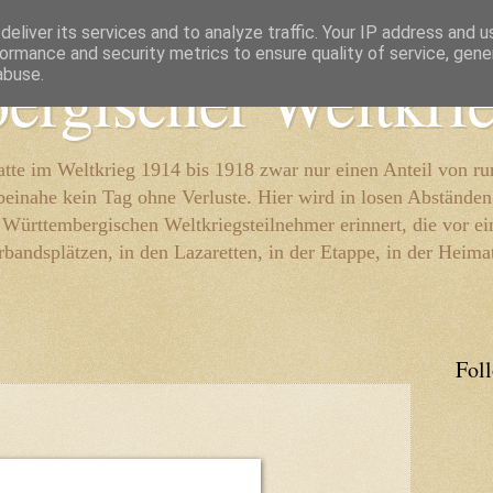
eliver its services and to analyze traffic. Your IP address and 
ormance and security metrics to ensure quality of service, gen
ergischer Weltkri
abuse.
te im Weltkrieg 1914 bis 1918 zwar nur einen Anteil von r
beinahe kein Tag ohne Verluste. Hier wird in losen Abständen
e Württembergischen Weltkriegsteilnehmer erinnert, die vor e
rbandsplätzen, in den Lazaretten, in der Etappe, in der Heima
Fol