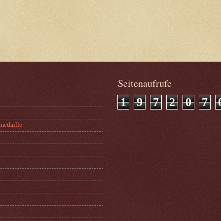
Seitenaufrufe
1
9
7
2
0
7
medaille