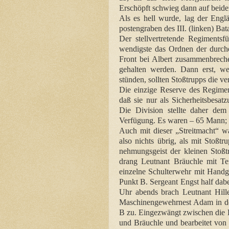
Erschöpft schwieg dann auf beiden
Als es hell wurde, lag der Engl
postengraben des III. (linken) Bata
Der stellvertretende Regimentsf
wendigste das Ordnen der durch
Front bei Albert zusammenbreche
gehalten werden. Dann erst, wen
stünden, sollten Stoßtrupps die ve
Die einzige Reserve des Regime
daß sie nur als Sicherheitsbesa
Die Division stellte daher de
Verfügung. Es waren – 65 Mann; 
Auch mit dieser „Streitmacht“ wa
also nichts übrig, als mit Stoß
nehmungsgeist der kleinen Stoß
drang Leutnant Bräuchle mit T
einzelne Schulterwehr mit Hand
Punkt B. Sergeant Engst half dab
Uhr abends brach Leutnant Hille
Maschinengewehrnest Adam in d
B zu. Eingezwängt zwischen die H
und Bräuchle und bearbeitet von