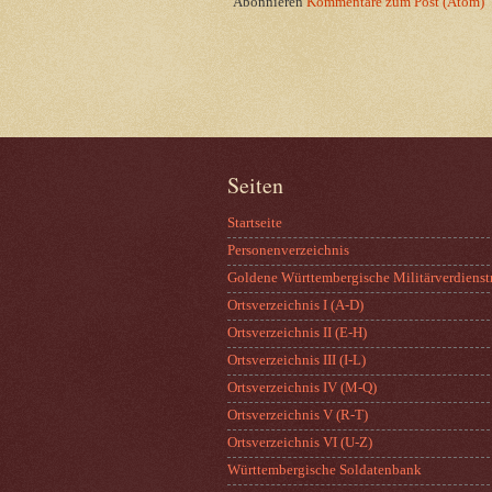
Abonnieren
Kommentare zum Post (Atom)
Seiten
Startseite
Personenverzeichnis
Goldene Württembergische Militärverdienst
Ortsverzeichnis I (A-D)
Ortsverzeichnis II (E-H)
Ortsverzeichnis III (I-L)
Ortsverzeichnis IV (M-Q)
Ortsverzeichnis V (R-T)
Ortsverzeichnis VI (U-Z)
Württembergische Soldatenbank