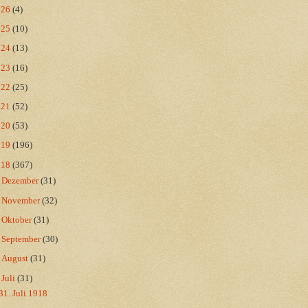
026
(4)
025
(10)
024
(13)
023
(16)
022
(25)
021
(52)
020
(53)
019
(196)
018
(367)
►
Dezember
(31)
►
November
(32)
►
Oktober
(31)
►
September
(30)
►
August
(31)
▼
Juli
(31)
31. Juli 1918