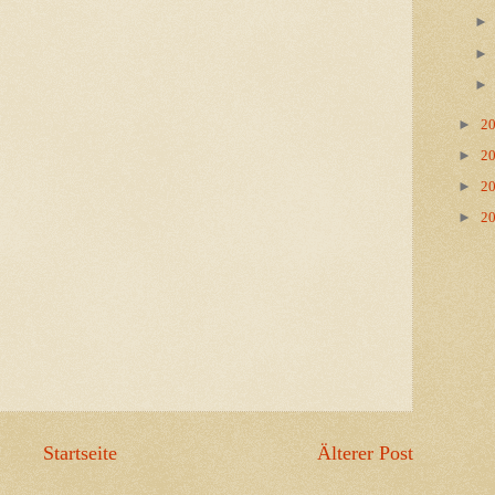
►
2
►
2
►
2
►
2
Startseite
Älterer Post