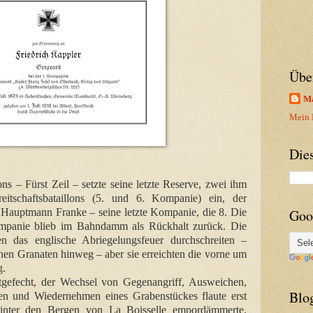
Übe
Ma
Mein P
Die
s – Fürst Zeil – setzte seine letzte Reserve, zwei ihm
eitschaftsbataillons (5. und 6. Kompanie) ein, der
 Hauptmann Franke – seine letzte Kompanie, die 8. Die
Goo
ompanie blieb im Bahndamm als Rückhalt zurück. Die
 das englische Abriegelungsfeuer durchschreiten –
chen Granaten hinweg – aber sie erreichten die vorne um
g.
gefecht, der Wechsel von Gegenangriff, Ausweichen,
Blo
en und Wiedernehmen eines Grabenstückes flaute erst
 hinter den Bergen von La Boisselle empordämmerte.