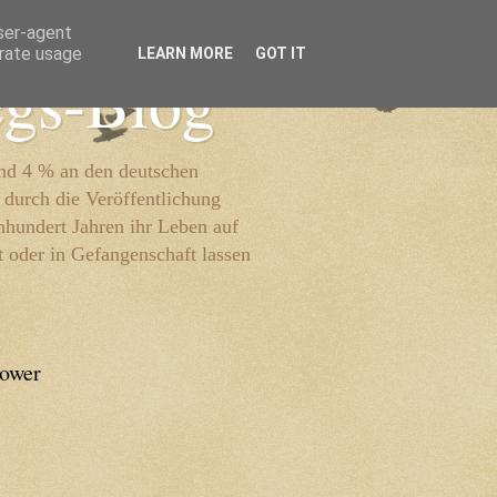
user-agent
erate usage
LEARN MORE
GOT IT
egs-Blog
und 4 % an den deutschen
 durch die Veröffentlichung
inhundert Jahren ihr Leben auf
t oder in Gefangenschaft lassen
lower