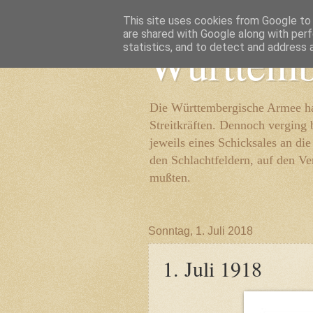
This site uses cookies from Google to d
are shared with Google along with perf
Württemb
statistics, and to detect and address 
Die Württembergische Armee hat
Streitkräften. Dennoch verging 
jeweils eines Schicksales an di
den Schlachtfeldern, auf den Ve
mußten.
Sonntag, 1. Juli 2018
1. Juli 1918