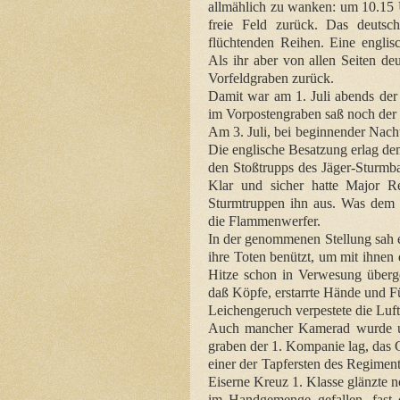
allmählich zu wanken: um 10.15 
freie Feld zurück. Das deutsc
flüchtenden Reihen. Eine englis
Als ihr aber von allen Seiten de
Vorfeldgraben zurück.
Damit war am 1. Juli abends de
im Vorpostengraben saß noch der 
Am 3. Juli, bei beginnender Nach
Die englische Besatzung erlag de
den Stoßtrupps des Jäger-Sturmba
Klar und sicher hatte Major Re
Sturmtruppen ihn aus. Was dem B
die Flammenwerfer.
In der genommenen Stellung sah es
ihre Toten benützt, um mit ihne
Hitze schon in Verwesung überg
daß Köpfe, erstarrte Hände und F
Leichengeruch verpestete die Luft
Auch mancher Kamerad wurde un
graben der 1. Kompanie lag, das 
einer der Tapfersten des Regimen
Eiserne Kreuz 1. Klasse glänzte 
im Handgemenge gefallen, fast 