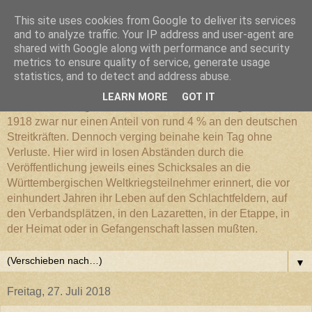
This site uses cookies from Google to deliver its services
Württembergischer
and to analyze traffic. Your IP address and user-agent are
shared with Google along with performance and security
metrics to ensure quality of service, generate usage
Weltkriegs-Blog
statistics, and to detect and address abuse.
LEARN MORE
GOT IT
Die Württembergische Armee hatte im Weltkrieg 1914 bis
1918 zwar nur einen Anteil von rund 4 % an den deutschen
Streitkräften. Dennoch verging beinahe kein Tag ohne
Verluste. Hier wird in losen Abständen durch die
Veröffentlichung jeweils eines Schicksales an die
Württembergischen Weltkriegsteilnehmer erinnert, die vor
einhundert Jahren ihr Leben auf den Schlachtfeldern, auf
den Verbandsplätzen, in den Lazaretten, in der Etappe, in
der Heimat oder in Gefangenschaft lassen mußten.
▼
Freitag, 27. Juli 2018