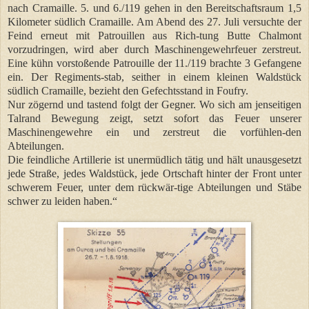
nach Cramaille. 5. und 6./119 gehen in den Bereitschaftsraum 1,5
Kilometer südlich Cramaille. Am Abend des 27. Juli versuchte der
Feind erneut mit Patrouillen aus Rich-tung Butte Chalmont
vorzudringen, wird aber durch Maschinengewehrfeuer zerstreut.
Eine kühn vorstoßende Patrouille der 11./119 brachte 3 Gefangene
ein. Der Regiments-stab, seither in einem kleinen Waldstück
südlich Cramaille, bezieht den Gefechtsstand in Foufry.
Nur zögernd und tastend folgt der Gegner. Wo sich am jenseitigen
Talrand Bewegung zeigt, setzt sofort das Feuer unserer
Maschinengewehre ein und zerstreut die vorfühlen-den
Abteilungen.
Die feindliche Artillerie ist unermüdlich tätig und hält unausgesetzt
jede Straße, jedes Waldstück, jede Ortschaft hinter der Front unter
schwerem Feuer, unter dem rückwär-tige Abteilungen und Stäbe
schwer zu leiden haben.“