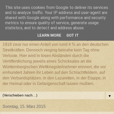
This site uses cookies from Google to deliver its services
Württembergischer
and to analyze traffic. Your IP address and user-agent are
shared with Google along with performance and security
metrics to ensure quality of service, generate usage
Weltkriegs-Blog
statistics, and to detect and address abuse.
LEARN MORE
GOT IT
Die Württembergische Armee hatte im Weltkrieg 1914 bis
1918 zwar nur einen Anteil von rund 4 % an den deutschen
Streitkräften. Dennoch verging beinahe kein Tag ohne
Verluste. Hier wird in losen Abständen durch die
Veröffentlichung jeweils eines Schicksales an die
Württembergischen Weltkriegsteilnehmer erinnert, die vor
einhundert Jahren ihr Leben auf den Schlachtfeldern, auf
den Verbandsplätzen, in den Lazaretten, in der Etappe, in
der Heimat oder in Gefangenschaft lassen mußten.
▼
Sonntag, 15. März 2015