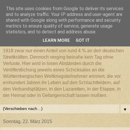
This site uses cookies from Google to deliver its services
Württembergischer
and to analyze traffic. Your IP address and user-agent are
shared with Google along with performance and security
metrics to ensure quality of service, generate usage
Weltkriegs-Blog
statistics, and to detect and address abuse.
LEARN MORE
GOT IT
Die Württembergische Armee hatte im Weltkrieg 1914 bis
1918 zwar nur einen Anteil von rund 4 % an den deutschen
Streitkräften. Dennoch verging beinahe kein Tag ohne
Verluste. Hier wird in losen Abständen durch die
Veröffentlichung jeweils eines Schicksales an die
Württembergischen Weltkriegsteilnehmer erinnert, die vor
einhundert Jahren ihr Leben auf den Schlachtfeldern, auf
den Verbandsplätzen, in den Lazaretten, in der Etappe, in
der Heimat oder in Gefangenschaft lassen mußten.
▼
Sonntag, 22. März 2015